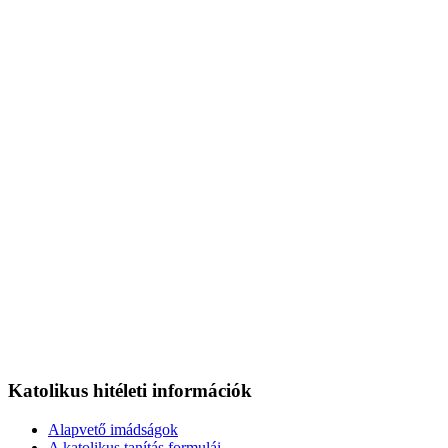
Katolikus hitéleti információk
Alapvető imádságok
A katolikus tanítás formulái