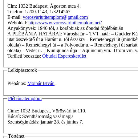
Cím: 1032 Budapest, Ágoston utca 4.
Telefon: 1/200-1143, 1/3214567
E-mail:
vorosvariutitemplom@gmail.com
Weboldal:
https://www.vorosvariutitemplom.net/
Anyakönyvek: 1946-tól, a korábbiak az óbudai főplébánián
A PLÉBÁNIA HATÁRAI: Városhatár – TVT határ – Guckler Károly út – Guckler-szikla – Hármashatárhegyi út – Remetehegyi árok – Remete köz vonala és mindkét oldala – Remete köz-Remetehegyi
utat összekötő út a Haránt u.-tól északra – Remetehegyi út (mindké
oldala) – Remetehegyi út – a Folyondár u. – Remetehegyi út sarkát
oldala) – Veder u. – Kunigunda útja – Aquincum vm.–Üröm vm. vasú
Területi beosztás:
Óbudai Espereskerület
Lelkipásztorok
Plébános:
Molnár István
Plébániatemplom
Címe: 1032 Budapest, Vörösvári út 110.
Búcsú: Szentháromság vasárnapja
Szentségimádás: január 28. és június 7.
Történet