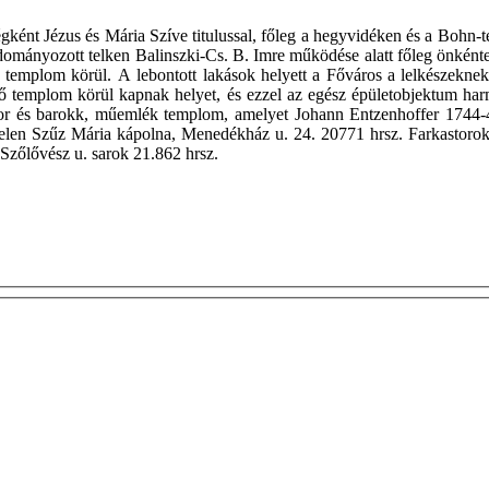
ként Jézus és Mária Szíve titulussal, főleg a hegyvidéken és a Bohn-té
 adományozott telken Balinszki-Cs. B. Imre működése alatt főleg önként
 a templom körül. A lebontott lakások helyett a Főváros a lelkészekne
lő templom körül kapnak helyet, és ezzel az egész épületobjektum harm
kolostor és barokk, műemlék templom, amelyet Johann Entzenhoffer 17
elen Szűz Mária kápolna, Menedékház u. 24. 20771 hrsz. Farkastoroki
 Szőlővész u. sarok 21.862 hrsz.