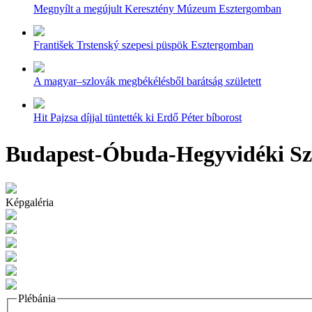
Megnyílt a megújult Keresztény Múzeum Esztergomban
František Trstenský szepesi püspök Esztergomban
A magyar–szlovák megbékélésből barátság született
Hit Pajzsa díjjal tüntették ki Erdő Péter bíborost
Budapest-Óbuda-Hegyvidéki Sz
Képgaléria
Plébánia