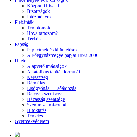
Intézmények és bizottságok
Központi hivatal
Bizottságok
Intézmények
Plébániák
Templomok
Hova tartozom?
Térkép
Papság
Papi címek és kitüntetések
A Főegyházmegye papjai 1892-2006
Hitélet
Alapvető imádságok
A katolikus tanítás formulái
Keresztség
Bérmálás
Elsőgyónás - Elsőáldozás
Betegek szentsége
Házasság szentsége
Szentmise, miserend
Hitoktatás
Temetés
Gyermekvédelem