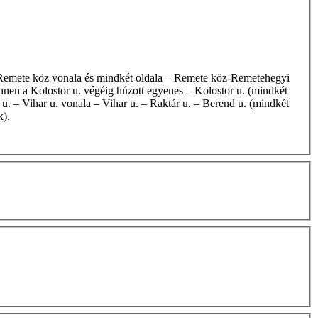
innen a Kolostor u. végéig húzott egyenes – Kolostor u. (mindkét
u. – Vihar u. vonala – Vihar u. – Raktár u. – Berend u. (mindkét
k).