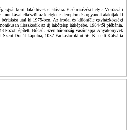
glagyár körül lakó hívek ellátására. Első misézési hely a Vörösvári
es munkával elkészül az ideiglenes templom és ugyanott alakítják ki
k bérlakást utal ki 1975-ben. Az irodai és különféle egyházközségi
onikusan illeszkedik az új lakótelep látképébe. 1984-től plébánia.
44-48 között épített. Búcsú: Szentháromság vasárnapja Anyakönyvek
 Szent Donát kápolna, 1037 Farkastoroki út 56. Kiscelli Kálvária