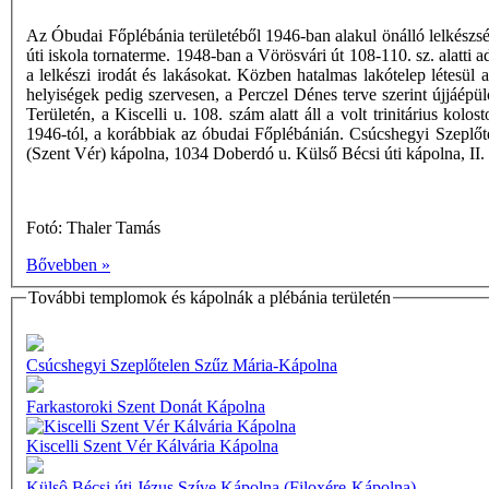
Az Óbudai Főplébánia területéből 1946-ban alakul önálló lelkészség
úti iskola tornaterme. 1948-ban a Vörösvári út 108-110. sz. alatti
a lelkészi irodát és lakásokat. Közben hatalmas lakótelep létesül
helyiségek pedig szervesen, a Perczel Dénes terve szerint újjáépü
Területén, a Kiscelli u. 108. szám alatt áll a volt trinitárius 
1946-tól, a korábbiak az óbudai Főplébánián. Csúcshegyi Szeplőt
(Szent Vér) kápolna, 1034 Doberdó u. Külső Bécsi úti kápolna, II.
Fotó: Thaler Tamás
Bővebben »
További templomok és kápolnák a plébánia területén
Csúcshegyi Szeplőtelen Szűz Mária-Kápolna
Farkastoroki Szent Donát Kápolna
Kiscelli Szent Vér Kálvária Kápolna
Külsô Bécsi úti Jézus Szíve Kápolna (Filoxére-Kápolna)