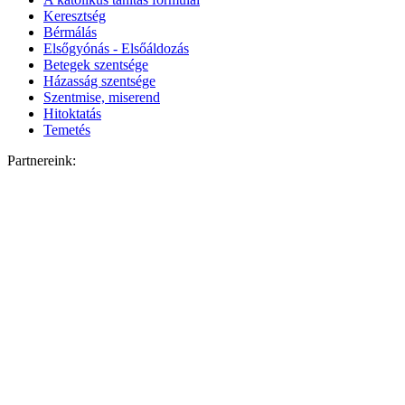
Keresztség
Bérmálás
Elsőgyónás - Elsőáldozás
Betegek szentsége
Házasság szentsége
Szentmise, miserend
Hitoktatás
Temetés
Partnereink: