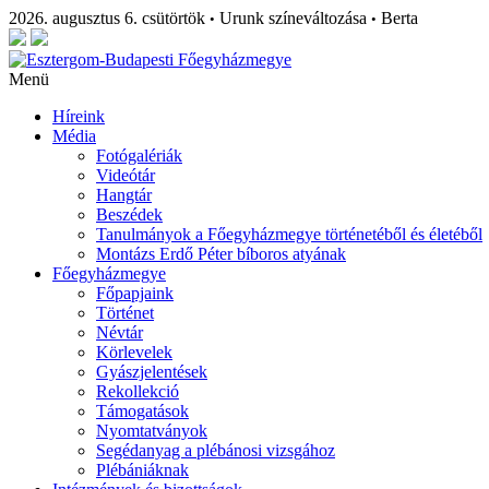
2026. augusztus 6. csütörtök
Urunk színeváltozása
Berta
•
•
Menü
Híreink
Média
Fotógalériák
Videótár
Hangtár
Beszédek
Tanulmányok a Főegyházmegye történetéből és életéből
Montázs Erdő Péter bíboros atyának
Főegyházmegye
Főpapjaink
Történet
Névtár
Körlevelek
Gyászjelentések
Rekollekció
Támogatások
Nyomtatványok
Segédanyag a plébánosi vizsgához
Plébániáknak