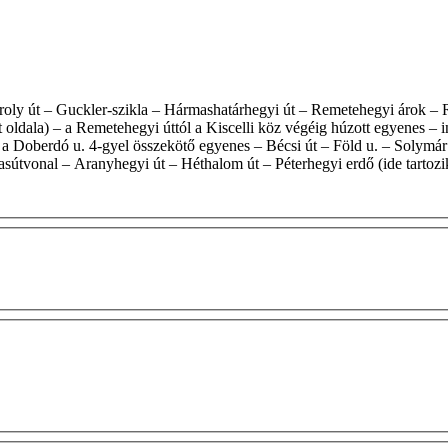
t oldala) – a Remetehegyi úttól a Kiscelli köz végéig húzott egyenes – 
 a Doberdó u. 4-gyel összekötő egyenes – Bécsi út – Föld u. – Solymár 
tvonal – Aranyhegyi út – Héthalom út – Péterhegyi erdő (ide tartozi