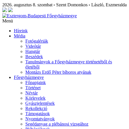
2026. augusztus 8. szombat
Szent Domonkos
László, Eszmeralda
•
•
Menü
Híreink
Média
Fotógalériák
Videótár
Hangtár
Beszédek
Tanulmányok a Főegyházmegye történetéből és
életéből
Montázs Erdő Péter bíboros atyának
Főegyházmegye
Főpapjaink
Történet
Névtár
Körlevelek
Gyászjelentések
Rekollekció
Támogatások
Nyomtatványok
Segédanyag a plébánosi vizsgához