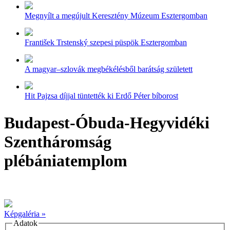
Megnyílt a megújult Keresztény Múzeum Esztergomban
František Trstenský szepesi püspök Esztergomban
A magyar–szlovák megbékélésből barátság született
Hit Pajzsa díjjal tüntették ki Erdő Péter bíborost
Budapest-Óbuda-Hegyvidéki
Szentháromság
plébániatemplom
Képgaléria »
Adatok