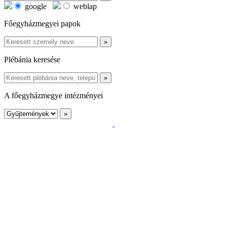
google
weblap
Főegyházmegyei papok
Plébánia keresése
A főegyházmegye intézményei