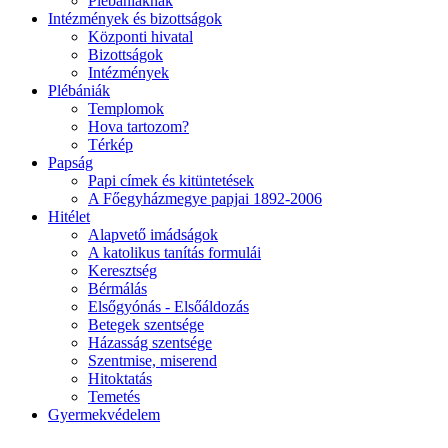
Plébániáknak
Intézmények és bizottságok
Központi hivatal
Bizottságok
Intézmények
Plébániák
Templomok
Hova tartozom?
Térkép
Papság
Papi címek és kitüntetések
A Főegyházmegye papjai 1892-2006
Hitélet
Alapvető imádságok
A katolikus tanítás formulái
Keresztség
Bérmálás
Elsőgyónás - Elsőáldozás
Betegek szentsége
Házasság szentsége
Szentmise, miserend
Hitoktatás
Temetés
Gyermekvédelem