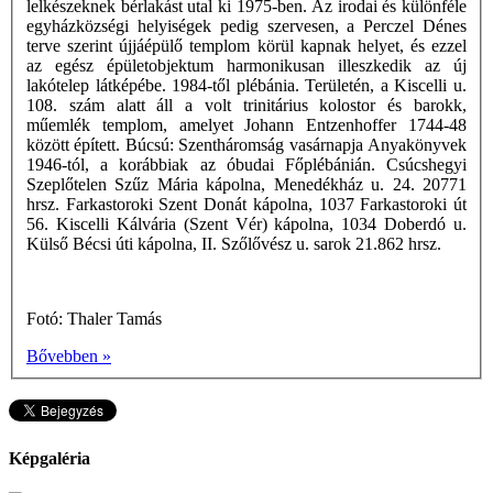
lelkészeknek bérlakást utal ki 1975-ben. Az irodai és különféle
egyházközségi helyiségek pedig szervesen, a Perczel Dénes
terve szerint újjáépülő templom körül kapnak helyet, és ezzel
az egész épületobjektum harmonikusan illeszkedik az új
lakótelep látképébe. 1984-től plébánia. Területén, a Kiscelli u.
108. szám alatt áll a volt trinitárius kolostor és barokk,
műemlék templom, amelyet Johann Entzenhoffer 1744-48
között épített. Búcsú: Szentháromság vasárnapja Anyakönyvek
1946-tól, a korábbiak az óbudai Főplébánián. Csúcshegyi
Szeplőtelen Szűz Mária kápolna, Menedékház u. 24. 20771
hrsz. Farkastoroki Szent Donát kápolna, 1037 Farkastoroki út
56. Kiscelli Kálvária (Szent Vér) kápolna, 1034 Doberdó u.
Külső Bécsi úti kápolna, II. Szőlővész u. sarok 21.862 hrsz.
Fotó: Thaler Tamás
Bővebben »
Képgaléria