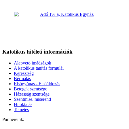
Katolikus hitéleti információk
Alapvető imádságok
A katolikus tanítás formulái
Keresztség
Bérmálás
Elsőgyónás - Elsőáldozás
Betegek szentsége
Házasság szentsége
Szentmise, miserend
Hitoktatás
Temetés
Partnereink: