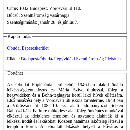
Címe: 1032 Budapest, Vörösvári út 110.
Búcsú: Szentháromság vasárnapja
Szentségimádás: január 28. és június 7.
Kapcsolódás
Óbudai Espereskerület
Ellátja:
Budapest-Óbuda-Hegyvidéki Szentháromság Plébánia
Történet
Az Óbudai Főplébánia területéből 1946-ban alakul önálló
lelkészségként Jézus és Mária Szíve titulussal, főleg a
hegyvidéken és a Bohn-téglagyár körül lakó hívek ellátására.
Első misézési hely a Vörösvári úti iskola tornaterme. 1948-ban
a Vörösvári út 108-110. sz. alatti adományozott telken
Balinszki-Cs. B. Imre működése alatt főleg önkéntes munkával
elkészül az ideiglenes templom és ugyanott alakítják ki a
lelkészi irodát és lakásokat. Közben hatalmas lakótelep létesül a
templom körül. A lebontott lakások helyett a Főváros a