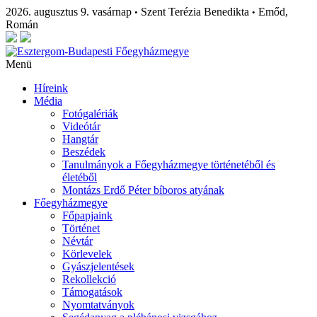
2026. augusztus 9. vasárnap
Szent Terézia Benedikta
Emőd,
•
•
Román
Menü
Híreink
Média
Fotógalériák
Videótár
Hangtár
Beszédek
Tanulmányok a Főegyházmegye történetéből és
életéből
Montázs Erdő Péter bíboros atyának
Főegyházmegye
Főpapjaink
Történet
Névtár
Körlevelek
Gyászjelentések
Rekollekció
Támogatások
Nyomtatványok