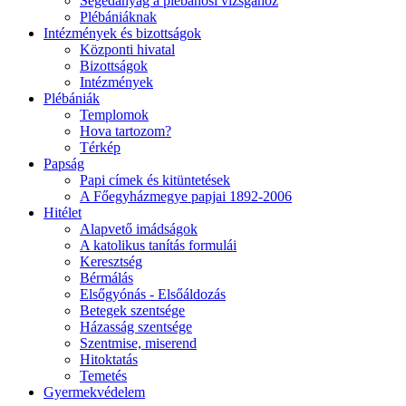
Segédanyag a plébánosi vizsgához
Plébániáknak
Intézmények és bizottságok
Központi hivatal
Bizottságok
Intézmények
Plébániák
Templomok
Hova tartozom?
Térkép
Papság
Papi címek és kitüntetések
A Főegyházmegye papjai 1892-2006
Hitélet
Alapvető imádságok
A katolikus tanítás formulái
Keresztség
Bérmálás
Elsőgyónás - Elsőáldozás
Betegek szentsége
Házasság szentsége
Szentmise, miserend
Hitoktatás
Temetés
Gyermekvédelem