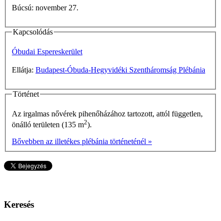
Búcsú: november 27.
Kapcsolódás
Óbudai Espereskerület
Ellátja:
Budapest-Óbuda-Hegyvidéki Szentháromság Plébánia
Történet
Az irgalmas nővérek pihenőházához tartozott, attól független,
2
önálló területen (135 m
).
Bővebben az illetékes plébánia történeténél »
Keresés