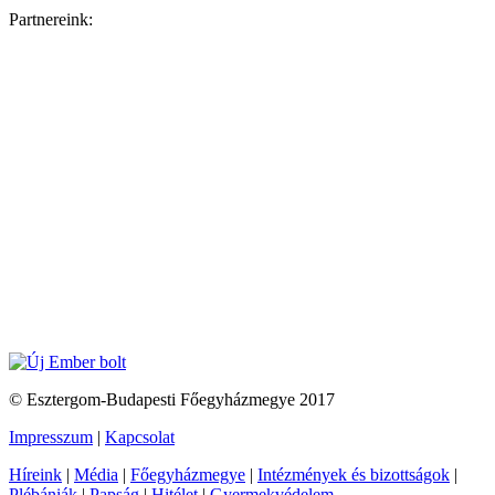
Partnereink:
© Esztergom-Budapesti Főegyházmegye 2017
Impresszum
|
Kapcsolat
Híreink
|
Média
|
Főegyházmegye
|
Intézmények és bizottságok
|
Plébániák
|
Papság
|
Hitélet
|
Gyermekvédelem