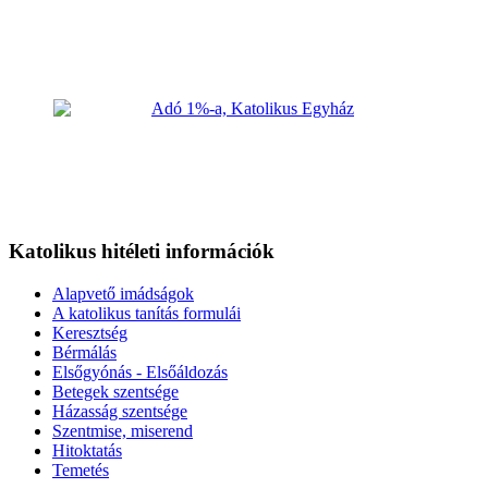
Katolikus hitéleti információk
Alapvető imádságok
A katolikus tanítás formulái
Keresztség
Bérmálás
Elsőgyónás - Elsőáldozás
Betegek szentsége
Házasság szentsége
Szentmise, miserend
Hitoktatás
Temetés