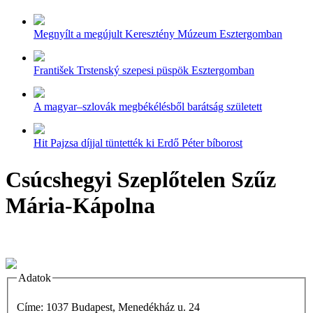
Megnyílt a megújult Keresztény Múzeum Esztergomban
František Trstenský szepesi püspök Esztergomban
A magyar–szlovák megbékélésből barátság született
Hit Pajzsa díjjal tüntették ki Erdő Péter bíborost
Csúcshegyi Szeplőtelen Szűz
Mária-Kápolna
Adatok
Címe: 1037 Budapest, Menedékház u. 24