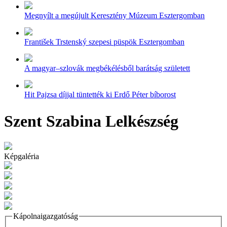
Megnyílt a megújult Keresztény Múzeum Esztergomban
František Trstenský szepesi püspök Esztergomban
A magyar–szlovák megbékélésből barátság született
Hit Pajzsa díjjal tüntették ki Erdő Péter bíborost
Szent Szabina Lelkészség
Képgaléria
Kápolnaigazgatóság