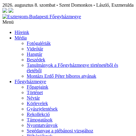
2026. augusztus 8. szombat
Szent Domonkos
László, Eszmeralda
•
•
Menü
Híreink
Média
Fotógalériák
Videótár
Hangtár
Beszédek
Tanulmányok a Főegyházmegye történetéből és
életéből
Montázs Erdő Péter bíboros atyának
Főegyházmegye
Főpapjaink
Történet
Névtár
Körlevelek
Gyászjelentések
Rekollekció
Támogatások
Nyomtatványok
Segédanyag a plébánosi vizsgához