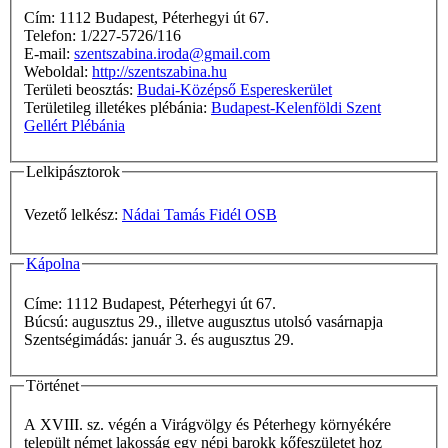
Cím: 1112 Budapest, Péterhegyi út 67.
Telefon: 1/227-5726/116
E-mail:
szentszabina.iroda@gmail.com
Weboldal:
http://szentszabina.hu
Területi beosztás:
Budai-Középső Espereskerület
Területileg illetékes plébánia:
Budapest-Kelenföldi Szent
Gellért Plébánia
Lelkipásztorok
Vezető lelkész:
Nádai Tamás Fidél OSB
Kápolna
Címe: 1112 Budapest, Péterhegyi út 67.
Búcsú: augusztus 29., illetve augusztus utolsó vasárnapja
Szentségimádás: január 3. és augusztus 29.
Történet
A XVIII. sz. végén a Virágvölgy és Péterhegy környékére
települt német lakosság egy népi barokk kőfeszületet hoz