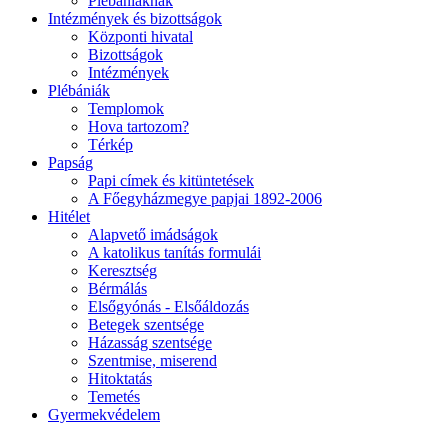
Plébániáknak
Intézmények és bizottságok
Központi hivatal
Bizottságok
Intézmények
Plébániák
Templomok
Hova tartozom?
Térkép
Papság
Papi címek és kitüntetések
A Főegyházmegye papjai 1892-2006
Hitélet
Alapvető imádságok
A katolikus tanítás formulái
Keresztség
Bérmálás
Elsőgyónás - Elsőáldozás
Betegek szentsége
Házasság szentsége
Szentmise, miserend
Hitoktatás
Temetés
Gyermekvédelem