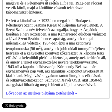
magával és a Péterhegyi út szélén állítja fel. 1932-ben ráccsal
veszik körül, majd a körülötte vásárolt telekrészen
kápolnafülkét építenek.
Ez lett a kiindulása az 1932-ben megalakult Budapest-
Péterhegyi Szent Szabina Kisegí­ tő Kápolna Egyesületnek. A
Szent Szabina név felvételét az sugallja, hogy az Árpádok
korában e hely közelében, a mai Kamaraerdő dűlőben virágzott
a kávai Szent Szabina bencés apátság, amelynek romjai
műemlékileg védettek. 1934-ben épül a mai kéttornyú
2
templomocska (56 m
), amelynek jobb oldali toronyfülkéjében
helyezik el a kegyelettel körülvett kőkeresztet. A kápolna lelki
ellátását a kelenföldi plébánia biztosítja, amely-nek területén áll,
és amely a telket egyházközsége nevére telekkönyveztette.
1943-tól a kápolna lelkivezetője Körmendy Béla szatmári
egyházmegyés pap volt, aki liturgikus központot igyekezett itt
kialakítani. Meghívására gyakran tartott liturgikus előadásokat
és lelkigyakorlatokat dr. Szúnyogh Xavér OSB, akit 1950-től
az egyházi főhatóság meg is bízott a kápolna vezetésével.
Bővebben az illetékes plébánia történeténél »