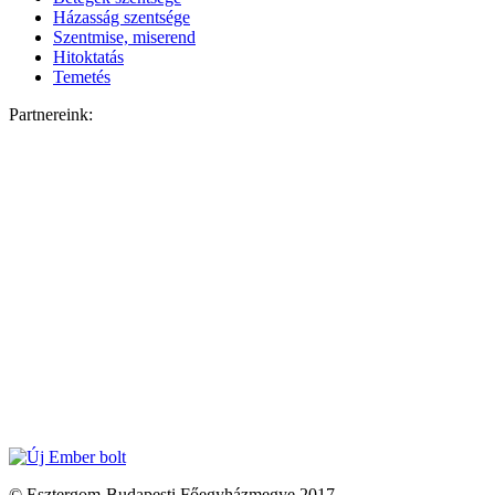
Házasság szentsége
Szentmise, miserend
Hitoktatás
Temetés
Partnereink:
© Esztergom-Budapesti Főegyházmegye 2017