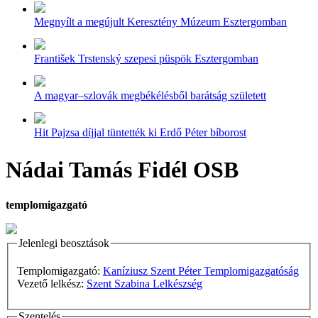
Megnyílt a megújult Keresztény Múzeum Esztergomban
František Trstenský szepesi püspök Esztergomban
A magyar–szlovák megbékélésből barátság született
Hit Pajzsa díjjal tüntették ki Erdő Péter bíborost
Nádai Tamás Fidél OSB
templomigazgató
Jelenlegi beosztások
Templomigazgató:
Kaníziusz Szent Péter Templomigazgatóság
Vezető lelkész:
Szent Szabina Lelkészség
Szentelés