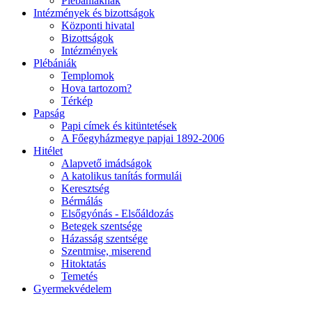
Plébániáknak
Intézmények és bizottságok
Központi hivatal
Bizottságok
Intézmények
Plébániák
Templomok
Hova tartozom?
Térkép
Papság
Papi címek és kitüntetések
A Főegyházmegye papjai 1892-2006
Hitélet
Alapvető imádságok
A katolikus tanítás formulái
Keresztség
Bérmálás
Elsőgyónás - Elsőáldozás
Betegek szentsége
Házasság szentsége
Szentmise, miserend
Hitoktatás
Temetés
Gyermekvédelem