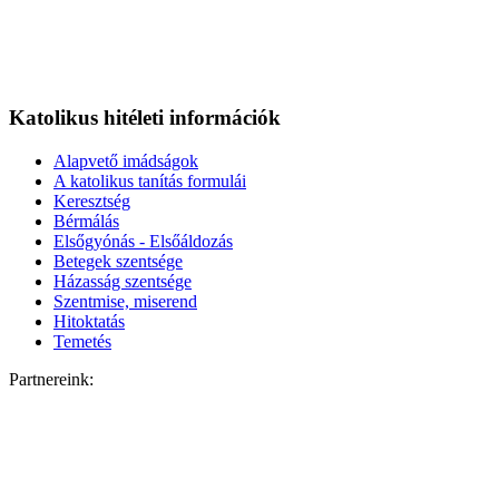
Katolikus hitéleti információk
Alapvető imádságok
A katolikus tanítás formulái
Keresztség
Bérmálás
Elsőgyónás - Elsőáldozás
Betegek szentsége
Házasság szentsége
Szentmise, miserend
Hitoktatás
Temetés
Partnereink: