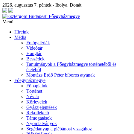
2026. augusztus 7. péntek
Ibolya, Donát
•
Menü
Híreink
Média
Fotógalériák
Videótár
Hangtár
Beszédek
Tanulmányok a Főegyházmegye történetéből és
életéből
Montázs Erdő Péter bíboros atyának
Főegyházmegye
Főpapjaink
Történet
Névtár
Körlevelek
Gyászjelentések
Rekollekció
Támogatások
Nyomtatványok
Segédanyag a plébánosi vizsgához