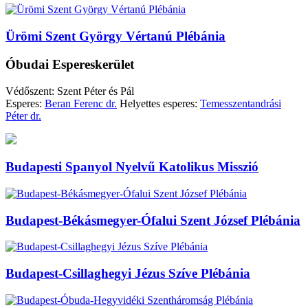
Ürömi Szent György Vértanú Plébánia
Óbudai Espereskerület
Védőszent: Szent Péter és Pál
Esperes:
Beran Ferenc dr.
Helyettes esperes:
Temesszentandrási
Péter dr.
Budapesti Spanyol Nyelvű Katolikus Misszió
Budapest-Békásmegyer-Ófalui Szent József Plébánia
Budapest-Csillaghegyi Jézus Szíve Plébánia