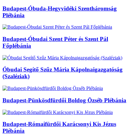
Budapest-Óbuda-Hegyvidéki Szentháromság
Plébánia
Budapest-Óbudai Szent Péter és Szent Pál
Főplébánia
Óbudai Segítő Szűz Mária Kápolnaigazgatóság
(Szaléziak)
Budapest-Pünkösdfürdői Boldog Özséb Plébánia
Budapest-Rómaifürdői Karácsonyi Kis Jézus
Plébánia