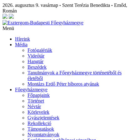
2026. augusztus 9. vasárnap
Szent Terézia Benedikta
Emőd,
•
•
Román
Menü
Híreink
Média
Fotógalériák
Videótár
Hangtár
Beszédek
Tanulmányok a Főegyházmegye történetéből és
életéből
Montázs Erdő Péter bíboros atyának
Főegyházmegye
Főpapjaink
Történet
Névtár
Körlevelek
Gyászjelentések
Rekollekció
Támogatások
Nyomtatványok