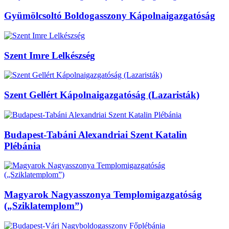
Gyümölcsoltó Boldogasszony Kápolnaigazgatóság
Szent Imre Lelkészség
Szent Gellért Kápolnaigazgatóság (Lazaristák)
Budapest-Tabáni Alexandriai Szent Katalin
Plébánia
Magyarok Nagyasszonya Templomigazgatóság
(„Sziklatemplom”)