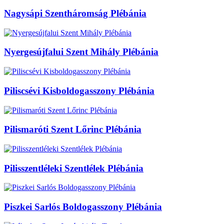
Nagysápi Szentháromság Plébánia
Nyergesújfalui Szent Mihály Plébánia
Piliscsévi Kisboldogasszony Plébánia
Pilismaróti Szent Lőrinc Plébánia
Pilisszentléleki Szentlélek Plébánia
Piszkei Sarlós Boldogasszony Plébánia