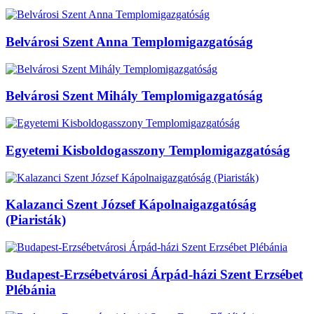
Belvárosi Szent Anna Templomigazgatóság
Belvárosi Szent Mihály Templomigazgatóság
Egyetemi Kisboldogasszony Templomigazgatóság
Kalazanci Szent József Kápolnaigazgatóság
(Piaristák)
Budapest-Erzsébetvárosi Árpád-házi Szent Erzsébet
Plébánia