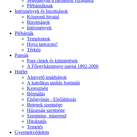
Segédanyag a plébánosi vizsgához
Plébániáknak
Intézmények és bizottságok
Központi hivatal
Bizottságok
Intézmények
Plébániák
Templomok
Hova tartozom?
Térkép
Papság
Papi címek és kitüntetések
A Főegyházmegye papjai 1892-2006
Hitélet
Alapvető imádságok
A katolikus tanítás formulái
Keresztség
Bérmálás
Elsőgyónás - Elsőáldozás
Betegek szentsége
Házasság szentsége
Szentmise, miserend
Hitoktatás
Temetés
Gyermekvédelem