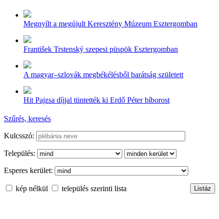
Megnyílt a megújult Keresztény Múzeum Esztergomban
František Trstenský szepesi püspök Esztergomban
A magyar–szlovák megbékélésből barátság született
Hit Pajzsa díjjal tüntették ki Erdő Péter bíborost
Szűrés, keresés
Kulcsszó:
Település:
Esperes kerület:
kép nélkül
település szerinti lista