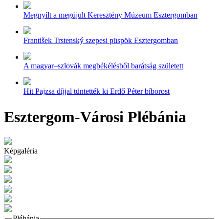
Megnyílt a megújult Keresztény Múzeum Esztergomban
František Trstenský szepesi püspök Esztergomban
A magyar–szlovák megbékélésből barátság született
Hit Pajzsa díjjal tüntették ki Erdő Péter bíborost
Esztergom-Városi Plébánia
Képgaléria
Plébánia