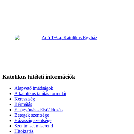
Katolikus hitéleti információk
Alapvető imádságok
A katolikus tanítás formulái
Keresztség
Bérmálás
Elsőgyónás - Elsőáldozás
Betegek szentsége
Házasság szentsége
Szentmise, miserend
Hitoktatás