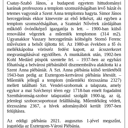
Csatay-Szabó János, a budapesti egyetem hittudományi
karának professzora a templom szomszédságában levő házát és
tetemes vagyonát a Szent Anna templomra hagyta. Simor János
hercegprímás ekkor kinevezte az első lelkészt, aki egyben a
templom szomszédságában, a Szatmári Nővérek zárdájában
működő óvónőképző igazgatója is lett. – 1900-ban külső
renoválást végeztek a műemlék templomon (314 m2).
Ugyanakkor Vaszary hercegprímás költségén Stornó Ferenc
művészien a belsőt újította fel. Az 1980-as években a fő és
mellékkápolna vörösréz fedést kapott, az ácsszerkezet
megvastagításával egyidőben. A munkálatok után, 1902-ben
Kohl Medárd püspök szentelte fel. – 1937-ben az egyházi
főhatóság a belvárosi plébániából diszmembrálva alakította ki a
Szent Anna plébániát. A Szt. Anna plébánia külső területéből
1943-ban pedig az Esztergom-kertvárosi plébánia létesült. –
Műemlék jellegű a templom (műemléki törzsszáma 2327)
mellett található Szt. Vendel-szobornak a talapzata, amely
egykor a mai Széchenyi téren egy 1718-ban emelt fogadalmi
Szentháromság-szobor talapzatául szolgált 1900-ig, az új,
jelenlegi szoborcsoportozat felállításáig. Műemlékileg védett,
törzsszáma 2367, a hívek adományából került 1997-ben
felújításra.
Az eddigi plébánia 2021. augusztus 1-jével megszűnt,
jogutódja az Esztergom-Városi Plébánia.