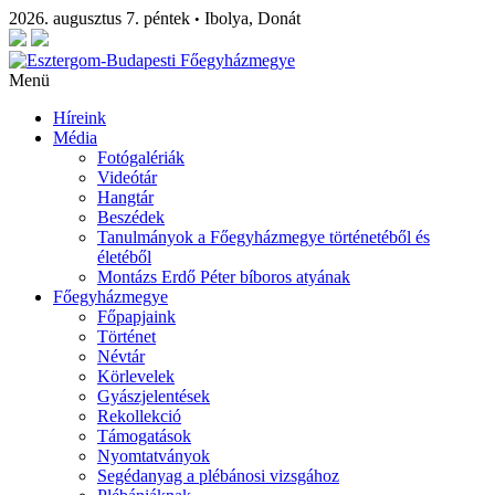
2026. augusztus 7. péntek
Ibolya, Donát
•
Menü
Híreink
Média
Fotógalériák
Videótár
Hangtár
Beszédek
Tanulmányok a Főegyházmegye történetéből és
életéből
Montázs Erdő Péter bíboros atyának
Főegyházmegye
Főpapjaink
Történet
Névtár
Körlevelek
Gyászjelentések
Rekollekció
Támogatások
Nyomtatványok
Segédanyag a plébánosi vizsgához