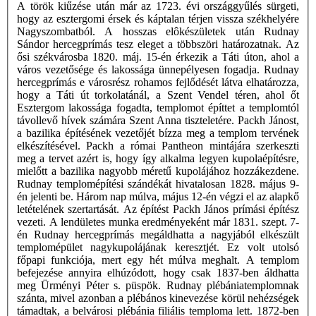
A török kiűzése után már az 1723. évi országgyűlés sürgeti,
hogy az esztergomi érsek és káptalan térjen vissza székhelyére
Nagyszombatból. A hosszas elôkészületek után Rudnay
Sándor hercegprímás tesz eleget a többszöri határozatnak. Az
ősi székvárosba 1820. máj. 15-én érkezik a Táti úton, ahol a
város vezetősége és lakossága ünnepélyesen fogadja. Rudnay
hercegprímás e városrész rohamos fejlődését látva elhatározza,
hogy a Táti út torkolatánál, a Szent Vendel téren, ahol őt
Esztergom lakossága fogadta, templomot építtet a templomtól
távollevő hívek számára Szent Anna tiszteletére. Packh Jánost,
a bazilika építésének vezetőjét bízza meg a templom tervének
elkészítésével. Packh a római Pantheon mintájára szerkeszti
meg a tervet azért is, hogy így alkalma legyen kupolaépítésre,
mielőtt a bazilika nagyobb méretű kupolájához hozzákezdene.
Rudnay templomépítési szándékát hivatalosan 1828. május 9-
én jelenti be. Három nap múlva, május 12-én végzi el az alapkő
letételének szertartását. Az építést Packh János prímási építész
vezeti. A lendületes munka eredményeként már 1831. szept. 7-
én Rudnay hercegprímás megáldhatta a nagyjából elkészült
templomépület nagykupolájának keresztjét. Ez volt utolsó
főpapi funkciója, mert egy hét múlva meghalt. A templom
befejezése annyira elhúzódott, hogy csak 1837-ben áldhatta
meg Ürményi Péter s. püspök. Rudnay plébániatemplomnak
szánta, mivel azonban a plébános kinevezése körül nehézségek
támadtak, a belvárosi plébánia filiális temploma lett. 1872-ben