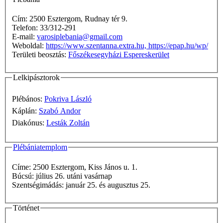
Cím: 2500 Esztergom, Rudnay tér 9.
Telefon: 33/312-291
E-mail:
varosiplebania@gmail.com
Weboldal:
https://www.szentanna.extra.hu, https://epap.hu/wp/
Területi beosztás:
Főszékesegyházi Espereskerület
Lelkipásztorok
Plébános:
Pokriva László
Káplán:
Szabó Andor
Diakónus:
Lesták Zoltán
Plébániatemplom
Címe: 2500 Esztergom, Kiss János u. 1.
Búcsú: július 26. utáni vasárnap
Szentségimádás: január 25. és augusztus 25.
Történet