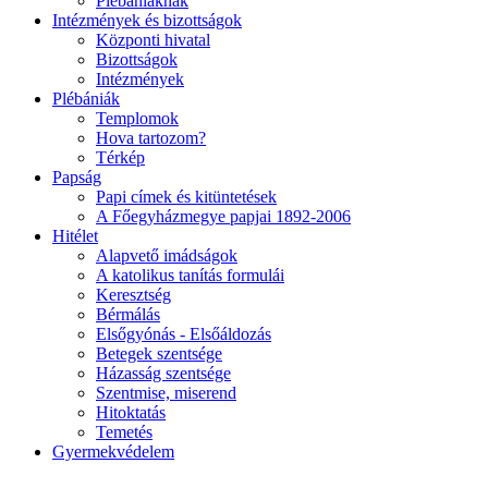
Plébániáknak
Intézmények és bizottságok
Központi hivatal
Bizottságok
Intézmények
Plébániák
Templomok
Hova tartozom?
Térkép
Papság
Papi címek és kitüntetések
A Főegyházmegye papjai 1892-2006
Hitélet
Alapvető imádságok
A katolikus tanítás formulái
Keresztség
Bérmálás
Elsőgyónás - Elsőáldozás
Betegek szentsége
Házasság szentsége
Szentmise, miserend
Hitoktatás
Temetés
Gyermekvédelem