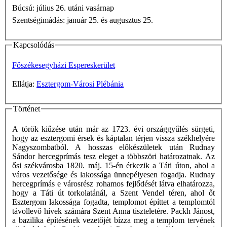
Búcsú: július 26. utáni vasárnap
Szentségimádás: január 25. és augusztus 25.
Kapcsolódás
Főszékesegyházi Espereskerület
Ellátja:
Esztergom-Városi Plébánia
Történet
A török kiűzése után már az 1723. évi országgyűlés sürgeti,
hogy az esztergomi érsek és káptalan térjen vissza székhelyére
Nagyszombatból. A hosszas elôkészületek után Rudnay
Sándor hercegprímás tesz eleget a többszöri határozatnak. Az
ősi székvárosba 1820. máj. 15-én érkezik a Táti úton, ahol a
város vezetősége és lakossága ünnepélyesen fogadja. Rudnay
hercegprímás e városrész rohamos fejlődését látva elhatározza,
hogy a Táti út torkolatánál, a Szent Vendel téren, ahol őt
Esztergom lakossága fogadta, templomot építtet a templomtól
távollevő hívek számára Szent Anna tiszteletére. Packh Jánost,
a bazilika építésének vezetőjét bízza meg a templom tervének