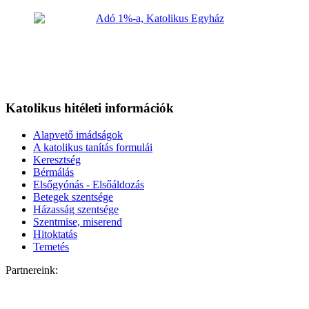
Katolikus hitéleti információk
Alapvető imádságok
A katolikus tanítás formulái
Keresztség
Bérmálás
Elsőgyónás - Elsőáldozás
Betegek szentsége
Házasság szentsége
Szentmise, miserend
Hitoktatás
Temetés
Partnereink: