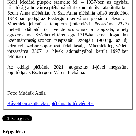
Kohl Medárd püspök szentelte fel. – 1937-ben az egyházi
főhatóság a belvárosi plébániából diszmembrálva alakította ki a
Szent Anna plébániát. A Szt. Anna plébánia külső területéből
1943-ban pedig az Esztergom-kertvárosi plébánia létesült. –
Műemlék jellegű a templom (műemléki törzsszáma 2327)
mellett található Szt. Vendel-szobornak a talapzata, amely
egykor a mai Széchenyi téren egy 1718-ban emelt fogadalmi
Szentháromság-szobor talapzatául szolgált 1900-ig, az új,
jelenlegi szoborcsoportozat felállításáig. Műemlékileg védett,
törzsszáma 2367, a hívek adományából került 1997-ben
felújításra.
Az eddigi plébánia 2021. augusztus 1-jével megszűnt,
jogutódja az Esztergom-Városi Plébánia.
Fotó: Mudrák Attila
Bővebben az illetékes plébánia történeténél »
Képgaléria