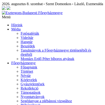
2026. augusztus 8. szombat
Szent Domonkos
László, Eszmeralda
•
•
Menü
Híreink
Média
Fotógalériák
Videótár
Hangtár
Beszédek
Tanulmányok a Főegyházmegye történetéből és
életéből
Montázs Erdő Péter bíboros atyának
Főegyházmegye
Főpapjaink
Történet
Névtár
Körlevelek
Gyászjelentések
Rekollekció
Támogatások
Nyomtatványok
Segédanyag a plébánosi vizsgához