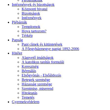
Plébániáknak
Intézmények és bizottságok
Központi hivatal
Bizottságok
Intézmények
Plébániák
Templomok
Hova tartozom?
Térkép
Papság
Papi címek és kitüntetések
A Főegyházmegye papjai 1892-2006
Hitélet
Alapvető imádságok
A katolikus tanítás formulái
Keresztség
Bérmálás
Elsőgyónás - Elsőáldozás
Betegek szentsége
Házasság szentsége
Szentmise, miserend
Hitoktatás
Temetés
Gyermekvédelem