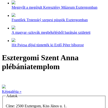
Megnyílt a megújult Keresztény Múzeum Esztergomban
František Trstenský szepesi püspök Esztergomban
A magyar–szlovák megbékélésből barátság született
Hit Pajzsa díjjal tüntették ki Erdő Péter bíborost
Esztergomi Szent Anna
plébániatemplom
Képgaléria »
Adatok
Címe: 2500 Esztergom, Kiss János u. 1.