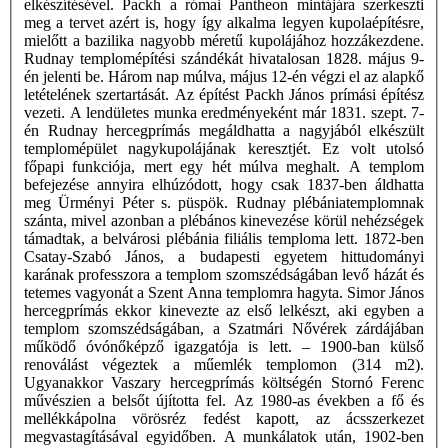
elkészítésével. Packh a római Pantheon mintájára szerkeszti
meg a tervet azért is, hogy így alkalma legyen kupolaépítésre,
mielőtt a bazilika nagyobb méretű kupolájához hozzákezdene.
Rudnay templomépítési szándékát hivatalosan 1828. május 9-
én jelenti be. Három nap múlva, május 12-én végzi el az alapkő
letételének szertartását. Az építést Packh János prímási építész
vezeti. A lendületes munka eredményeként már 1831. szept. 7-
én Rudnay hercegprímás megáldhatta a nagyjából elkészült
templomépület nagykupolájának keresztjét. Ez volt utolsó
főpapi funkciója, mert egy hét múlva meghalt. A templom
befejezése annyira elhúzódott, hogy csak 1837-ben áldhatta
meg Ürményi Péter s. püspök. Rudnay plébániatemplomnak
szánta, mivel azonban a plébános kinevezése körül nehézségek
támadtak, a belvárosi plébánia filiális temploma lett. 1872-ben
Csatay-Szabó János, a budapesti egyetem hittudományi
karának professzora a templom szomszédságában levő házát és
tetemes vagyonát a Szent Anna templomra hagyta. Simor János
hercegprímás ekkor kinevezte az első lelkészt, aki egyben a
templom szomszédságában, a Szatmári Nővérek zárdájában
működő óvónőképző igazgatója is lett. – 1900-ban külső
renoválást végeztek a műemlék templomon (314 m2).
Ugyanakkor Vaszary hercegprímás költségén Stornó Ferenc
művészien a belsőt újította fel. Az 1980-as években a fő és
mellékkápolna vörösréz fedést kapott, az ácsszerkezet
megvastagításával egyidőben. A munkálatok után, 1902-ben