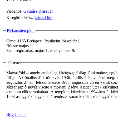
Plébános:
Gyurász Krisztián
Kisegítő lelkész:
Jakus Ottó
Plébániatemplom
Címe: 1165 Budapest, Paulheim József tér 1.
Búcsú: május 1.
Szentségimádás: május 1. és november 9.
Történet
Mátyásföld – amely eredetileg közigazgatásilag Cinkotához, egyhá
filiája. Az önállósulási törekvés 1936. április 5-én valósul me
augusztus 27-én, felszentelésére 1985. augusztus 25-én került so
József (az ô nevét viselte a mostani Zsélyi Aladár utca), elévülh
templom elôcsarnokában. A templom közelében 1994-ben új közössé
1993-as egyházmegyei határrendezés során került a váci egyházm
Bővebben »