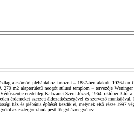
zilag a csömöri plébániához tartozott – 1887-ben alakult. 1926-ban C
g. A 270 m2 alapterületű neogót stílusú templom – tervezôje Weninge
r. Védôszentje eredetileg Kalazanci Szent József, 1964. október 3-tó
etetlen érdemeket szerzett áldozatkészségével és szervezô munkájával.
gi ház és plébánia építését kezdik el, melynek elsô része 1997 végé
egyétől az esztergom-budapesti főegyházmegyéhez.