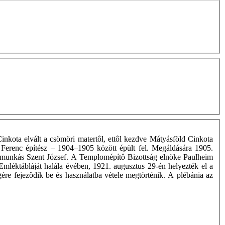
inkota elvált a csömöri matertôl, ettôl kezdve Mátyásföld Cinkota
r Ferenc építész – 1904–1905 között épült fel. Megáldására 1905.
l a munkás Szent József. A Templomépítô Bizottság elnöke Paulheim
 Emléktábláját halála évében, 1921. augusztus 29-én helyezték el a
re fejezôdik be és használatba vétele megtörténik. A plébánia az