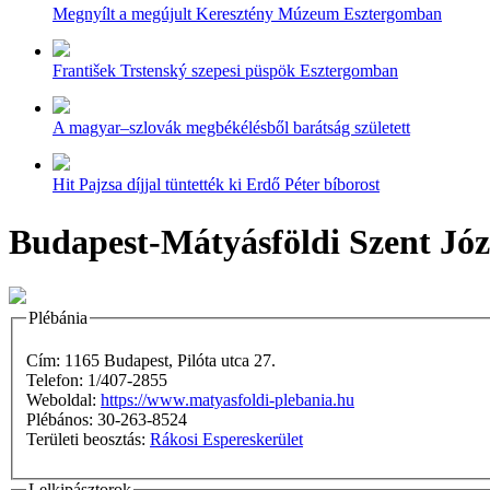
Megnyílt a megújult Keresztény Múzeum Esztergomban
František Trstenský szepesi püspök Esztergomban
A magyar–szlovák megbékélésből barátság született
Hit Pajzsa díjjal tüntették ki Erdő Péter bíborost
Budapest-Mátyásföldi Szent Józ
Plébánia
Cím: 1165 Budapest, Pilóta utca 27.
Telefon: 1/407-2855
Weboldal:
https://www.matyasfoldi-plebania.hu
Plébános: 30-263-8524
Területi beosztás:
Rákosi Espereskerület
Lelkipásztorok