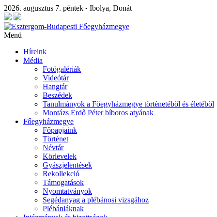
2026. augusztus 7. péntek
Ibolya, Donát
•
Menü
Híreink
Média
Fotógalériák
Videótár
Hangtár
Beszédek
Tanulmányok a Főegyházmegye történetéből és életéből
Montázs Erdő Péter bíboros atyának
Főegyházmegye
Főpapjaink
Történet
Névtár
Körlevelek
Gyászjelentések
Rekollekció
Támogatások
Nyomtatványok
Segédanyag a plébánosi vizsgához
Plébániáknak