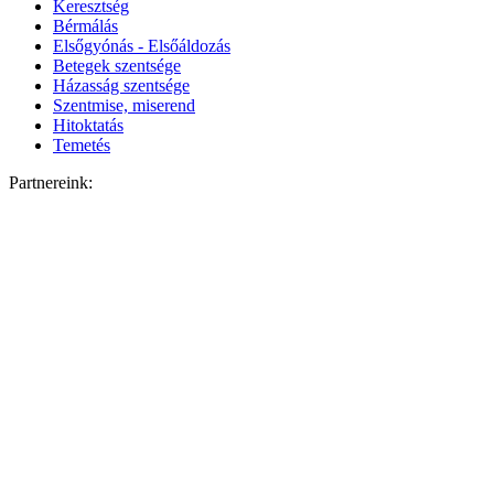
Keresztség
Bérmálás
Elsőgyónás - Elsőáldozás
Betegek szentsége
Házasság szentsége
Szentmise, miserend
Hitoktatás
Temetés
Partnereink: