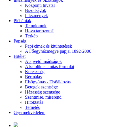
Intézmények és bizottságok
Központi hivatal
Bizottságok
Intézmények
Plébániák
Templomok
Hova tartozom?
Térkép
Papság
Papi címek és kitüntetések
A Főegyházmegye papjai 1892-2006
Hitélet
Alapvető imádságok
A katolikus tanítás formulái
Keresztség
Bérmálás
Elsőgyónás - Elsőáldozás
Betegek szentsége
Házasság szentsége
Szentmise, miserend
Hitoktatás
Temetés
Gyermekvédelem