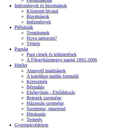
Plébániáknak
Intézmények és bizottságok
Központi hivatal
Bizottságok
Intézmények
Plébániák
Templomok
Hova tartozom?
Térkép
Papság
Papi címek és kitüntetések
A Főegyházmegye papjai 1892-2006
Hitélet
Alapvető imádságok
A katolikus tanítás formulái
Keresztség
Bérmálás
Elsőgyónás - Elsőáldozás
Betegek szentsége
Házasság szentsége
Szentmise, miserend
Hitoktatás
Temetés
Gyermekvédelem