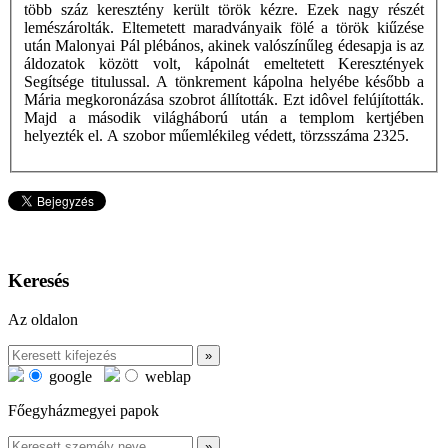
több száz keresztény került török kézre. Ezek nagy részét
lemészárolták. Eltemetett maradványaik fölé a török kiűzése
után Malonyai Pál plébános, akinek valószínűleg édesapja is az
áldozatok között volt, kápolnát emeltetett Keresztények
Segítsége titulussal. A tönkrement kápolna helyébe később a
Mária megkoronázása szobrot állították. Ezt idôvel felújították.
Majd a második világháború után a templom kertjében
helyezték el. A szobor műemlékileg védett, törzsszáma 2325.
Keresés
Az oldalon
google
weblap
Főegyházmegyei papok