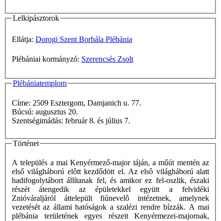
Lelkipásztorok
Ellátja:
Dorogi Szent Borbála Plébánia
Plébániai kormányzó:
Szerencsés Zsolt
Plébániatemplom
Címe: 2509 Esztergom, Damjanich u. 77.
Búcsú: augusztus 20.
Szentségimádás: február 8. és július 7.
Történet
A település a mai Kenyérmező-major táján, a műút mentén az
első világháború elôtt kezdődött el. Az elsô világháború alatt
hadifogolytábort állítanak fel, és amikor ez fel-oszlik, északi
részét átengedik az épületekkel együtt a felvidéki
Znióváraljáról áttelepült fiúnevelô intézetnek, amelynek
vezetését az állami hatóságok a szalézi rendre bízzák. A mai
plébánia területének egyes részeit Kenyérmezei-majornak,