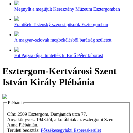
Megnyílt a megújult Keresztény Múzeum Esztergomban
František Trstenský szepesi püspök Esztergomban
A magyar–szlovák megbékélésből barátság született
Hit Pajzsa díjjal tüntették ki Erdő Péter bíborost
Esztergom-Kertvárosi Szent
István Király Plébánia
Plébánia
Cím: 2509 Esztergom, Damjanich utca 77.
Anyakönyvek: 1943-tól, a korábbiak az esztergomi Szent
Anna Plébánián.
Területi beosztás:
Főszékesegyházi Espereskerület