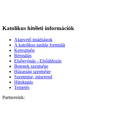
Katolikus hitéleti információk
Alapvető imádságok
A katolikus tanítás formulái
Keresztség
Bérmálás
Elsőgyónás - Elsőáldozás
Betegek szentsége
Házasság szentsége
Szentmise, miserend
Hitoktatás
Temetés
Partnereink: