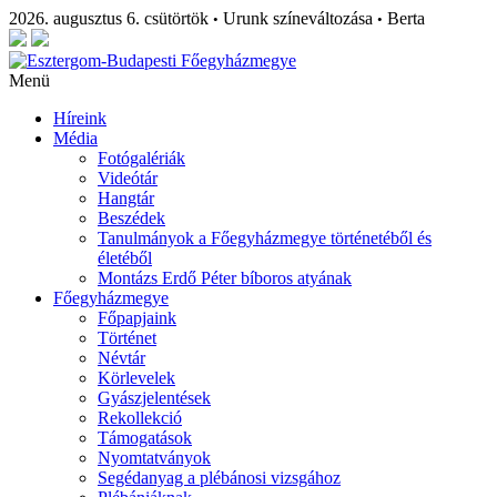
2026. augusztus 6. csütörtök
Urunk színeváltozása
Berta
•
•
Menü
Híreink
Média
Fotógalériák
Videótár
Hangtár
Beszédek
Tanulmányok a Főegyházmegye történetéből és
életéből
Montázs Erdő Péter bíboros atyának
Főegyházmegye
Főpapjaink
Történet
Névtár
Körlevelek
Gyászjelentések
Rekollekció
Támogatások
Nyomtatványok
Segédanyag a plébánosi vizsgához