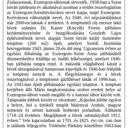
Zsalazsonnak, Esztergom-tábornak nevezték. 1938-ban a Szent
István jubileumi év alkalmával azonban a terület összefoglalóan
az Esztergom-Szentistvánváros nevet kapja, majd Esztergom-
Kertvárosra változtatják nevét. Az 1940. évi népszámláláskor
már 2000-en laknak e területen. A templomtól oly messze lakó
hívek számára Dr. Kaiser (Kiscelli) Ferenc plébános
kezdeményezésére és buzgólkodására Goszleth Lajos
építészmérnök tervei alapján Szent István király tiszteletére
templom (260 m2) épül, amelyet Serédi Jusztinián
hercegprímás 1943. június 29-én áld meg. Ugyanezen évben az
egyházi fôhatóság az Esztergom–Szent Anna plébániából
diszmembrálva felállítja az önálló lelkészséget, amelyet 1946-
ban plébánia rangra emel. A második világháború kárait a
hívek támogatásával hamarosan kijavítják és 1946-ban felépítik
a templom tornyát is. A fôegyházmegye és a hívek
összefogásával a templomot gázfűtéssel látták el 1996-ban. –
Az 1943-ban épült plébániaház egyházi tulajdon. A templom
kertjében álló Mária megkoronázása szobor eredeti helye az
Esztergom-tábori vasúti megálló és a katonai tábor között volt.
Talapzatán többek között ez olvasható: „Kápolna jelölte egykor
a helyet, hol a töröktôl megölt Malonyai András, magyar
nemesek és német katonák holttestei porladnak. Állíttatott
1718–24 években. Megújíttatott a hívek adományából 1912.
évben.” Vele kapcsolatban az 1701. és 1825. évi vis. can.-ban
is találunk feljegyzést. Története: Párkány közelében 1663-ban