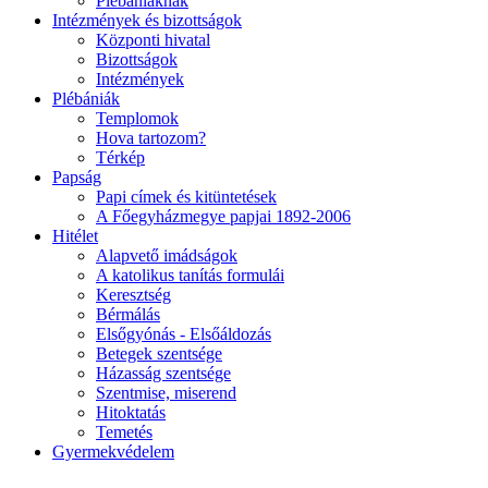
Plébániáknak
Intézmények és bizottságok
Központi hivatal
Bizottságok
Intézmények
Plébániák
Templomok
Hova tartozom?
Térkép
Papság
Papi címek és kitüntetések
A Főegyházmegye papjai 1892-2006
Hitélet
Alapvető imádságok
A katolikus tanítás formulái
Keresztség
Bérmálás
Elsőgyónás - Elsőáldozás
Betegek szentsége
Házasság szentsége
Szentmise, miserend
Hitoktatás
Temetés
Gyermekvédelem