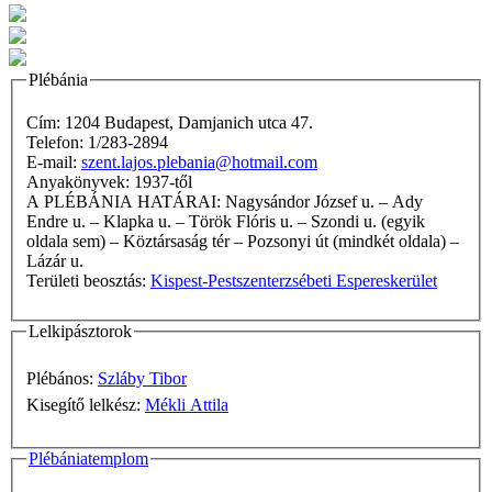
Plébánia
Cím: 1204 Budapest, Damjanich utca 47.
Telefon: 1/283-2894
E-mail:
szent.lajos.plebania@hotmail.com
Anyakönyvek: 1937-től
A PLÉBÁNIA HATÁRAI: Nagysándor József u. – Ady
Endre u. – Klapka u. – Török Flóris u. – Szondi u. (egyik
oldala sem) – Köztársaság tér – Pozsonyi út (mindkét oldala) –
Lázár u.
Területi beosztás:
Kispest-Pestszenterzsébeti Espereskerület
Lelkipásztorok
Plébános:
Szláby Tibor
Kisegítő lelkész:
Mékli Attila
Plébániatemplom