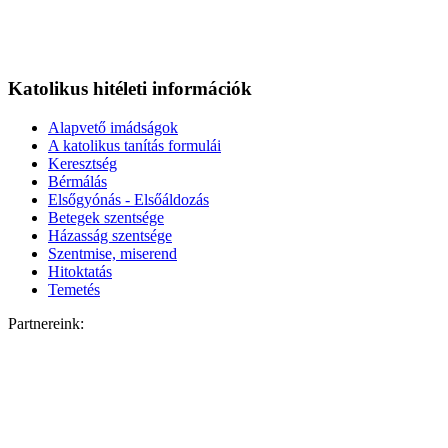
Katolikus hitéleti információk
Alapvető imádságok
A katolikus tanítás formulái
Keresztség
Bérmálás
Elsőgyónás - Elsőáldozás
Betegek szentsége
Házasság szentsége
Szentmise, miserend
Hitoktatás
Temetés
Partnereink: