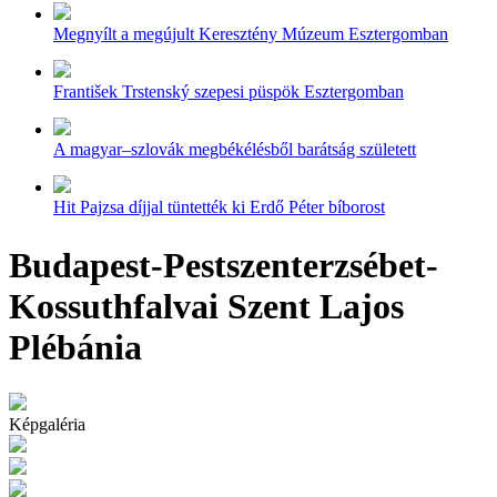
Megnyílt a megújult Keresztény Múzeum Esztergomban
František Trstenský szepesi püspök Esztergomban
A magyar–szlovák megbékélésből barátság született
Hit Pajzsa díjjal tüntették ki Erdő Péter bíborost
Budapest-Pestszenterzsébet-
Kossuthfalvai Szent Lajos
Plébánia
Képgaléria