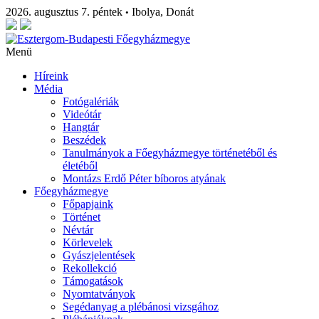
2026. augusztus 7. péntek
Ibolya, Donát
•
Menü
Híreink
Média
Fotógalériák
Videótár
Hangtár
Beszédek
Tanulmányok a Főegyházmegye történetéből és
életéből
Montázs Erdő Péter bíboros atyának
Főegyházmegye
Főpapjaink
Történet
Névtár
Körlevelek
Gyászjelentések
Rekollekció
Támogatások
Nyomtatványok
Segédanyag a plébánosi vizsgához