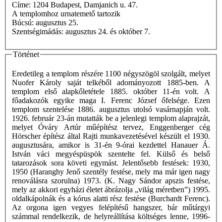
Címe: 1204 Budapest, Damjanich u. 47.
A templomhoz urnatemető tartozik
Búcsú: augusztus 25.
Szentségimádás: augusztus 24. és október 7.
Történet
Eredetileg a templom részére 1100 négyszögöl szolgált, melyet
Nuofer Károly saját telkéből adományozott 1885-ben. A
templom első alapkőletétele 1885. október 11-én volt. A
főadakozók egyike maga I. Ferenc József őfelsége. Ezen
templom szentelése 1886. augusztus utolsó vasárnapján volt.
1926. február 23-án mutatták be a jelenlegi templom alaprajzát,
melyet Óváry Artúr műépítész tervez, Enggenberger cég
Hörscher építész által Rajti munkavezetésével készült el 1930.
augusztusára, amikor is 31-én 9-órai kezdettel Hanauer Á.
István váci megyéspüspök szentelte fel. Külső és belső
tatarozások sora követi egymást. Jelentősebb festések: 1930,
1950 (Haranghy Jenő szentély festése, mely ma már igen nagy
renoválásra szorulna) 1973. (K. Nagy Sándor apszis festése,
mely az akkori egyházi életet ábrázolja „világ méretben”) 1995.
oldalkápolnák és a kórus alatti rész festése (Burchardt Ferenc).
Az orgona igen vegyes felépítésű hangszer, bár műtárgyi
számmal rendelkezik, de helyreállítása költséges lenne, 1996-