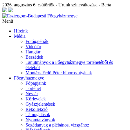
2026. augusztus 6. csütörtök
Urunk színeváltozása
Berta
•
•
Menü
Híreink
Média
Fotógalériák
Videótár
Hangtár
Beszédek
Tanulmányok a Főegyházmegye történetéből és
életéből
Montázs Erdő Péter bíboros atyának
Főegyházmegye
Főpapjaink
Történet
Névtár
Körlevelek
Gyászjelentések
Rekollekció
Támogatások
Nyomtatványok
Segédanyag a plébánosi vizsgához