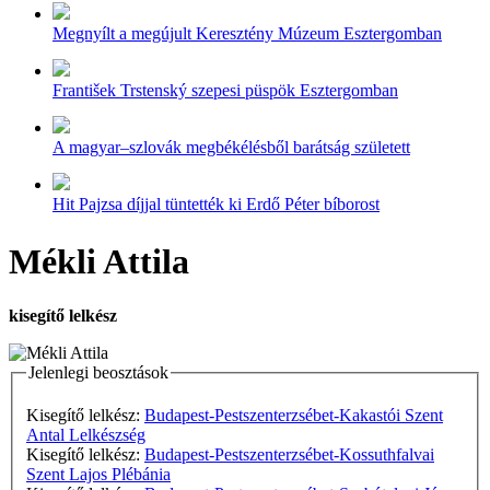
Megnyílt a megújult Keresztény Múzeum Esztergomban
František Trstenský szepesi püspök Esztergomban
A magyar–szlovák megbékélésből barátság született
Hit Pajzsa díjjal tüntették ki Erdő Péter bíborost
Mékli Attila
kisegítő lelkész
Jelenlegi beosztások
Kisegítő lelkész:
Budapest-Pestszenterzsébet-Kakastói Szent
Antal Lelkészség
Kisegítő lelkész:
Budapest-Pestszenterzsébet-Kossuthfalvai
Szent Lajos Plébánia