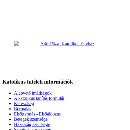
Katolikus hitéleti információk
Alapvető imádságok
A katolikus tanítás formulái
Keresztség
Bérmálás
Elsőgyónás - Elsőáldozás
Betegek szentsége
Házasság szentsége
Szentmise, miserend