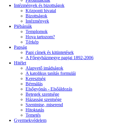
Plébániáknak
Intézmények és bizottságok
Központi hivatal
Bizottságok
Intézmények
Plébániák
Templomok
Hova tartozom?
Térkép
Papság
Papi címek és kitüntetések
A Főegyházmegye papjai 1892-2006
Hitélet
Alapvető imádságok
A katolikus tanítás formulái
Keresztség
Bérmálás
Elsőgyónás - Elsőáldozás
Betegek szentsége
Házasság szentsége
Szentmise, miserend
Hitoktatás
Temetés
Gyermekvédelem