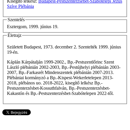
Kisegítő lelkész:
Budapest-Pestszenterzsébet-Szabótelepi Jézus
Szíve Plébánia
Szentelés
Esztergom, 1999. június 19.
Életrajz
Született Budapest, 1973. december 2. Szentelték 1999. június
19-én.
Káplán Kárpátalján 1999-2002., Bp.-Pestszentlőrinc Szent
László plébánián 2002-2003, Bp.-Pestújhelyi plébánián 2003-
2007, Bp.-Farkasrét Mindenszentek plébánián 2007-2013.
Plébániai kormányzó a Bp.-Kispest-Wekerletelepen 2013-
2018, plébános uo. 2018-2022, kisegítő lelkész Bp.-
Pestszenterzésbet-Kossuthfalván,
Bp.-Pestszenterzésbet-
Kakastón és
Bp.-Pestszenterzésbet-Szabótelepen 2022-től.