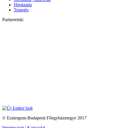
Hitoktatás
Temetés
Partnereink:
© Esztergom-Budapesti Főegyházmegye 2017
Impresszum
|
Kapcsolat