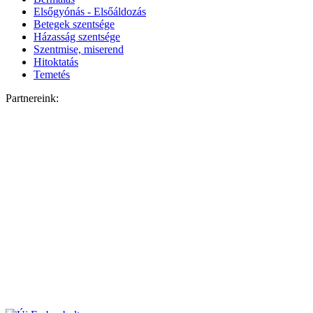
Elsőgyónás - Elsőáldozás
Betegek szentsége
Házasság szentsége
Szentmise, miserend
Hitoktatás
Temetés
Partnereink: