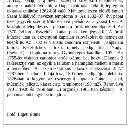
A Dag, Daag, Tág néven szereplő középkori településnek,
amely a maitól távolabb, a Dági patak táján feküdt, legrégibb
okiratos említése 1262-ből való. Már ugyanezen időből ismert
Szent Mihályról nevezett temploma is. Az 1332–37. évi pápai
tized-jegyzék szerint Miklós nevű plébánosa 2 garast fizet. A
középkori település és a plébánia a török időben elpusztul. Az
1570. évi török összeírás lakatlan pusztaként jegyzi fel. A török
kiűzése után az esztergomi káptalan szlovákokat és németeket
telepít le. Az 1732-es visitatio canonica ezt jelenti: „Káptalani
birtok. Kesztölchöz tartozik (amely pedig filiája Nagy-
Csévnek). Temploma nincs. Gyónóképes katolikus 105.” Az
1755-ös visitatio canonica arról számol be, hogy „Dágnak 2
fakeresztje van: az egyik a faluban a harangláb mellett, a másik
a temetőben. A tisztán katolikus lakosok lélekszáma 252.”
1787-ben Csolnok filiája lesz, 1805-ben pedig újra plébánia.
1826-ban a kegyúr, az esztergomi káptalan építteti a mai,
műemlék jellegű, klasszicista templomot (193 m2). Renoválva
1901, 1928 és 1958-ban. Új orgonája 1963-ban készült. – A
plébániaépület egyházi tulajdon.
Fotó: Ligeti Edina