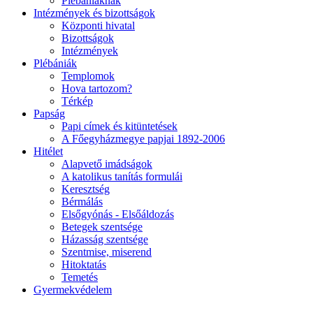
Plébániáknak
Intézmények és bizottságok
Központi hivatal
Bizottságok
Intézmények
Plébániák
Templomok
Hova tartozom?
Térkép
Papság
Papi címek és kitüntetések
A Főegyházmegye papjai 1892-2006
Hitélet
Alapvető imádságok
A katolikus tanítás formulái
Keresztség
Bérmálás
Elsőgyónás - Elsőáldozás
Betegek szentsége
Házasság szentsége
Szentmise, miserend
Hitoktatás
Temetés
Gyermekvédelem