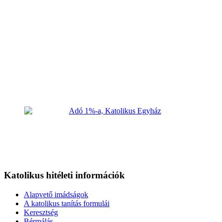
Katolikus hitéleti információk
Alapvető imádságok
A katolikus tanítás formulái
Keresztség
Bérmálás