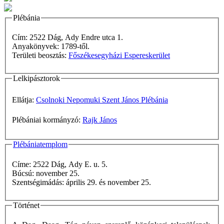
Plébánia
Cím: 2522 Dág, Ady Endre utca 1.
Anyakönyvek: 1789-től.
Területi beosztás:
Főszékesegyházi Espereskerület
Lelkipásztorok
Ellátja:
Csolnoki Nepomuki Szent János Plébánia
Plébániai kormányzó:
Rajk János
Plébániatemplom
Címe: 2522 Dág, Ady E. u. 5.
Búcsú: november 25.
Szentségimádás: április 29. és november 25.
Történet