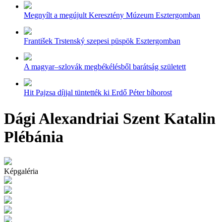
Megnyílt a megújult Keresztény Múzeum Esztergomban
František Trstenský szepesi püspök Esztergomban
A magyar–szlovák megbékélésből barátság született
Hit Pajzsa díjjal tüntették ki Erdő Péter bíborost
Dági Alexandriai Szent Katalin
Plébánia
Képgaléria