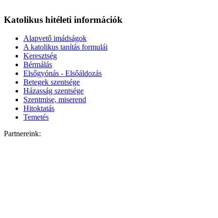
Katolikus hitéleti információk
Alapvető imádságok
A katolikus tanítás formulái
Keresztség
Bérmálás
Elsőgyónás - Elsőáldozás
Betegek szentsége
Házasság szentsége
Szentmise, miserend
Hitoktatás
Temetés
Partnereink: