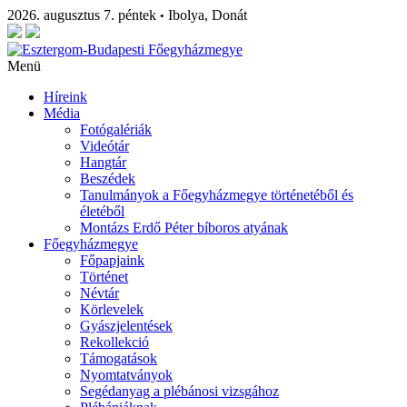
2026. augusztus 7. péntek
Ibolya, Donát
•
Menü
Híreink
Média
Fotógalériák
Videótár
Hangtár
Beszédek
Tanulmányok a Főegyházmegye történetéből és
életéből
Montázs Erdő Péter bíboros atyának
Főegyházmegye
Főpapjaink
Történet
Névtár
Körlevelek
Gyászjelentések
Rekollekció
Támogatások
Nyomtatványok
Segédanyag a plébánosi vizsgához