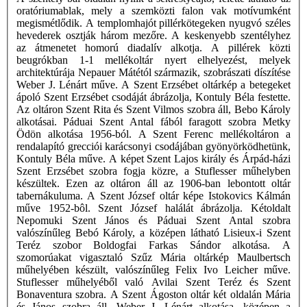
oratóriumablak, mely a szemközti falon vak motívumként
megismétlődik. A templomhajót pillérkötegeken nyugvó széles
hevederek osztják három mezőre. A keskenyebb szentélyhez
az átmenetet homorú diadalív alkotja. A pillérek közti
beugrókban 1-1 mellékoltár nyert elhelyezést, melyek
architektúrája Nepauer Mátétól származik, szobrászati díszítése
Weber J. Lénárt műve. A Szent Erzsébet oltárkép a betegeket
ápoló Szent Erzsébet csodáját ábrázolja, Kontuly Béla festette.
Az oltáron Szent Rita és Szent Vilmos szobra áll, Bebo Károly
alkotásai. Páduai Szent Antal fából faragott szobra Metky
Ödön alkotása 1956-ból. A Szent Ferenc mellékoltáron a
rendalapító grecciói karácsonyi csodájában gyönyörködhetünk,
Kontuly Béla műve. A képet Szent Lajos király és Árpád-házi
Szent Erzsébet szobra fogja közre, a Stuflesser műhelyben
készültek. Ezen az oltáron áll az 1906-ban lebontott oltár
tabernákuluma. A Szent József oltár képe Istokovics Kálmán
műve 1952-bôl. Szent József halálát ábrázolja. Kétoldalt
Nepomuki Szent János és Páduai Szent Antal szobra
valószínűleg Bebó Károly, a középen látható Lisieux-i Szent
Teréz szobor Boldogfai Farkas Sándor alkotása. A
szomorúakat vigasztaló Szűz Mária oltárkép Maulbertsch
műhelyében készült, valószínűleg Felix Ivo Leicher műve.
Stuflesser műhelyéből való Avilai Szent Teréz és Szent
Bonaventura szobra. A Szent Ágoston oltár két oldalán Mária
és János szobra áll, Weber J. Lénárt alkotása, középen a