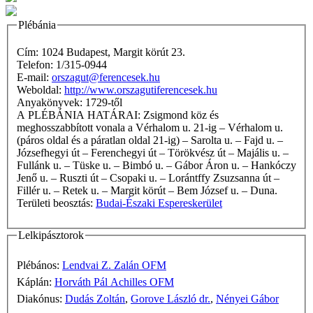
Plébánia
Cím: 1024 Budapest, Margit körút 23.
Telefon: 1/315-0944
E-mail:
orszagut@ferencesek.hu
Weboldal:
http://www.orszagutiferencesek.hu
Anyakönyvek: 1729-től
A PLÉBÁNIA HATÁRAI: Zsigmond köz és
meghosszabbított vonala a Vérhalom u. 21-ig – Vérhalom u.
(páros oldal és a páratlan oldal 21-ig) – Sarolta u. – Fajd u. –
Józsefhegyi út – Ferenchegyi út – Törökvész út – Majális u. –
Fullánk u. – Tüske u. – Bimbó u. – Gábor Áron u. – Hankóczy
Jenő u. – Ruszti út – Csopaki u. – Lorántffy Zsuzsanna út –
Fillér u. – Retek u. – Margit körút – Bem József u. – Duna.
Területi beosztás:
Budai-Északi Espereskerület
Lelkipásztorok
Plébános:
Lendvai Z. Zalán OFM
Káplán:
Horváth Pál Achilles OFM
Diakónus:
Dudás Zoltán
,
Gorove László dr.
,
Nényei Gábor