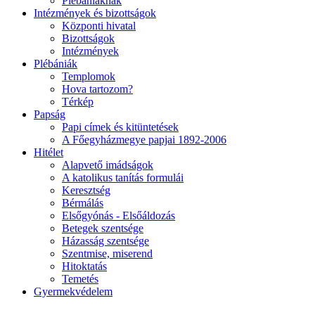
Plébániáknak
Intézmények és bizottságok
Központi hivatal
Bizottságok
Intézmények
Plébániák
Templomok
Hova tartozom?
Térkép
Papság
Papi címek és kitüntetések
A Főegyházmegye papjai 1892-2006
Hitélet
Alapvető imádságok
A katolikus tanítás formulái
Keresztség
Bérmálás
Elsőgyónás - Elsőáldozás
Betegek szentsége
Házasság szentsége
Szentmise, miserend
Hitoktatás
Temetés
Gyermekvédelem