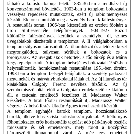
látható a kolostor kapuja felett. 1835-36-ban a rendházat új
konventszárnnyal bővítették. 1903-ban a templom boltozatain
veszélyes repedések mutatkoztak, ezért új rabic-mennyezet
készült. Ekkor semmisült meg a szentély barokk falfestménye.
A restaurálás során, 1906-ban kicserélték az eredeti főoltárt a
tiroli Stuflesser-féle felépítménnyel. 1904-1927 között
különféle falfestmények kerültek a szentélybe, új, színes
üvegablakok díszítették a templomot. A II. világháborúban a
templom súlyosan károsodott. A főhomlokzat és a tetőszerkezet
megrongálódott, súlyosan sérültek a boltozatok és a
toronysisak. Az üvegablakok betörtek, a főoltárkép és a Mária
kegykép elpusztult. A templom belsejét és boltozatait 1947-ben
helyreállították, homlokzatának restaurálása 1951-ben történt.
1993-ban a templom belsejét felújították: a szentély padozatát
megemelték és márványburkolattal látták el. Az új liturgikus tér
kialakítása Cságoly Ferenc nevéhez fűződik. Az új
szembemiséző oltár előtt a Golgotára emlékeztető sziklatömb
áll, a csúcsán emelkedő feszületet id. Madarassy Walter
készítette. A tiroli főoltár restaurálását ifj. Madarassy Walter
végezte. A belső festés Uladár Ágnes tervei szerint készült.
A templom egyhajós barokk templom, hozzácsatlakozó
barokk, illetve klasszicista kolostorszárnyakkal. A kéttornyos
fôhomlokzatot erős horizontális tagolást adó párkányok osztják
földszintre és két emeletsorra, mely fölött a középrész
háromszögű timpanonnal zárul. A még egy emelettel