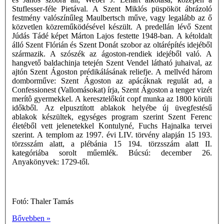
Stuflesser-féle Pietával. A Szent Miklós püspököt ábrázoló
festmény valószínűleg Maulbertsch műve, vagy legalább az ő
közvetlen közreműködésével készült. A predellán lévő Szent
Júdás Tádé képet Márton Lajos festette 1948-ban. A kétoldalt
álló Szent Flórián és Szent Donát szobor az oltárépítés idejéből
származik. A szószék az ágoston-rendiek idejéből való. A
hangvető baldachinja tetején Szent Vendel látható juhaival, az
ajtón Szent Ágoston prédikálásának reliefje. A mellvéd három
domborműve: Szent Ágoston az apácáknak regulát ad, a
Confessionest (Vallomásokat) írja, Szent Ágoston a tenger vizét
merítô gyermekkel. A keresztelőkút copf munka az 1800 körüli
időkből. Az elpusztított ablakok helyébe új üvegfestésű
ablakok készültek, egységes program szerint Szent Ferenc
életéből vett jelenetekkel Kontulyné, Fuchs Hajnalka tervei
szerint. A templom az 1997. évi LIV. törvény alapján 15 193.
törzsszám alatt, a plébánia 15 194. törzsszám alatt II.
kategóriába sorolt műemlék. Búcsú: december 26.
Anyakönyvek: 1729-től.
Fotó: Thaler Tamás
Bővebben »