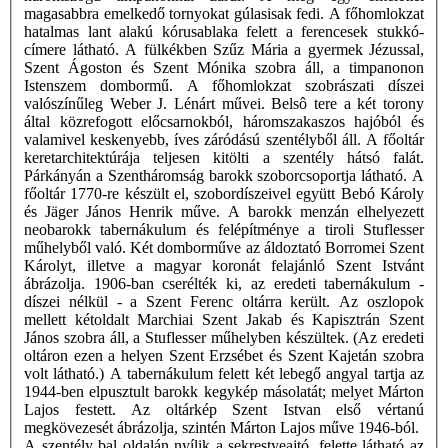
magasabbra emelkedő tornyokat gúlasisak fedi. A főhomlokzat
hatalmas lant alakú kórusablaka felett a ferencesek stukkó-
címere látható. A fülkékben Szűz Mária a gyermek Jézussal,
Szent Ágoston és Szent Mónika szobra áll, a timpanonon
Istenszem dombormű. A főhomlokzat szobrászati díszei
valószínűleg Weber J. Lénárt művei. Belsô tere a két torony
által közrefogott előcsarnokból, háromszakaszos hajóból és
valamivel keskenyebb, íves záródású szentélyből áll. A főoltár
keretarchitektúrája teljesen kitölti a szentély hátsó falát.
Párkányán a Szentháromság barokk szoborcsoportja látható. A
főoltár 1770-re készült el, szobordíszeivel együtt Bebó Károly
és Jäger János Henrik műve. A barokk menzán elhelyezett
neobarokk tabernákulum és felépítménye a tiroli Stuflesser
műhelyből való. Két domborműve az áldoztató Borromei Szent
Károlyt, illetve a magyar koronát felajánló Szent Istvánt
ábrázolja. 1906-ban cserélték ki, az eredeti tabernákulum -
díszei nélkül - a Szent Ferenc oltárra került. Az oszlopok
mellett kétoldalt Marchiai Szent Jakab és Kapisztrán Szent
János szobra áll, a Stuflesser műhelyben készültek. (Az eredeti
oltáron ezen a helyen Szent Erzsébet és Szent Kajetán szobra
volt látható.) A tabernákulum felett két lebegő angyal tartja az
1944-ben elpusztult barokk kegykép másolatát; melyet Márton
Lajos festett. Az oltárkép Szent Istvan első vértanú
megkövezesét ábrázolja, szintén Márton Lajos műve 1946-ból.
A szentély bal oldalán nyílik a sekrestyeajtó, felette látható az