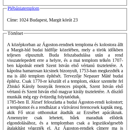
Plébániatemplom
Címe: 1024 Budapest, Margit körút 23
Történet
A középkorban az Ágoston-rendnek temploma és kolostora állt
a Margit-híd budai hídfője közelében, mely a török időkben
teljesen elpusztult. Buda felszabadulása után a rend
visszatelepedett erre a helyre, és a mai templom telkén 1707-
ben kápolnát emelt Szent lstván első vértanú tiszteletére. A
kápolna hamarosan kicsinek bizonyult, 1753-ban megkezdték a
ma is álló templom építését. Tervezője Nepauer Máté budai
építész. Csak 1770-re készült el a templom, ekkor szentelte fel
Zbiskó Károly bosnyák ferences püspök, Szent István első
vértanú és Szent István elsô magyar király tiszteletére. A díszítő
munkák még egy évtizedig folytatódtak.
1785-ben II. József feloszlatta a budai Ágoston-rendi kolostort;
a templomot és a rendházat a vízivárosi ferencesek kapták meg,
akik Fő utcai otthonukat átadták az Erzsébet apácáknak.
Amennyire csak lehetett, hűek maradtak elôdeik
elgondolásához, és a templomban csak a legszükségesebb
átalakítást végezték el. Az Ágoston-rendiek címere ma is