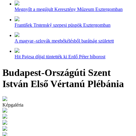
Megnyílt a megújult Keresztény Múzeum Esztergomban
František Trstenský szepesi püspök Esztergomban
A magyar–szlovák megbékélésből barátság született
Hit Pajzsa díjjal tüntették ki Erdő Péter bíborost
Budapest-Országúti Szent
István Első Vértanú Plébánia
Képgaléria