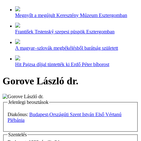
Megnyílt a megújult Keresztény Múzeum Esztergomban
František Trstenský szepesi püspök Esztergomban
A magyar–szlovák megbékélésből barátság született
Hit Pajzsa díjjal tüntették ki Erdő Péter bíborost
Gorove László dr.
Jelenlegi beosztások
Diakónus:
Budapest-Országúti Szent István Első Vértanú
Plébánia
Szentelés