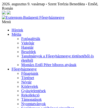
2026. augusztus 9. vasárnap
Szent Terézia Benedikta
Emőd,
•
•
Román
Menü
Híreink
Média
Fotógalériák
Videótár
Hangtár
Beszédek
Tanulmányok a Főegyházmegye történetéből és
életéből
Montázs Erdő Péter bíboros atyának
Főegyházmegye
Főpapjaink
Történet
Névtár
Körlevelek
Gyászjelentések
Rekollekció
Támogatások
Nyomtatványok