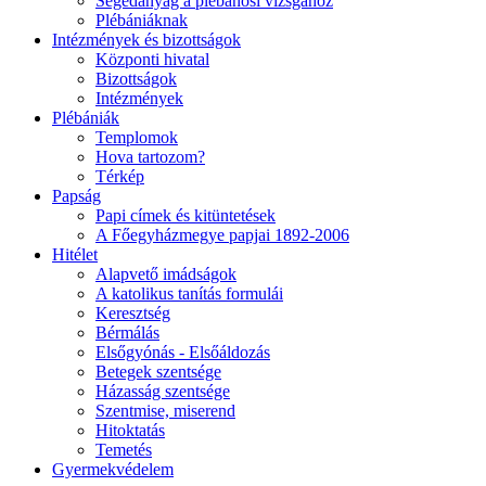
Segédanyag a plébánosi vizsgához
Plébániáknak
Intézmények és bizottságok
Központi hivatal
Bizottságok
Intézmények
Plébániák
Templomok
Hova tartozom?
Térkép
Papság
Papi címek és kitüntetések
A Főegyházmegye papjai 1892-2006
Hitélet
Alapvető imádságok
A katolikus tanítás formulái
Keresztség
Bérmálás
Elsőgyónás - Elsőáldozás
Betegek szentsége
Házasság szentsége
Szentmise, miserend
Hitoktatás
Temetés
Gyermekvédelem