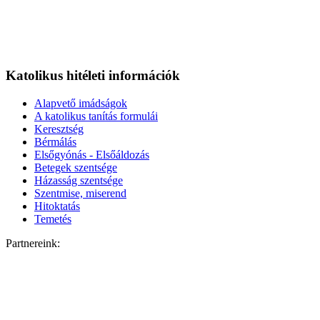
Katolikus hitéleti információk
Alapvető imádságok
A katolikus tanítás formulái
Keresztség
Bérmálás
Elsőgyónás - Elsőáldozás
Betegek szentsége
Házasság szentsége
Szentmise, miserend
Hitoktatás
Temetés
Partnereink: