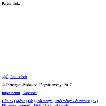
Partnereink:
© Esztergom-Budapesti Főegyházmegye 2017
Impresszum
|
Kapcsolat
Híreink
|
Média
|
Főegyházmegye
|
Intézmények és bizottságok
|
Plébániák
|
Papság
|
Hitélet
|
Gyermekvédelem