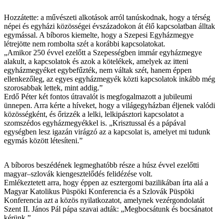
Hozzátette: a művészeti alkotások arról tanúskodnak, hogy a térség
népei és egyházi közösségei évszázadokon át élő kapcsolatban álltak
egymással. A bíboros kiemelte, hogy a Szepesi Egyházmegye
létrejötte nem rombolta szét a korábbi kapcsolatokat.
„Amikor 250 évvel ezelőtt a Szepességben immár egyházmegye
alakult, a kapcsolatok és azok a kötelékek, amelyek az itteni
egyházmegyéket egybefűzték, nem váltak szét, hanem éppen
ellenkezőleg, az egyes egyházmegyék közti kapcsolatok inkább még
szorosabbak lettek, mint addig.”
Erdő Péter két fontos útravalót is megfogalmazott a jubileumi
ünnepen. Arra kérte a híveket, hogy a világegyházban éljenek valódi
közösségként, és őrizzék a lelki, lelkipásztori kapcsolatot a
szomszédos egyházmegyékkel is. „Krisztussal és a pápával
egységben lesz igazán virágzó az a kapcsolat is, amelyet mi tudunk
egymás között létesíteni.”
A bíboros beszédének legmeghatóbb része a húsz évvel ezelőtti
magyar–szlovák kiengesztelődés felidézése volt.
Emlékeztetett arra, hogy éppen az esztergomi bazilikában írta alá a
Magyar Katolikus Püspöki Konferencia és a Szlovák Püspöki
Konferencia azt a közös nyilatkozatot, amelynek vezérgondolatát
Szent II. János Pál pápa szavai adták: „Megbocsátunk és bocsánatot
kérünk.”