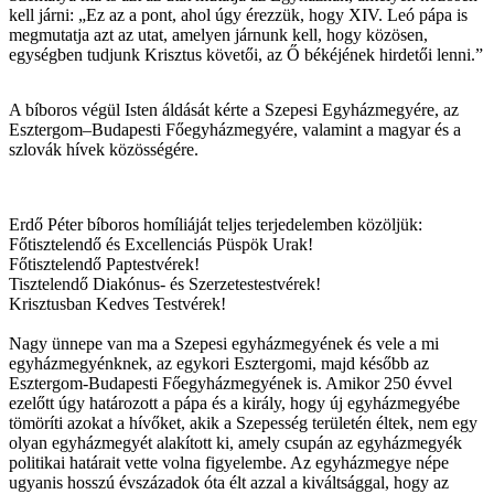
kell járni: „Ez az a pont, ahol úgy érezzük, hogy XIV. Leó pápa is
megmutatja azt az utat, amelyen járnunk kell, hogy közösen,
egységben tudjunk Krisztus követői, az Ő békéjének hirdetői lenni.”
A bíboros végül Isten áldását kérte a Szepesi Egyházmegyére, az
Esztergom–Budapesti Főegyházmegyére, valamint a magyar és a
szlovák hívek közösségére.
Erdő Péter bíboros homíliáját teljes terjedelemben közöljük:
Főtisztelendő és Excellenciás Püspök Urak!
Főtisztelendő Paptestvérek!
Tisztelendő Diakónus- és Szerzetestestvérek!
Krisztusban Kedves Testvérek!
Nagy ünnepe van ma a Szepesi egyházmegyének és vele a mi
egyházmegyénknek, az egykori Esztergomi, majd később az
Esztergom-Budapesti Főegyházmegyének is. Amikor 250 évvel
ezelőtt úgy határozott a pápa és a király, hogy új egyházmegyébe
tömöríti azokat a hívőket, akik a Szepesség területén éltek, nem egy
olyan egyházmegyét alakított ki, amely csupán az egyházmegyék
politikai határait vette volna figyelembe. Az egyházmegye népe
ugyanis hosszú évszázadok óta élt azzal a kiváltsággal, hogy az