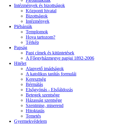
Plébániáknak
Intézmények és bizottságok
Központi hivatal
Bizottságok
Intézmények
Plébániák
Templomok
Hova tartozom?
Térkép
Papság
Papi címek és kitüntetések
A Főegyházmegye papjai 1892-2006
Hitélet
Alapvető imádságok
A katolikus tanítás formulái
Keresztség
Bérmálás
Elsőgyónás - Elsőáldozás
Betegek szentsége
Házasság szentsége
Szentmise, miserend
Hitoktatás
Temetés
Gyermekvédelem