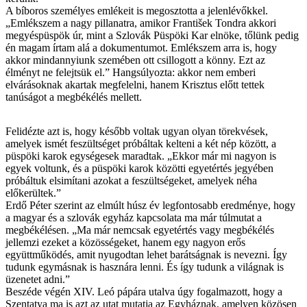
A bíboros személyes emlékeit is megosztotta a jelenlévőkkel.
„Emlékszem a nagy pillanatra, amikor František Tondra akkori
megyéspüspök úr, mint a Szlovák Püspöki Kar elnöke, tőlünk pedig
én magam írtam alá a dokumentumot. Emlékszem arra is, hogy
akkor mindannyiunk szemében ott csillogott a könny. Ezt az
élményt ne felejtsük el.” Hangsúlyozta: akkor nem emberi
elvárásoknak akartak megfelelni, hanem Krisztus előtt tettek
tanúságot a megbékélés mellett.
Felidézte azt is, hogy később voltak ugyan olyan törekvések,
amelyek ismét feszültséget próbáltak kelteni a két nép között, a
püspöki karok egységesek maradtak. „Ekkor már mi nagyon is
egyek voltunk, és a püspöki karok közötti egyetértés jegyében
próbáltuk elsimítani azokat a feszültségeket, amelyek néha
előkerültek.”
Erdő Péter szerint az elmúlt húsz év legfontosabb eredménye, hogy
a magyar és a szlovák egyház kapcsolata ma már túlmutat a
megbékélésen. „Ma már nemcsak egyetértés vagy megbékélés
jellemzi ezeket a közösségeket, hanem egy nagyon erős
együttműködés, amit nyugodtan lehet barátságnak is nevezni. Így
tudunk egymásnak is hasznára lenni. És így tudunk a világnak is
üzenetet adni.”
Beszéde végén XIV. Leó pápára utalva úgy fogalmazott, hogy a
Szentatya ma is azt az utat mutatja az Egyháznak, amelyen közösen