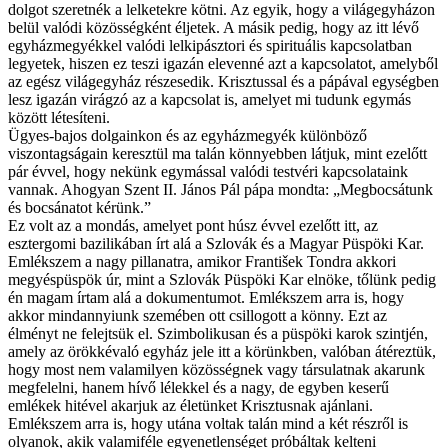
dolgot szeretnék a lelketekre kötni. Az egyik, hogy a világegyházon
belül valódi közösségként éljetek. A másik pedig, hogy az itt lévő
egyházmegyékkel valódi lelkipásztori és spirituális kapcsolatban
legyetek, hiszen ez teszi igazán elevenné azt a kapcsolatot, amelyből
az egész világegyház részesedik. Krisztussal és a pápával egységben
lesz igazán virágzó az a kapcsolat is, amelyet mi tudunk egymás
között létesíteni.
Ügyes-bajos dolgainkon és az egyházmegyék különböző
viszontagságain keresztül ma talán könnyebben látjuk, mint ezelőtt
pár évvel, hogy nekünk egymással valódi testvéri kapcsolataink
vannak. Ahogyan Szent II. János Pál pápa mondta: „Megbocsátunk
és bocsánatot kérünk.”
Ez volt az a mondás, amelyet pont húsz évvel ezelőtt itt, az
esztergomi bazilikában írt alá a Szlovák és a Magyar Püspöki Kar.
Emlékszem a nagy pillanatra, amikor František Tondra akkori
megyéspüspök úr, mint a Szlovák Püspöki Kar elnöke, tőlünk pedig
én magam írtam alá a dokumentumot. Emlékszem arra is, hogy
akkor mindannyiunk szemében ott csillogott a könny. Ezt az
élményt ne felejtsük el. Szimbolikusan és a püspöki karok szintjén,
amely az örökkévaló egyház jele itt a körünkben, valóban átéreztük,
hogy most nem valamilyen közösségnek vagy társulatnak akarunk
megfelelni, hanem hívő lélekkel és a nagy, de egyben keserű
emlékek hitével akarjuk az életünket Krisztusnak ajánlani.
Emlékszem arra is, hogy utána voltak talán mind a két részről is
olyanok, akik valamiféle egyenetlenséget próbáltak kelteni