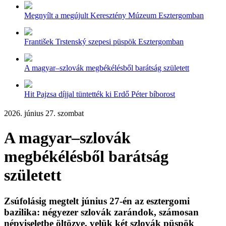
Megnyílt a megújult Keresztény Múzeum Esztergomban
František Trstenský szepesi püspök Esztergomban
A magyar–szlovák megbékélésből barátság született
Hit Pajzsa díjjal tüntették ki Erdő Péter bíborost
2026. június 27. szombat
A magyar–szlovák
megbékélésből barátság
született
Zsúfolásig megtelt június 27-én az esztergomi
bazilika: négyezer szlovák zarándok, számosan
népviseletbe öltözve, velük két szlovák püspök