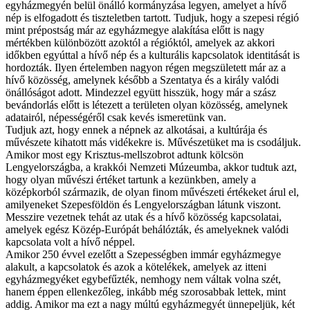
egyházmegyén belül önálló kormányzása legyen, amelyet a hívő
nép is elfogadott és tiszteletben tartott. Tudjuk, hogy a szepesi régió
mint prépostság már az egyházmegye alakítása előtt is nagy
mértékben különbözött azoktól a régióktól, amelyek az akkori
időkben egyúttal a hívő nép és a kulturális kapcsolatok identitását is
hordozták. Ilyen értelemben nagyon régen megszületett már az a
hívő közösség, amelynek később a Szentatya és a király valódi
önállóságot adott. Mindezzel együtt hisszük, hogy már a szász
bevándorlás előtt is létezett a területen olyan közösség, amelynek
adatairól, népességéről csak kevés ismeretünk van.
Tudjuk azt, hogy ennek a népnek az alkotásai, a kultúrája és
művészete kihatott más vidékekre is. Művészetüket ma is csodáljuk.
Amikor most egy Krisztus-mellszobrot adtunk kölcsön
Lengyelországba, a krakkói Nemzeti Múzeumba, akkor tudtuk azt,
hogy olyan művészi értéket tartunk a kezünkben, amely a
középkorból származik, de olyan finom művészeti értékeket árul el,
amilyeneket Szepesföldön és Lengyelországban látunk viszont.
Messzire vezetnek tehát az utak és a hívő közösség kapcsolatai,
amelyek egész Közép-Európát behálózták, és amelyeknek valódi
kapcsolata volt a hívő néppel.
Amikor 250 évvel ezelőtt a Szepességben immár egyházmegye
alakult, a kapcsolatok és azok a kötelékek, amelyek az itteni
egyházmegyéket egybefűzték, nemhogy nem váltak volna szét,
hanem éppen ellenkezőleg, inkább még szorosabbak lettek, mint
addig. Amikor ma ezt a nagy múltú egyházmegyét ünnepeljük, két