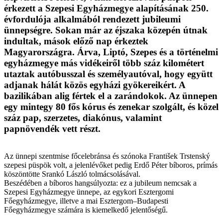
érkezett a Szepesi Egyházmegye alapításának 250.
évfordulója alkalmából rendezett jubileumi
ünnepségre. Sokan már az éjszaka közepén útnak
indultak, mások előző nap érkeztek
Magyarországra. Árva, Liptó, Szepes és a történelmi
egyházmegye más vidékeiről több száz kilométert
utaztak autóbusszal és személyautóval, hogy együtt
adjanak hálát közös egyházi gyökereikért. A
bazilikában alig fértek el a zarándokok. Az ünnepen
egy mintegy 80 fős kórus és zenekar szolgált, és közel
száz pap, szerzetes, diakónus, valamint
papnövendék vett részt.
Az ünnepi szentmise főcelebránsa és szónoka František Trstenský
szepesi püspök volt, a jelenlévőket pedig Erdő Péter bíboros, prímás
köszöntötte Srankó László tolmácsolásával.
Beszédében a bíboros hangsúlyozta: ez a jubileum nemcsak a
Szepesi Egyházmegye ünnepe, az egykori Esztergomi
Főegyházmegye, illetve a mai Esztergom–Budapesti
Főegyházmegye számára is kiemelkedő jelentőségű.