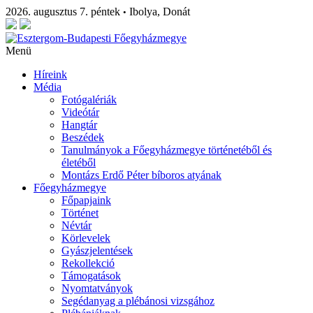
2026. augusztus 7. péntek
Ibolya, Donát
•
Menü
Híreink
Média
Fotógalériák
Videótár
Hangtár
Beszédek
Tanulmányok a Főegyházmegye történetéből és
életéből
Montázs Erdő Péter bíboros atyának
Főegyházmegye
Főpapjaink
Történet
Névtár
Körlevelek
Gyászjelentések
Rekollekció
Támogatások
Nyomtatványok
Segédanyag a plébánosi vizsgához