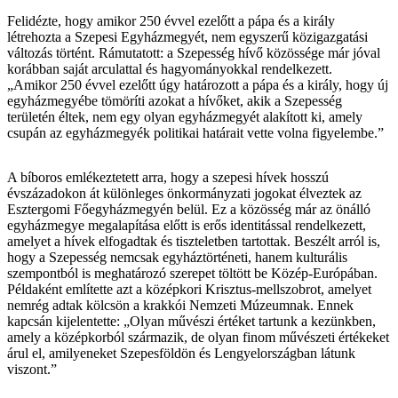
Felidézte, hogy amikor 250 évvel ezelőtt a pápa és a király
létrehozta a Szepesi Egyházmegyét, nem egyszerű közigazgatási
változás történt. Rámutatott: a Szepesség hívő közössége már jóval
korábban saját arculattal és hagyományokkal rendelkezett.
„Amikor 250 évvel ezelőtt úgy határozott a pápa és a király, hogy új
egyházmegyébe tömöríti azokat a hívőket, akik a Szepesség
területén éltek, nem egy olyan egyházmegyét alakított ki, amely
csupán az egyházmegyék politikai határait vette volna figyelembe.”
A bíboros emlékeztetett arra, hogy a szepesi hívek hosszú
évszázadokon át különleges önkormányzati jogokat élveztek az
Esztergomi Főegyházmegyén belül. Ez a közösség már az önálló
egyházmegye megalapítása előtt is erős identitással rendelkezett,
amelyet a hívek elfogadtak és tiszteletben tartottak. Beszélt arról is,
hogy a Szepesség nemcsak egyháztörténeti, hanem kulturális
szempontból is meghatározó szerepet töltött be Közép-Európában.
Példaként említette azt a középkori Krisztus-mellszobrot, amelyet
nemrég adtak kölcsön a krakkói Nemzeti Múzeumnak. Ennek
kapcsán kijelentette: „Olyan művészi értéket tartunk a kezünkben,
amely a középkorból származik, de olyan finom művészeti értékeket
árul el, amilyeneket Szepesföldön és Lengyelországban látunk
viszont.”