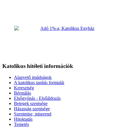
Katolikus hitéleti információk
Alapvető imádságok
A katolikus tanítás formulái
Keresztség
Bérmálás
Elsőgyónás - Elsőáldozás
Betegek szentsége
Házasság szentsége
Szentmise, miserend
Hitoktatás
Temetés