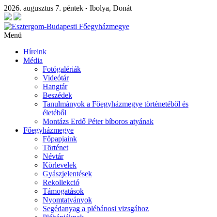
2026. augusztus 7. péntek
Ibolya, Donát
•
Menü
Híreink
Média
Fotógalériák
Videótár
Hangtár
Beszédek
Tanulmányok a Főegyházmegye történetéből és
életéből
Montázs Erdő Péter bíboros atyának
Főegyházmegye
Főpapjaink
Történet
Névtár
Körlevelek
Gyászjelentések
Rekollekció
Támogatások
Nyomtatványok
Segédanyag a plébánosi vizsgához