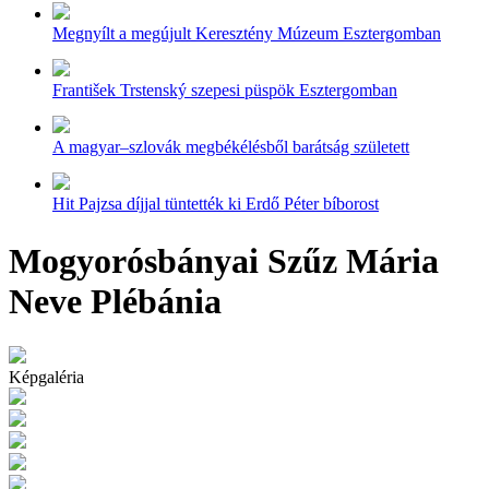
Megnyílt a megújult Keresztény Múzeum Esztergomban
František Trstenský szepesi püspök Esztergomban
A magyar–szlovák megbékélésből barátság született
Hit Pajzsa díjjal tüntették ki Erdő Péter bíborost
Mogyorósbányai Szűz Mária
Neve Plébánia
Képgaléria