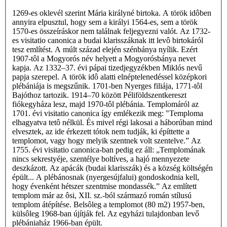
1269-es oklevél szerint Mária királyné birtoka. A török idôben
annyira elpusztul, hogy sem a királyi 1564-es, sem a török
1570-es összeíráskor nem találnak feljegyezni valót. Az 1732-
es visitatio canonica a budai klarisszáknak itt levô birtokáról
tesz említést. A múlt század elején szénbánya nyílik. Ezért
1907-tôl a Mogyorós név helyett a Mogyorósbánya nevet
kapja. Az 1332–37. évi pápai tizedjegyzékben Miklós nevű
papja szerepel. A török idô alatti elnéptelenedéssel középkori
plébániája is megszűnik. 1701-ben Nyerges filiája, 1771-tôl
Bajóthoz tartozik. 1914–70 között Péliföldszentkereszt
fiókegyháza lesz, majd 1970-tôl plébánia. Templomáról az
1701. évi visitatio canonica így emlékezik meg: "Temploma
elhagyatva tetô nélkül. És mivel régi lakosai a háborúban mind
elvesztek, az ide érkezett tótok nem tudják, ki építtette a
templomot, vagy hogy melyik szentnek volt szentelve.” Az
1755. évi visitatio canonica-ban pedig ez áll: „Templomának
nincs sekrestyéje, szentélye boltíves, a hajó mennyezete
deszkázott. Az apácák (budai klarisszák) és a község költségén
épült... A plébánosnak (nyergesújfalui) gondoskodnia kell,
hogy évenként hétszer szentmise mondassék.” Az említett
templom már az ôsi, XII. sz.-ból származó román stílusú
templom átépítése. Belsôleg a templomot (80 m2) 1957-ben,
külsôleg 1968-ban újítják fel. Az egyházi tulajdonban levő
plébániaház 1966-ban épült.