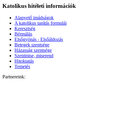
Katolikus hitéleti információk
Alapvető imádságok
A katolikus tanítás formulái
Keresztség
Bérmálás
Elsőgyónás - Elsőáldozás
Betegek szentsége
Házasság szentsége
Szentmise, miserend
Hitoktatás
Temetés
Partnereink: