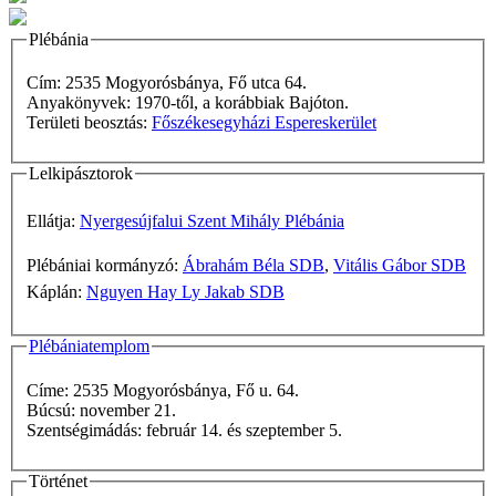
Plébánia
Cím: 2535 Mogyorósbánya, Fő utca 64.
Anyakönyvek: 1970-től, a korábbiak Bajóton.
Területi beosztás:
Főszékesegyházi Espereskerület
Lelkipásztorok
Ellátja:
Nyergesújfalui Szent Mihály Plébánia
Plébániai kormányzó:
Ábrahám Béla SDB
,
Vitális Gábor SDB
Káplán:
Nguyen Hay Ly Jakab SDB
Plébániatemplom
Címe: 2535 Mogyorósbánya, Fő u. 64.
Búcsú: november 21.
Szentségimádás: február 14. és szeptember 5.
Történet