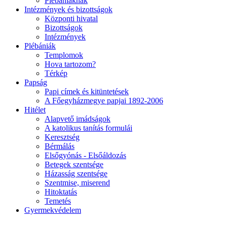
Plébániáknak
Intézmények és bizottságok
Központi hivatal
Bizottságok
Intézmények
Plébániák
Templomok
Hova tartozom?
Térkép
Papság
Papi címek és kitüntetések
A Főegyházmegye papjai 1892-2006
Hitélet
Alapvető imádságok
A katolikus tanítás formulái
Keresztség
Bérmálás
Elsőgyónás - Elsőáldozás
Betegek szentsége
Házasság szentsége
Szentmise, miserend
Hitoktatás
Temetés
Gyermekvédelem