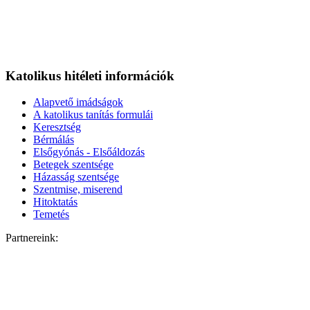
Katolikus hitéleti információk
Alapvető imádságok
A katolikus tanítás formulái
Keresztség
Bérmálás
Elsőgyónás - Elsőáldozás
Betegek szentsége
Házasság szentsége
Szentmise, miserend
Hitoktatás
Temetés
Partnereink: