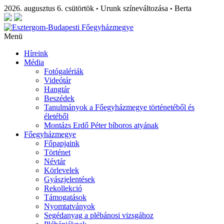
2026. augusztus 6. csütörtök
Urunk színeváltozása
Berta
•
•
Menü
Híreink
Média
Fotógalériák
Videótár
Hangtár
Beszédek
Tanulmányok a Főegyházmegye történetéből és
életéből
Montázs Erdő Péter bíboros atyának
Főegyházmegye
Főpapjaink
Történet
Névtár
Körlevelek
Gyászjelentések
Rekollekció
Támogatások
Nyomtatványok
Segédanyag a plébánosi vizsgához