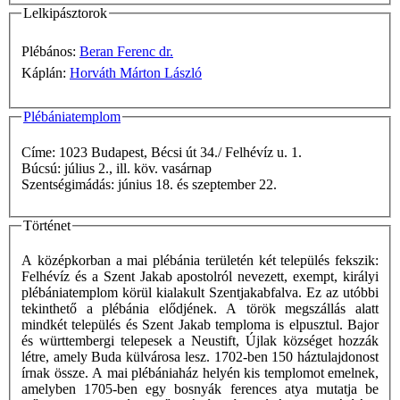
Lelkipásztorok
Plébános:
Beran Ferenc dr.
Káplán:
Horváth Márton László
Plébániatemplom
Címe: 1023 Budapest, Bécsi út 34./ Felhévíz u. 1.
Búcsú: július 2., ill. köv. vasárnap
Szentségimádás: június 18. és szeptember 22.
Történet
A középkorban a mai plébánia területén két település fekszik:
Felhévíz és a Szent Jakab apostolról nevezett, exempt, királyi
plébániatemplom körül kialakult Szentjakabfalva. Ez az utóbbi
tekinthető a plébánia elődjének. A török megszállás alatt
mindkét település és Szent Jakab temploma is elpusztul. Bajor
és württembergi telepesek a Neustift, Újlak községet hozzák
létre, amely Buda külvárosa lesz. 1702-ben 150 háztulajdonost
írnak össze. A mai plébániaház helyén kis templomot emelnek,
amelyben 1705-ben egy bosnyák ferences atya mutatja be