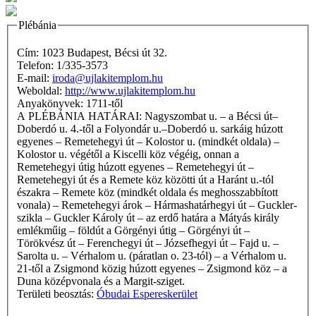
Plébánia
Cím: 1023 Budapest, Bécsi út 32.
Telefon: 1/335-3573
E-mail:
iroda@ujlakitemplom.hu
Weboldal:
http://www.ujlakitemplom.hu
Anyakönyvek: 1711-től
A PLÉBÁNIA HATÁRAI: Nagyszombat u. – a Bécsi út–
Doberdó u. 4.-től a Folyondár u.–Doberdó u. sarkáig húzott
egyenes – Remetehegyi út – Kolostor u. (mindkét oldala) –
Kolostor u. végétől a Kiscelli köz végéig, onnan a
Remetehegyi útig húzott egyenes – Remetehegyi út –
Remetehegyi út és a Remete köz közötti út a Haránt u.-tól
északra – Remete köz (mindkét oldala és meghosszabbított
vonala) – Remetehegyi árok – Hármashatárhegyi út – Guckler-
szikla – Guckler Károly út – az erdő határa a Mátyás király
emlékműig – földút a Görgényi útig – Görgényi út –
Törökvész út – Ferenchegyi út – Józsefhegyi út – Fajd u. –
Sarolta u. – Vérhalom u. (páratlan o. 23-tól) – a Vérhalom u.
21-től a Zsigmond közig húzott egyenes – Zsigmond köz – a
Duna középvonala és a Margit-sziget.
Területi beosztás:
Óbudai Espereskerület