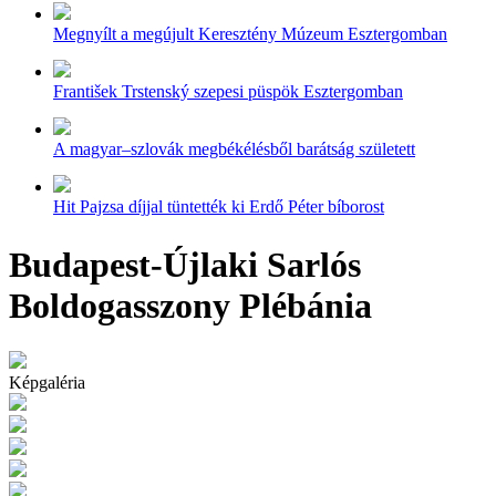
Megnyílt a megújult Keresztény Múzeum Esztergomban
František Trstenský szepesi püspök Esztergomban
A magyar–szlovák megbékélésből barátság született
Hit Pajzsa díjjal tüntették ki Erdő Péter bíborost
Budapest-Újlaki Sarlós
Boldogasszony Plébánia
Képgaléria