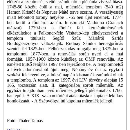
először a szentmisét, s ettől számítható a plébánia visszaállítása.
1745-50 között épül a mai, műemlék templom (540 m2)
Hamon Kristóf és Nepauer Máté terve szerint. A veszélyesség
miatt lebontott torony helyébe 1765-ben újat emelnek. 1774-
ben kerül a főoltárra az ún. Innsbrucki Madonna (Cranach
utánzat). 1779-ben a főoltár fali keretépítményének
elkészültekor a Falkoner-féle Visitatio-kép elhelyezésével a
templom titulusát Segítő Szűz Máriáról Sarlós
Boldogasszonyra változtatják. Rudnay Sándor hercegprímás
szenteli fel 1825-ben. Felhőszakadás rongálja meg 1875-ben a
templomot. 1877-ben, a renoválás során nyeri el a mai
formáját. 1957-1960 között külsőleg az OMF renoválja. Az
ismételt külső felújítás 1997-ben fejeződött be. A templombelső
a hívek adományából újult meg. Néhány év óta az egykori
szokást felelevenítve, a búcsú napján kismamák zarándokolnak
a templomba. A templom az 1997. évi LIV. törvény alapján 15
165. törzsszám alatt, II. kategóriába sorolt műemlék. Az
egyházi tulajdonban levő műemlék jellegű plébániaház 1766-
ban épült. A XIX. sz.-ban történt átalakításkor kapta eklektikus
homlokzatát. - A Szépvölgyi úti kápolna műemlék jellegű.
Fotó: Thaler Tamás