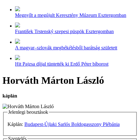
Megnyílt a megújult Keresztény Múzeum Esztergomban
František Trstenský szepesi püspök Esztergomban
A magyar–szlovák megbékélésből barátság született
Hit Pajzsa díjjal tüntették ki Erdő Péter bíborost
Horváth Márton László
káplán
Jelenlegi beosztások
Káplán:
Budapest-Újlaki Sarlós Boldogasszony Plébánia
Szentelés