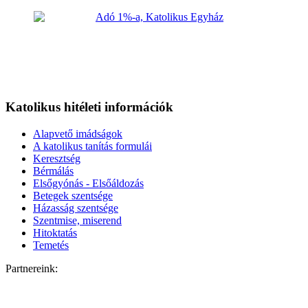
Katolikus hitéleti információk
Alapvető imádságok
A katolikus tanítás formulái
Keresztség
Bérmálás
Elsőgyónás - Elsőáldozás
Betegek szentsége
Házasság szentsége
Szentmise, miserend
Hitoktatás
Temetés
Partnereink: