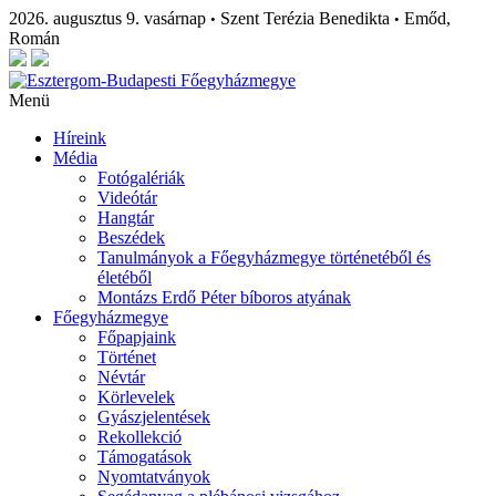
2026. augusztus 9. vasárnap
Szent Terézia Benedikta
Emőd,
•
•
Román
Menü
Híreink
Média
Fotógalériák
Videótár
Hangtár
Beszédek
Tanulmányok a Főegyházmegye történetéből és
életéből
Montázs Erdő Péter bíboros atyának
Főegyházmegye
Főpapjaink
Történet
Névtár
Körlevelek
Gyászjelentések
Rekollekció
Támogatások
Nyomtatványok