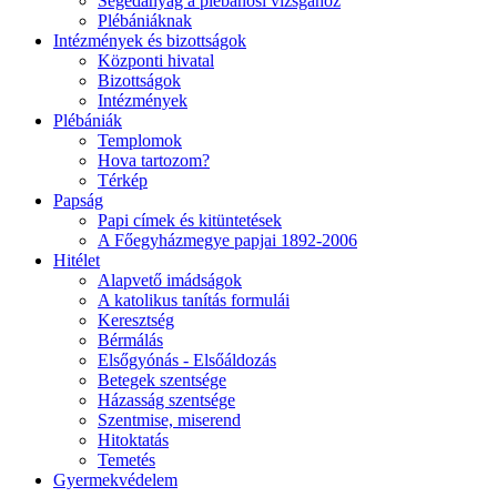
Segédanyag a plébánosi vizsgához
Plébániáknak
Intézmények és bizottságok
Központi hivatal
Bizottságok
Intézmények
Plébániák
Templomok
Hova tartozom?
Térkép
Papság
Papi címek és kitüntetések
A Főegyházmegye papjai 1892-2006
Hitélet
Alapvető imádságok
A katolikus tanítás formulái
Keresztség
Bérmálás
Elsőgyónás - Elsőáldozás
Betegek szentsége
Házasság szentsége
Szentmise, miserend
Hitoktatás
Temetés
Gyermekvédelem