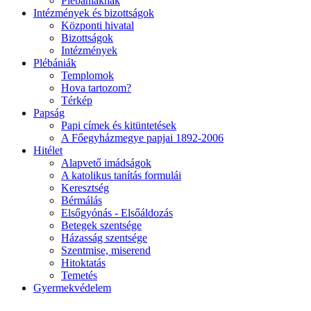
Plébániáknak
Intézmények és bizottságok
Központi hivatal
Bizottságok
Intézmények
Plébániák
Templomok
Hova tartozom?
Térkép
Papság
Papi címek és kitüntetések
A Főegyházmegye papjai 1892-2006
Hitélet
Alapvető imádságok
A katolikus tanítás formulái
Keresztség
Bérmálás
Elsőgyónás - Elsőáldozás
Betegek szentsége
Házasság szentsége
Szentmise, miserend
Hitoktatás
Temetés
Gyermekvédelem