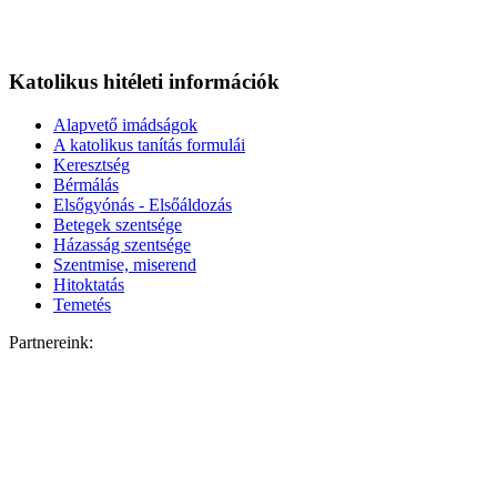
Katolikus hitéleti információk
Alapvető imádságok
A katolikus tanítás formulái
Keresztség
Bérmálás
Elsőgyónás - Elsőáldozás
Betegek szentsége
Házasság szentsége
Szentmise, miserend
Hitoktatás
Temetés
Partnereink: