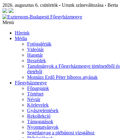
2026. augusztus 6. csütörtök
Urunk színeváltozása
Berta
•
•
Menü
Híreink
Média
Fotógalériák
Videótár
Hangtár
Beszédek
Tanulmányok a Főegyházmegye történetéből és
életéből
Montázs Erdő Péter bíboros atyának
Főegyházmegye
Főpapjaink
Történet
Névtár
Körlevelek
Gyászjelentések
Rekollekció
Támogatások
Nyomtatványok
Segédanyag a plébánosi vizsgához