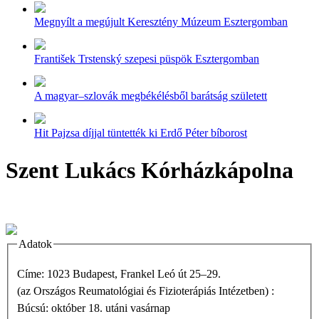
Megnyílt a megújult Keresztény Múzeum Esztergomban
František Trstenský szepesi püspök Esztergomban
A magyar–szlovák megbékélésből barátság született
Hit Pajzsa díjjal tüntették ki Erdő Péter bíborost
Szent Lukács Kórházkápolna
Adatok
Címe: 1023 Budapest, Frankel Leó út 25–29.
(az Országos Reumatológiai és Fizioterápiás Intézetben) :
Búcsú: október 18. utáni vasárnap