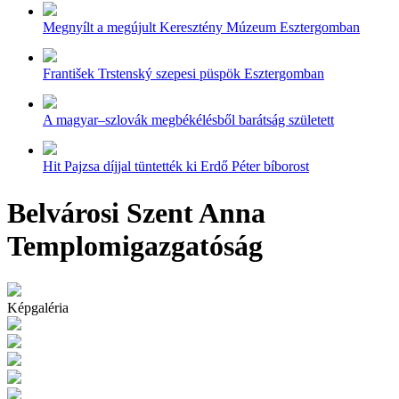
Megnyílt a megújult Keresztény Múzeum Esztergomban
František Trstenský szepesi püspök Esztergomban
A magyar–szlovák megbékélésből barátság született
Hit Pajzsa díjjal tüntették ki Erdő Péter bíborost
Belvárosi Szent Anna
Templomigazgatóság
Képgaléria