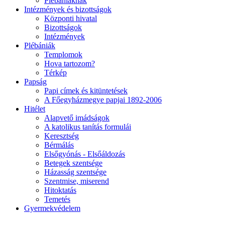
Plébániáknak
Intézmények és bizottságok
Központi hivatal
Bizottságok
Intézmények
Plébániák
Templomok
Hova tartozom?
Térkép
Papság
Papi címek és kitüntetések
A Főegyházmegye papjai 1892-2006
Hitélet
Alapvető imádságok
A katolikus tanítás formulái
Keresztség
Bérmálás
Elsőgyónás - Elsőáldozás
Betegek szentsége
Házasság szentsége
Szentmise, miserend
Hitoktatás
Temetés
Gyermekvédelem