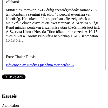
válthatók.
Minden csütörtökön, 9-17 óráig szentségimádást tartanak. A
templomban a szentmi-sék előtt 45 perccel gyónásra van
lehetőség. Hetenként több csoportban „Beszélgetések a
hitünkről” címen összejöveteleket tartanak. A Szervita Világi
Rend minden pénteken a szentmise után közös imádságot tart.
A Szervita Kórust Noseda Tibor főkántor úr vezeti. A 10-15
éves fiúkat a Torony klub várja hétköznap 15-18, szombaton
10-13 óráig.
Fotó: Thaler Tamás
Bővebben az illetékes plébánia történeténél »
Keresés
Az oldalon