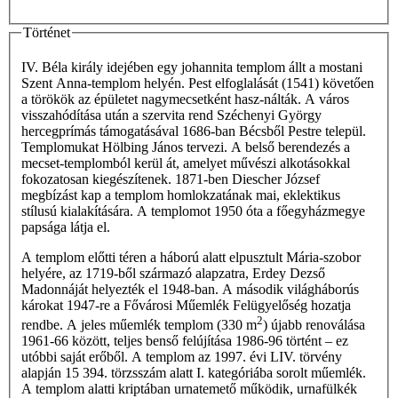
Történet
IV. Béla király idejében egy johannita templom állt a mostani
Szent Anna-templom helyén. Pest elfoglalását (1541) követően
a törökök az épületet nagymecsetként hasz-nálták. A város
visszahódítása után a szervita rend Széchenyi György
hercegprímás támogatásával 1686-ban Bécsből Pestre települ.
Templomukat Hölbing János tervezi. A belső berendezés a
mecset-templomból kerül át, amelyet művészi alkotásokkal
fokozatosan kiegészítenek. 1871-ben Diescher József
megbízást kap a templom homlokzatának mai, eklektikus
stílusú kialakítására. A templomot 1950 óta a főegyházmegye
papsága látja el.
A templom előtti téren a háború alatt elpusztult Mária-szobor
helyére, az 1719-ből származó alapzatra, Erdey Dezső
Madonnáját helyezték el 1948-ban. A második világháborús
károkat 1947-re a Fővárosi Műemlék Felügyelőség hozatja
2
rendbe. A jeles műemlék templom (330 m
) újabb renoválása
1961-66 között, teljes benső felújítása 1986-96 történt – ez
utóbbi saját erőből. A templom az 1997. évi LIV. törvény
alapján 15 394. törzsszám alatt I. kategóriába sorolt műemlék.
A templom alatti kriptában urnatemető működik, urnafülkék