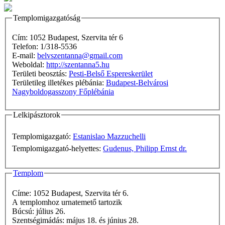
Templomigazgatóság
Cím: 1052 Budapest, Szervita tér 6
Telefon: 1/318-5536
E-mail:
belvszentanna@gmail.com
Weboldal:
http://szentanna5.hu
Területi beosztás:
Pesti-Belső Espereskerület
Területileg illetékes plébánia:
Budapest-Belvárosi
Nagyboldogasszony Főplébánia
Lelkipásztorok
Templomigazgató:
Estanislao Mazzuchelli
Templomigazgató-helyettes:
Gudenus, Philipp Ernst dr.
Templom
Címe: 1052 Budapest, Szervita tér 6.
A templomhoz urnatemető tartozik
Búcsú: július 26.
Szentségimádás: május 18. és június 28.