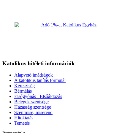
Katolikus hitéleti információk
Alapvető imádságok
A katolikus tanítás formulái
Keresztség
Bérmálás
Elsőgyónás - Elsőáldozás
Betegek szentsége
Házasság szentsége
Szentmise, miserend
Hitoktatás
Temetés