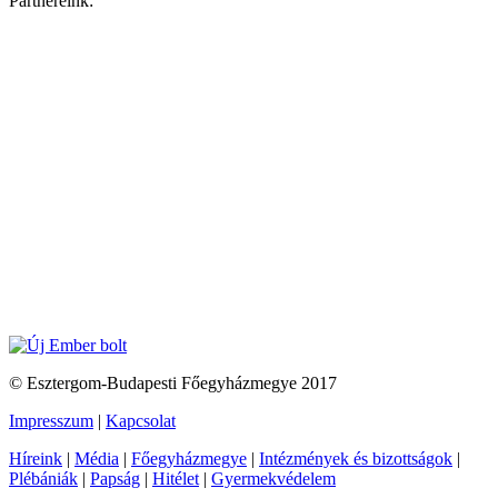
Partnereink:
© Esztergom-Budapesti Főegyházmegye 2017
Impresszum
|
Kapcsolat
Híreink
|
Média
|
Főegyházmegye
|
Intézmények és bizottságok
|
Plébániák
|
Papság
|
Hitélet
|
Gyermekvédelem