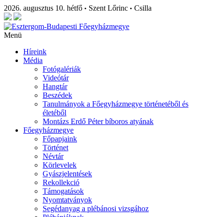
2026. augusztus 10. hétfő
Szent Lőrinc
Csilla
•
•
Menü
Híreink
Média
Fotógalériák
Videótár
Hangtár
Beszédek
Tanulmányok a Főegyházmegye történetéből és
életéből
Montázs Erdő Péter bíboros atyának
Főegyházmegye
Főpapjaink
Történet
Névtár
Körlevelek
Gyászjelentések
Rekollekció
Támogatások
Nyomtatványok
Segédanyag a plébánosi vizsgához