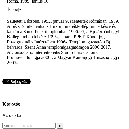
Róma, 1989. június 16.
Életrajz
Született Bécsben, 1952. január 9, szentelték Rómában, 1989.
A bécsi Studentenhaus Birkbrunn diákkollégium lelkésze és
káplán a Sankt Peter templomban 1990-95, a Bp.-Orbánhegyi
Kollégiumban lelkész 1995-, tanár a PPKE Kánonjogi
Posztgraduális Intézetében 1996-. Templomigazgató a Bp.
belváros- Szent Anna templomigazgatóságon 2006-2017.
A Consociatio Internationalis Studio Iuris Canonici
Promovendo tagja 2000-, a Magyar Kánonjogi Társaság tagja
2005-.
Keresés
Az oldalon