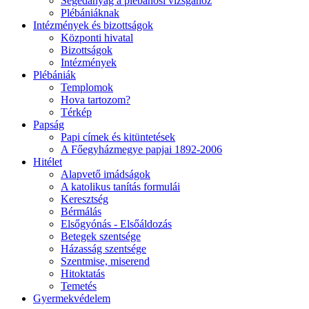
Segédanyag a plébánosi vizsgához
Plébániáknak
Intézmények és bizottságok
Központi hivatal
Bizottságok
Intézmények
Plébániák
Templomok
Hova tartozom?
Térkép
Papság
Papi címek és kitüntetések
A Főegyházmegye papjai 1892-2006
Hitélet
Alapvető imádságok
A katolikus tanítás formulái
Keresztség
Bérmálás
Elsőgyónás - Elsőáldozás
Betegek szentsége
Házasság szentsége
Szentmise, miserend
Hitoktatás
Temetés
Gyermekvédelem