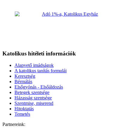
Katolikus hitéleti információk
Alapvető imádságok
A katolikus tanítás formulái
Keresztség
Bérmálás
Elsőgyónás - Elsőáldozás
Betegek szentsége
Házasság szentsége
Szentmise, miserend
Hitoktatás
Temetés
Partnereink: