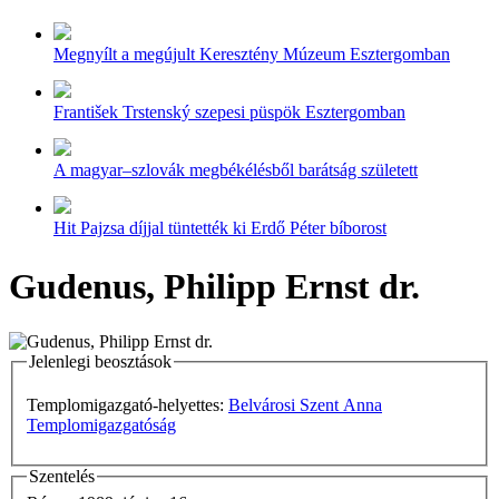
Megnyílt a megújult Keresztény Múzeum Esztergomban
František Trstenský szepesi püspök Esztergomban
A magyar–szlovák megbékélésből barátság született
Hit Pajzsa díjjal tüntették ki Erdő Péter bíborost
Gudenus, Philipp Ernst dr.
Jelenlegi beosztások
Templomigazgató-helyettes:
Belvárosi Szent Anna
Templomigazgatóság
Szentelés