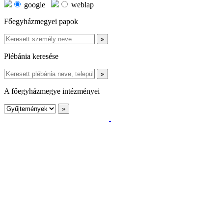
google
weblap
Főegyházmegyei papok
Plébánia keresése
A főegyházmegye intézményei