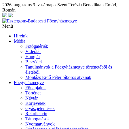
2026. augusztus 9. vasárnap
Szent Terézia Benedikta
Emőd,
•
•
Román
Menü
Híreink
Média
Fotógalériák
Videótár
Hangtár
Beszédek
Tanulmányok a Főegyházmegye történetéből és
életéből
Montázs Erdő Péter bíboros atyának
Főegyházmegye
Főpapjaink
Történet
Névtár
Körlevelek
Gyászjelentések
Rekollekció
Támogatások
Nyomtatványok