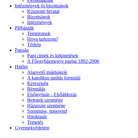
Plébániáknak
Intézmények és bizottságok
Központi hivatal
Bizottságok
Intézmények
Plébániák
Templomok
Hova tartozom?
Térkép
Papság
Papi címek és kitüntetések
A Főegyházmegye papjai 1892-2006
Hitélet
Alapvető imádságok
A katolikus tanítás formulái
Keresztség
Bérmálás
Elsőgyónás - Elsőáldozás
Betegek szentsége
Házasság szentsége
Szentmise, miserend
Hitoktatás
Temetés
Gyermekvédelem