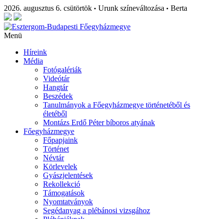
2026. augusztus 6. csütörtök
Urunk színeváltozása
Berta
•
•
Menü
Híreink
Média
Fotógalériák
Videótár
Hangtár
Beszédek
Tanulmányok a Főegyházmegye történetéből és
életéből
Montázs Erdő Péter bíboros atyának
Főegyházmegye
Főpapjaink
Történet
Névtár
Körlevelek
Gyászjelentések
Rekollekció
Támogatások
Nyomtatványok
Segédanyag a plébánosi vizsgához