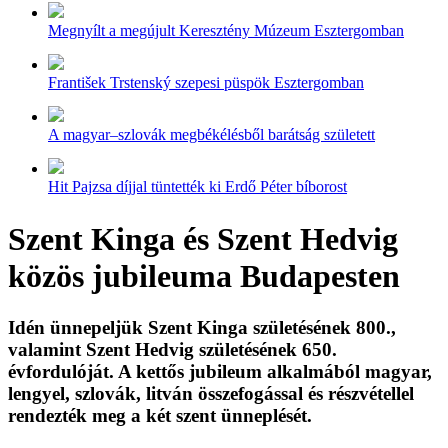
Megnyílt a megújult Keresztény Múzeum Esztergomban
František Trstenský szepesi püspök Esztergomban
A magyar–szlovák megbékélésből barátság született
Hit Pajzsa díjjal tüntették ki Erdő Péter bíborost
Szent Kinga és Szent Hedvig
közös jubileuma Budapesten
Idén ünnepeljük Szent Kinga születésének 800.,
valamint Szent Hedvig születésének 650.
évfordulóját. A kettős jubileum alkalmából magyar,
lengyel, szlovák, litván összefogással és részvétellel
rendezték meg a két szent ünneplését.