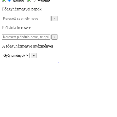
google
weblap
Főegyházmegyei papok
Plébánia keresése
A főegyházmegye intézményei