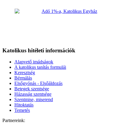
Katolikus hitéleti információk
Alapvető imádságok
A katolikus tanítás formulái
Keresztség
Bérmálás
Elsőgyónás - Elsőáldozás
Betegek szentsége
Házasság szentsége
Szentmise, miserend
Hitoktatás
Temetés
Partnereink: