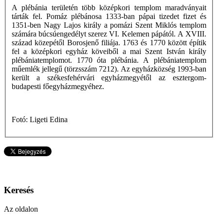
A plébánia területén több középkori templom maradványait
tárták fel. Pomáz plébánosa 1333-ban pápai tizedet fizet és
1351-ben Nagy Lajos király a pomázi Szent Miklós templom
számára búcsúengedélyt szerez VI. Kelemen pápától. A XVIII.
század közepétől Borosjenő filiája. 1763 és 1770 között építik
fel a középkori egyház köveiből a mai Szent István király
plébániatemplomot. 1770 óta plébánia. A plébániatemplom
műemlék jellegű (törzsszám 7212). Az egyházközség 1993-ban
került a székesfehérvári egyházmegyétől az esztergom-
budapesti főegyházmegyéhez.
Fotó: Ligeti Edina
Keresés
Az oldalon