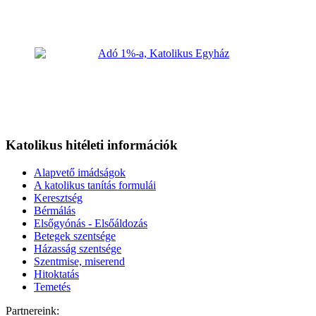
Katolikus hitéleti információk
Alapvető imádságok
A katolikus tanítás formulái
Keresztség
Bérmálás
Elsőgyónás - Elsőáldozás
Betegek szentsége
Házasság szentsége
Szentmise, miserend
Hitoktatás
Temetés
Partnereink: