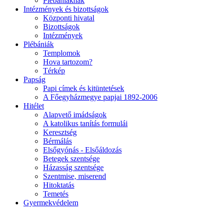
Plébániáknak
Intézmények és bizottságok
Központi hivatal
Bizottságok
Intézmények
Plébániák
Templomok
Hova tartozom?
Térkép
Papság
Papi címek és kitüntetések
A Főegyházmegye papjai 1892-2006
Hitélet
Alapvető imádságok
A katolikus tanítás formulái
Keresztség
Bérmálás
Elsőgyónás - Elsőáldozás
Betegek szentsége
Házasság szentsége
Szentmise, miserend
Hitoktatás
Temetés
Gyermekvédelem