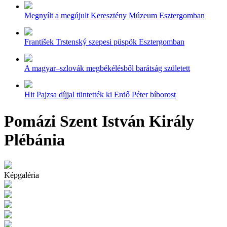
Megnyílt a megújult Keresztény Múzeum Esztergomban
František Trstenský szepesi püspök Esztergomban
A magyar–szlovák megbékélésből barátság született
Hit Pajzsa díjjal tüntették ki Erdő Péter bíborost
Pomázi Szent István Király
Plébánia
Képgaléria