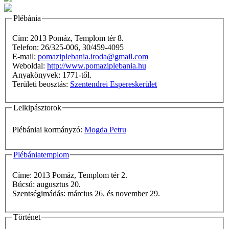
Plébánia
Cím: 2013 Pomáz, Templom tér 8.
Telefon: 26/325-006, 30/459-4095
E-mail:
pomaziplebania.iroda@gmail.com
Weboldal:
http://www.pomaziplebania.hu
Anyakönyvek: 1771-től.
Területi beosztás:
Szentendrei Espereskerület
Lelkipásztorok
Plébániai kormányzó:
Mogda Petru
Plébániatemplom
Címe: 2013 Pomáz, Templom tér 2.
Búcsú: augusztus 20.
Szentségimádás: március 26. és november 29.
Történet