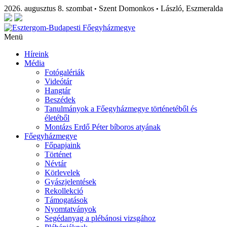
2026. augusztus 8. szombat
Szent Domonkos
László, Eszmeralda
•
•
Menü
Híreink
Média
Fotógalériák
Videótár
Hangtár
Beszédek
Tanulmányok a Főegyházmegye történetéből és
életéből
Montázs Erdő Péter bíboros atyának
Főegyházmegye
Főpapjaink
Történet
Névtár
Körlevelek
Gyászjelentések
Rekollekció
Támogatások
Nyomtatványok
Segédanyag a plébánosi vizsgához