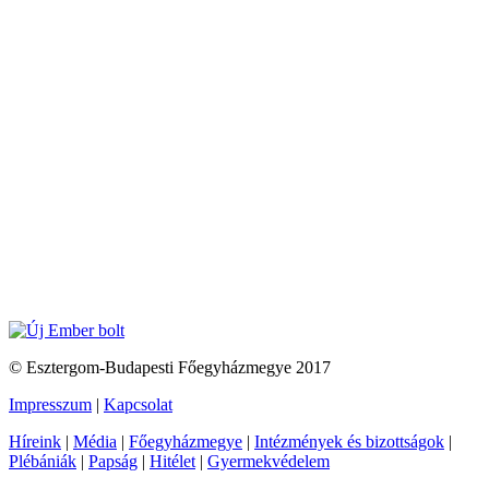
© Esztergom-Budapesti Főegyházmegye 2017
Impresszum
|
Kapcsolat
Híreink
|
Média
|
Főegyházmegye
|
Intézmények és bizottságok
|
Plébániák
|
Papság
|
Hitélet
|
Gyermekvédelem