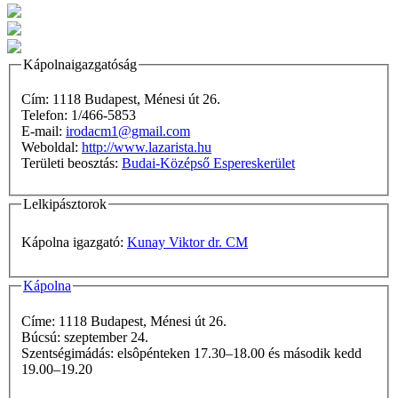
Kápolnaigazgatóság
Cím: 1118 Budapest, Ménesi út 26.
Telefon: 1/466-5853
E-mail:
irodacm1@gmail.com
Weboldal:
http://www.lazarista.hu
Területi beosztás:
Budai-Középső Espereskerület
Lelkipásztorok
Kápolna igazgató:
Kunay Viktor dr. CM
Kápolna
Címe: 1118 Budapest, Ménesi út 26.
Búcsú: szeptember 24.
Szentségimádás: elsôpénteken 17.30–18.00 és második kedd
19.00–19.20