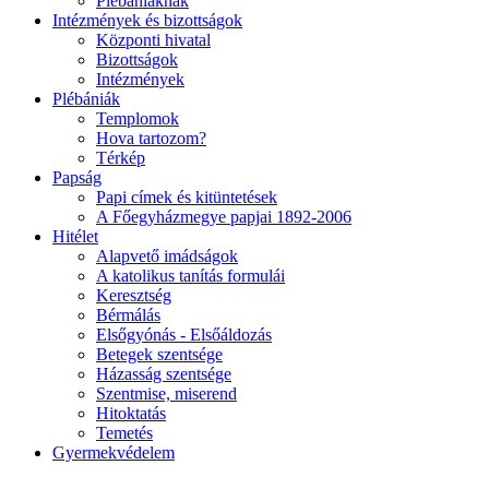
Plébániáknak
Intézmények és bizottságok
Központi hivatal
Bizottságok
Intézmények
Plébániák
Templomok
Hova tartozom?
Térkép
Papság
Papi címek és kitüntetések
A Főegyházmegye papjai 1892-2006
Hitélet
Alapvető imádságok
A katolikus tanítás formulái
Keresztség
Bérmálás
Elsőgyónás - Elsőáldozás
Betegek szentsége
Házasság szentsége
Szentmise, miserend
Hitoktatás
Temetés
Gyermekvédelem