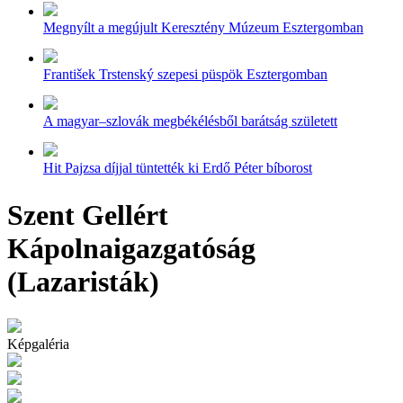
Megnyílt a megújult Keresztény Múzeum Esztergomban
František Trstenský szepesi püspök Esztergomban
A magyar–szlovák megbékélésből barátság született
Hit Pajzsa díjjal tüntették ki Erdő Péter bíborost
Szent Gellért
Kápolnaigazgatóság
(Lazaristák)
Képgaléria