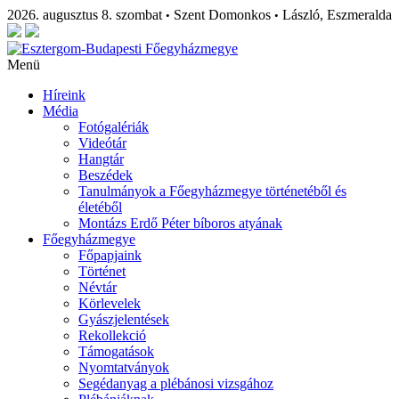
2026. augusztus 8. szombat
Szent Domonkos
László, Eszmeralda
•
•
Menü
Híreink
Média
Fotógalériák
Videótár
Hangtár
Beszédek
Tanulmányok a Főegyházmegye történetéből és
életéből
Montázs Erdő Péter bíboros atyának
Főegyházmegye
Főpapjaink
Történet
Névtár
Körlevelek
Gyászjelentések
Rekollekció
Támogatások
Nyomtatványok
Segédanyag a plébánosi vizsgához