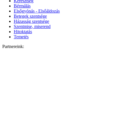
Keresztség
Bérmálás
Elsőgyónás - Elsőáldozás
Betegek szentsége
Házasság szentsége
Szentmise, miserend
Hitoktatás
Temetés
Partnereink: