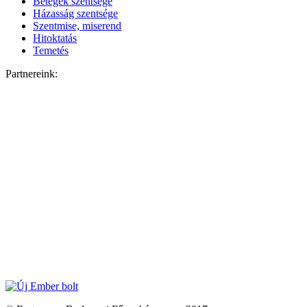
Betegek szentsége
Házasság szentsége
Szentmise, miserend
Hitoktatás
Temetés
Partnereink: