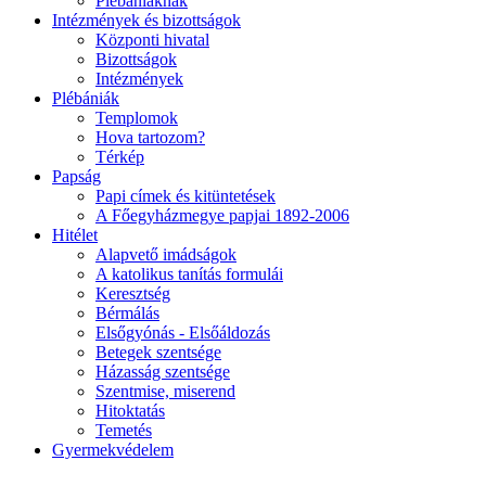
Plébániáknak
Intézmények és bizottságok
Központi hivatal
Bizottságok
Intézmények
Plébániák
Templomok
Hova tartozom?
Térkép
Papság
Papi címek és kitüntetések
A Főegyházmegye papjai 1892-2006
Hitélet
Alapvető imádságok
A katolikus tanítás formulái
Keresztség
Bérmálás
Elsőgyónás - Elsőáldozás
Betegek szentsége
Házasság szentsége
Szentmise, miserend
Hitoktatás
Temetés
Gyermekvédelem