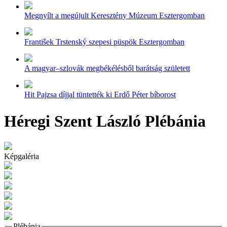
Megnyílt a megújult Keresztény Múzeum Esztergomban
František Trstenský szepesi püspök Esztergomban
A magyar–szlovák megbékélésből barátság született
Hit Pajzsa díjjal tüntették ki Erdő Péter bíborost
Héregi Szent László Plébánia
Képgaléria
Plébánia