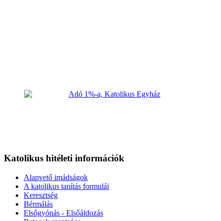
Katolikus hitéleti információk
Alapvető imádságok
A katolikus tanítás formulái
Keresztség
Bérmálás
Elsőgyónás - Elsőáldozás