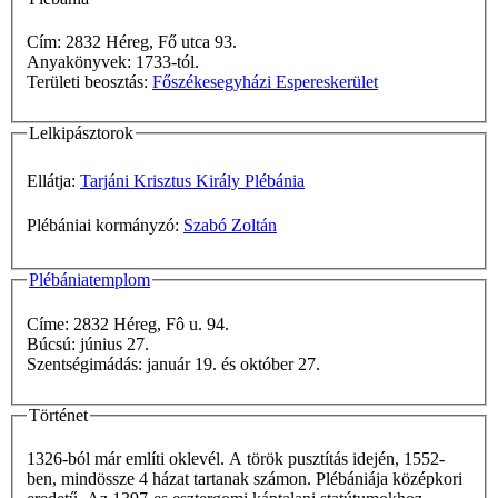
Cím: 2832 Héreg, Fő utca 93.
Anyakönyvek: 1733-tól.
Területi beosztás:
Főszékesegyházi Espereskerület
Lelkipásztorok
Ellátja:
Tarjáni Krisztus Király Plébánia
Plébániai kormányzó:
Szabó Zoltán
Plébániatemplom
Címe: 2832 Héreg, Fô u. 94.
Búcsú: június 27.
Szentségimádás: január 19. és október 27.
Történet
1326-ból már említi oklevél. A török pusztítás idején, 1552-
ben, mindössze 4 házat tartanak számon. Plébániája középkori