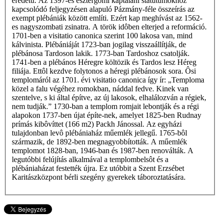
eredetű. Az 1397-es esztergomi káptalani statútumokhoz
kapcsolódó feljegyzésen alapuló Pázmány-féle összeírás az
exempt plébániák között említi. Ezért kap meghívást az 1562-
es nagyszombati zsinatra. A török idôben elterjed a reformáció.
1701-ben a visitatio canonica szerint 100 lakosa van, mind
kálvinista. Plébániáját 1723-ban jogilag visszaállítják, de
plébánosa Tardoson lakik. 1773-ban Tardoshoz csatolják.
1741-ben a plébános Héregre költözik és Tardos lesz Héreg
filiája. Ettôl kezdve folytonos a héregi plébánosok sora. Ôsi
templomáról az 1701. évi visitatio canonica így ír: „Temploma
közel a falu végéhez romokban, náddal fedve. Kinek van
szentelve, s ki által építve, az új lakosok, elhalálozván a régiek,
nem tudják.” 1730-ban a templom romjait lebontják és a régi
alapokon 1737-ben újat építe-nek, amelyet 1825-ben Rudnay
prímás kibôvíttet (166 m2) Packh Jánossal. Az egyházi
tulajdonban levô plébániaház műemlék jellegű. 1765-bôl
származik, de 1892-ben megnagyobbították. A műemlék
templomot 1828-ban, 1946-ban és 1987-ben renoválták. A
legutóbbi felújítás alkalmával a templombelsôt és a
plébániaházat festették újra. Ez utóbbit a Szent Erzsébet
Karitászközpont bérli szegény gyerekek táboroztatására.