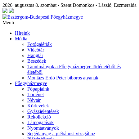
2026. augusztus 8. szombat
Szent Domonkos
László, Eszmeralda
•
•
Menü
Híreink
Média
Fotógalériák
Videótár
Hangtár
Beszédek
Tanulmányok a Főegyházmegye történetéből és
életéből
Montázs Erdő Péter bíboros atyának
Főegyházmegye
Főpapjaink
Történet
Névtár
Körlevelek
Gyászjelentések
Rekollekció
Támogatások
Nyomtatványok
Segédanyag a plébánosi vizsgához