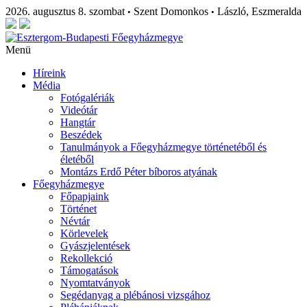
2026. augusztus 8. szombat
Szent Domonkos
László, Eszmeralda
•
•
Menü
Híreink
Média
Fotógalériák
Videótár
Hangtár
Beszédek
Tanulmányok a Főegyházmegye történetéből és
életéből
Montázs Erdő Péter bíboros atyának
Főegyházmegye
Főpapjaink
Történet
Névtár
Körlevelek
Gyászjelentések
Rekollekció
Támogatások
Nyomtatványok
Segédanyag a plébánosi vizsgához