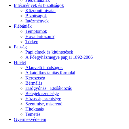
Plébániáknak
Intézmények és bizottságok
Központi hivatal
Bizottságok
Intézmények
Plébániák
Templomok
Hova tartozom?
Térkép
Papság
Papi címek és kitüntetések
A Főegyházmegye papjai 1892-2006
Hitélet
Alapvető imádságok
A katolikus tanítás formulái
Keresztség
Bérmálás
Elsőgyónás - Elsőáldozás
Betegek szentsége
Házasság szentsége
Szentmise, miserend
Hitoktatás
Temetés
Gyermekvédelem