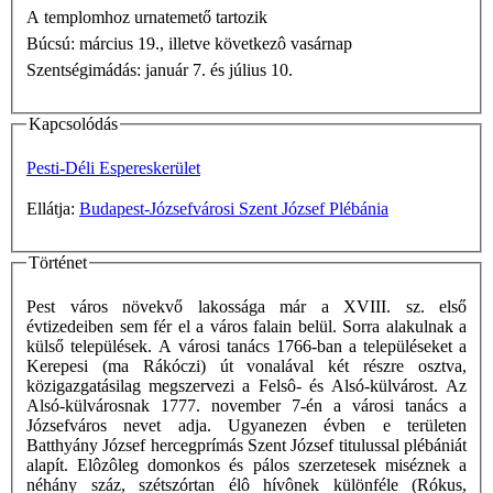
A templomhoz urnatemető tartozik
Búcsú: március 19., illetve következô vasárnap
Szentségimádás: január 7. és július 10.
Kapcsolódás
Pesti-Déli Espereskerület
Ellátja:
Budapest-Józsefvárosi Szent József Plébánia
Történet
Pest város növekvő lakossága már a XVIII. sz. első
évtizedeiben sem fér el a város falain belül. Sorra alakulnak a
külső települések. A városi tanács 1766-ban a településeket a
Kerepesi (ma Rákóczi) út vonalával két részre osztva,
közigazgatásilag megszervezi a Felsô- és Alsó-külvárost. Az
Alsó-külvárosnak 1777. november 7-én a városi tanács a
Józsefváros nevet adja. Ugyanezen évben e területen
Batthyány József hercegprímás Szent József titulussal plébániát
alapít. Elôzôleg domonkos és pálos szerzetesek miséznek a
néhány száz, szétszórtan élô hívônek különféle (Rókus,