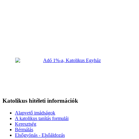
Katolikus hitéleti információk
Alapvető imádságok
A katolikus tanítás formulái
Keresztség
Bérmálás
Elsőgyónás - Elsőáldozás