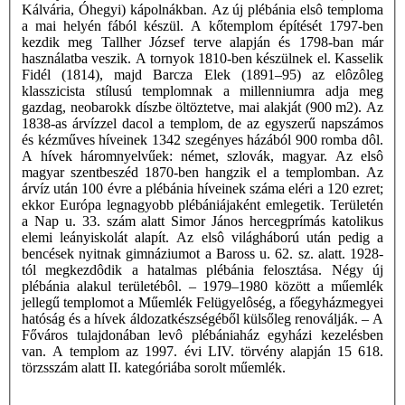
Kálvária, Óhegyi) kápolnákban. Az új plébánia elsô temploma
a mai helyén fából készül. A kőtemplom építését 1797-ben
kezdik meg Tallher József terve alapján és 1798-ban már
használatba veszik. A tornyok 1810-ben készülnek el. Kasselik
Fidél (1814), majd Barcza Elek (1891–95) az elôzôleg
klasszicista stílusú templomnak a millenniumra adja meg
gazdag, neobarokk díszbe öltöztetve, mai alakját (900 m2). Az
1838-as árvízzel dacol a templom, de az egyszerű napszámos
és kézműves híveinek 1342 szegényes házából 900 romba dôl.
A hívek háromnyelvűek: német, szlovák, magyar. Az elsô
magyar szentbeszéd 1870-ben hangzik el a templomban. Az
árvíz után 100 évre a plébánia híveinek száma eléri a 120 ezret;
ekkor Európa legnagyobb plébániájaként emlegetik. Területén
a Nap u. 33. szám alatt Simor János hercegprímás katolikus
elemi leányiskolát alapít. Az elsô világháború után pedig a
bencések nyitnak gimnáziumot a Baross u. 62. sz. alatt. 1928-
tól megkezdôdik a hatalmas plébánia felosztása. Négy új
plébánia alakul területébôl. – 1979–1980 között a műemlék
jellegű templomot a Műemlék Felügyelôség, a főegyházmegyei
hatóság és a hívek áldozatkészségéből külsőleg renoválják. – A
Főváros tulajdonában levô plébániaház egyházi kezelésben
van. A templom az 1997. évi LIV. törvény alapján 15 618.
törzsszám alatt II. kategóriába sorolt műemlék.