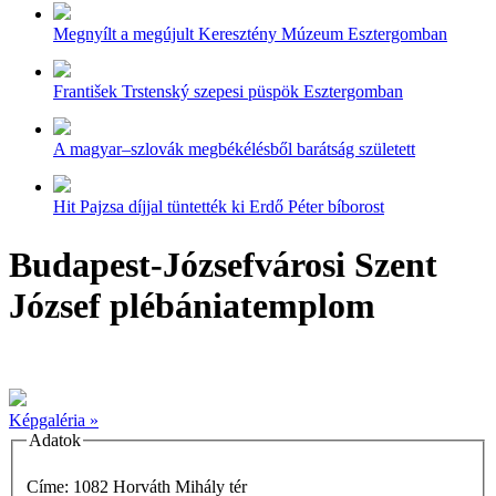
Megnyílt a megújult Keresztény Múzeum Esztergomban
František Trstenský szepesi püspök Esztergomban
A magyar–szlovák megbékélésből barátság született
Hit Pajzsa díjjal tüntették ki Erdő Péter bíborost
Budapest-Józsefvárosi Szent
József plébániatemplom
Képgaléria »
Adatok
Címe: 1082 Horváth Mihály tér