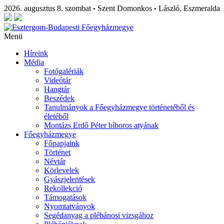
2026. augusztus 8. szombat
Szent Domonkos
László, Eszmeralda
•
•
Menü
Híreink
Média
Fotógalériák
Videótár
Hangtár
Beszédek
Tanulmányok a Főegyházmegye történetéből és
életéből
Montázs Erdő Péter bíboros atyának
Főegyházmegye
Főpapjaink
Történet
Névtár
Körlevelek
Gyászjelentések
Rekollekció
Támogatások
Nyomtatványok
Segédanyag a plébánosi vizsgához