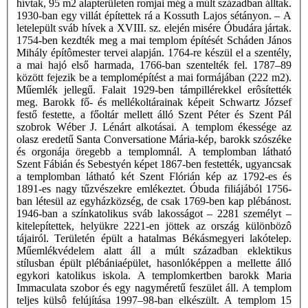
hívtak, 95 m2 alapterületen romjai még a múlt században álltak.
1930-ban egy villát építettek rá a Kossuth Lajos sétányon. – A
letelepült sváb hívek a XVIII. sz. elején misére Óbudára jártak.
1754-ben kezdték meg a mai templom építését Scháden János
Mihály építômester tervei alapján. 1764-re készül el a szentély,
a mai hajó első harmada, 1766-ban szentelték fel. 1787–89
között fejezik be a templomépítést a mai formájában (222 m2).
Műemlék jellegű. Falait 1929-ben támpillérekkel erôsítették
meg. Barokk fő- és mellékoltárainak képeit Schwartz József
festő festette, a főoltár mellett álló Szent Péter és Szent Pál
szobrok Wéber J. Lénárt alkotásai. A templom ékessége az
olasz eredetű Santa Conversatione Mária-kép, barokk szószéke
és orgonája öregebb a templomnál. A templomban látható
Szent Fábián és Sebestyén képet 1867-ben festették, ugyancsak
a templomban látható két Szent Flórián kép az 1792-es és
1891-es nagy tűzvészekre emlékeztet. Óbuda filiájából 1756-
ban létesül az egyházközség, de csak 1769-ben kap plébánost.
1946-ban a színkatolikus sváb lakosságot – 2281 személyt –
kitelepítettek, helyükre 2221-en jöttek az ország különbözô
tájairól. Területén épült a hatalmas Békásmegyeri lakótelep.
Műemlékvédelem alatt áll a múlt században eklektikus
stílusban épült plébániaépület, hasonlóképpen a mellette álló
egykori katolikus iskola. A templomkertben barokk Maria
Immaculata szobor és egy nagyméretű feszület áll. A templom
teljes külsô felújítása 1997–98-ban elkészült. A templom 15