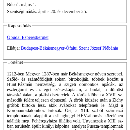
Búcsú: május 1.
Szentségimádás: április 20. és december 25.
Kapcsolódás
Óbudai Espereskerület
Ellátja:
Budapest-Békásmegyer-Ófalui Szent József Plébánia
Történet
1212-ben Megyer, 1287-ben már Békásmegyer néven szerepel.
Szőlő- és szántóföldjeit sokan birtokolják, többek között a
Hunt-Pázmán nemzetség, a szigeti domonkos apácák, az
esztergomi és az egri székeskáptalan, a budai, a dömösi
társaskáptalan, a pi-lisi ciszterciek. A török időben a XVII. sz.
második felére teljesen elpusztul. A török kiűzése után a Zichy
grófok birtoka lesz, akik svábokat telepítenek le. Majd a
Koronauradalomhoz tartozik. Ősi, a XIII. sz-ból származó
templomának alapjait a csillaghegyi HÉV-állomás közelében
találták meg, Fehéregyháza filiálisa volt. Ugyancsak a XIII. sz-
ban területén épült királyi kápolna, amelyet Puszta-templomnak