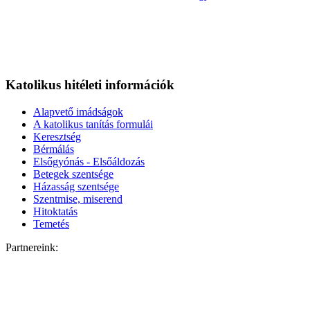
Katolikus hitéleti információk
Alapvető imádságok
A katolikus tanítás formulái
Keresztség
Bérmálás
Elsőgyónás - Elsőáldozás
Betegek szentsége
Házasság szentsége
Szentmise, miserend
Hitoktatás
Temetés
Partnereink: