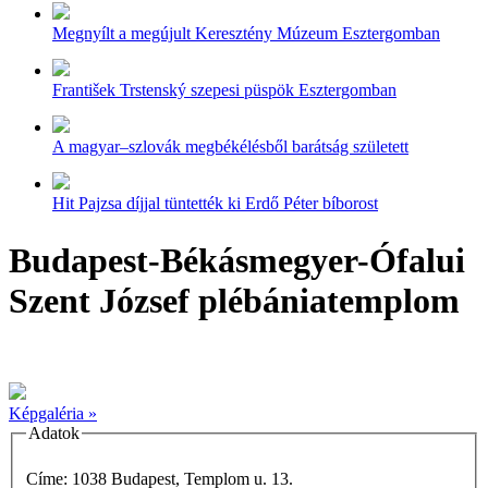
Megnyílt a megújult Keresztény Múzeum Esztergomban
František Trstenský szepesi püspök Esztergomban
A magyar–szlovák megbékélésből barátság született
Hit Pajzsa díjjal tüntették ki Erdő Péter bíborost
Budapest-Békásmegyer-Ófalui
Szent József plébániatemplom
Képgaléria »
Adatok
Címe: 1038 Budapest, Templom u. 13.