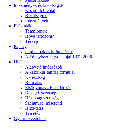
Plébániáknak
Intézmények és bizottságok
Központi hivatal
Bizottságok
Intézmények
Plébániák
Templomok
Hova tartozom?
Térkép
Papság
Papi címek és kitüntetések
A Főegyházmegye papjai 1892-2006
Hitélet
Alapvető imádságok
A katolikus tanítás formulái
Keresztség
Bérmálás
Elsőgyónás - Elsőáldozás
Betegek szentsége
Házasság szentsége
Szentmise, miserend
Hitoktatás
Temetés
Gyermekvédelem