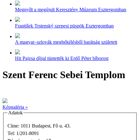
Megnyílt a megújult Keresztény Múzeum Esztergomban
František Trstenský szepesi püspök Esztergomban
A magyar–szlovák megbékélésből barátság született
Hit Pajzsa díjjal tüntették ki Erdő Péter bíborost
Szent Ferenc Sebei Templom
Képgaléria »
Adatok
Címe: 1011 Budapest, Fô u. 43.
Tel: 1/201-8091