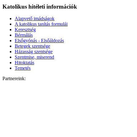
Katolikus hitéleti információk
Alapvető imádságok
A katolikus tanítás formulái
Keresztség
Bérmálás
Elsőgyónás - Elsőáldozás
Betegek szentsége
Házasság szentsége
Szentmise, miserend
Hitoktatás
Temetés
Partnereink: