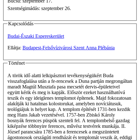
Búcsú: szeptember 17.
Szentségimádás: szeptember 26.
Kapcsolódás
Budai-Északi Espereskerület
Ellátja:
Budapest-Felsővízivárosi Szent Anna Plébánia
Történet
A török idő alatti lelkipásztori tevékenységükért Buda
visszafoglalása után a fe-rencesek a Duna partján megrongáltan
maradt Magtúl Musztafa pasa mecsetét dervis-épületeivel
együtt kérik és meg is kapják. Először ezeket használhatóvá
teszik és egy ideiglenes templomot építenek. Majd fokozatosan
alakítják ki hatalmas kolostorukat, amelyben novíciátusuk,
teológiájuk is helyet kap. A templom építését 1731-ben kezdik
meg Hans Jakab vezetésével. 1757-ben Zbiskó Károly
bosnyák ferences püspök szenteli fel. A templombelső gazdag
kiképzése többnyire ferences, művész testvérek munkája. II.
József parancsára 1785-ben a ferencesek a megszüntetett
ágostonosok országúti rendházát és templomát veszik át, eddigi