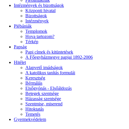
Plébániáknak
Intézmények és bizottságok
Központi hivatal
Bizottságok
Intézmények
Plébániák
Templomok
Hova tartozom?
Térkép
Papság
Papi címek és kitüntetések
A Főegyházmegye papjai 1892-2006
Hitélet
Alapvető imádságok
A katolikus tanítás formulái
Keresztség
Bérmálás
Elsőgyónás - Elsőáldozás
Betegek szentsége
Házasság szentsége
Szentmise, miserend
Hitoktatás
Temetés
Gyermekvédelem