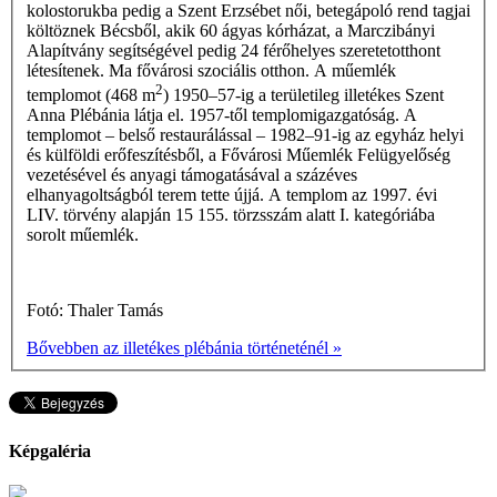
kolostorukba pedig a Szent Erzsébet női, betegápoló rend tagjai
költöznek Bécsből, akik 60 ágyas kórházat, a Marczibányi
Alapítvány segítségével pedig 24 férőhelyes szeretetotthont
létesítenek. Ma fővárosi szociális otthon. A műemlék
2
templomot (468 m
) 1950–57-ig a területileg illetékes Szent
Anna Plébánia látja el. 1957-től templomigazgatóság. A
templomot – belső resta­urálással – 1982–91-ig az egyház helyi
és külföldi erőfeszítésből, a Fővárosi Műemlék Felügyelőség
ve­zetésével és anyagi támogatásával a százéves
elhanyagoltságból terem­ tette újjá. A templom az 1997. évi
LIV. törvény alapján 15 155. törzsszám alatt I. kate­góriába
sorolt műemlék.
Fotó: Thaler Tamás
Bővebben az illetékes plébánia történeténél »
Képgaléria