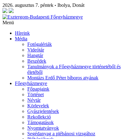
2026. augusztus 7. péntek
Ibolya, Donát
•
Menü
Híreink
Média
Fotógalériák
Videótár
Hangtár
Beszédek
Tanulmányok a Főegyházmegye történetéből és
életéből
Montázs Erdő Péter bíboros atyának
Főegyházmegye
Főpapjaink
Történet
Névtár
Körlevelek
Gyászjelentések
Rekollekció
Támogatások
Nyomtatványok
Segédanyag a plébánosi vizsgához