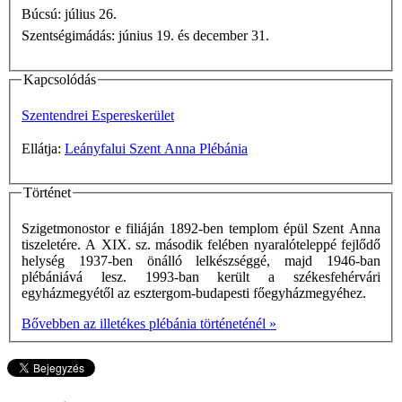
Búcsú: július 26.
Szentségimádás: június 19. és december 31.
Kapcsolódás
Szentendrei Espereskerület
Ellátja:
Leányfalui Szent Anna Plébánia
Történet
Szigetmonostor e filiáján 1892-ben templom épül Szent Anna
tiszeletére. A XIX. sz. második felében nyaralóteleppé fejlődő
helység 1937-ben önálló lelkészséggé, majd 1946-ban
plébániává lesz. 1993-ban került a székesfehérvári
egyházmegyétől az esztergom-budapesti főegyházmegyéhez.
Bővebben az illetékes plébánia történeténél »