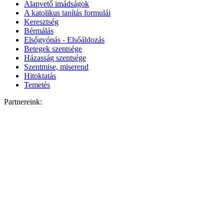
Alapvető imádságok
A katolikus tanítás formulái
Keresztség
Bérmálás
Elsőgyónás - Elsőáldozás
Betegek szentsége
Házasság szentsége
Szentmise, miserend
Hitoktatás
Temetés
Partnereink: