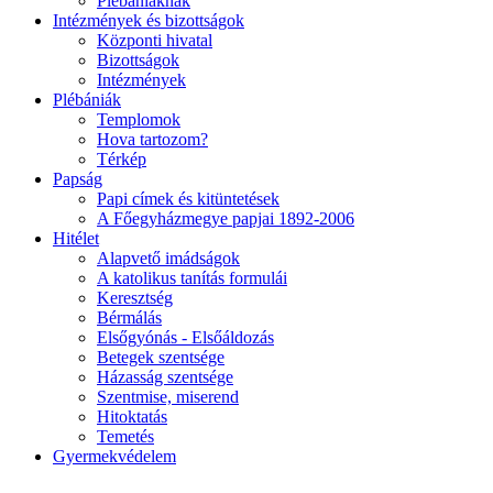
Plébániáknak
Intézmények és bizottságok
Központi hivatal
Bizottságok
Intézmények
Plébániák
Templomok
Hova tartozom?
Térkép
Papság
Papi címek és kitüntetések
A Főegyházmegye papjai 1892-2006
Hitélet
Alapvető imádságok
A katolikus tanítás formulái
Keresztség
Bérmálás
Elsőgyónás - Elsőáldozás
Betegek szentsége
Házasság szentsége
Szentmise, miserend
Hitoktatás
Temetés
Gyermekvédelem