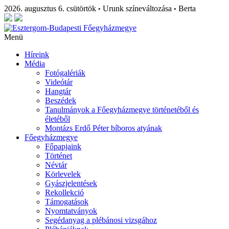
2026. augusztus 6. csütörtök
Urunk színeváltozása
Berta
•
•
Menü
Híreink
Média
Fotógalériák
Videótár
Hangtár
Beszédek
Tanulmányok a Főegyházmegye történetéből és
életéből
Montázs Erdő Péter bíboros atyának
Főegyházmegye
Főpapjaink
Történet
Névtár
Körlevelek
Gyászjelentések
Rekollekció
Támogatások
Nyomtatványok
Segédanyag a plébánosi vizsgához