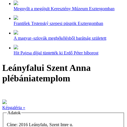
Megnyílt a megújult Keresztény Múzeum Esztergomban
František Trstenský szepesi püspök Esztergomban
A magyar–szlovák megbékélésből barátság született
Hit Pajzsa díjjal tüntették ki Erdő Péter bíborost
Leányfalui Szent Anna
plébániatemplom
Képgaléria »
Adatok
Címe: 2016 Leányfalu, Szent Imre u.