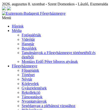
2026. augusztus 8. szombat
Szent Domonkos
László, Eszmeralda
•
•
Menü
Híreink
Média
Fotógalériák
Videótár
Hangtár
Beszédek
Tanulmányok a Főegyházmegye történetéből és
életéből
Montázs Erdő Péter bíboros atyának
Főegyházmegye
Főpapjaink
Történet
Névtár
Körlevelek
Gyászjelentések
Rekollekció
Támogatások
Nyomtatványok
Segédanyag a plébánosi vizsgához