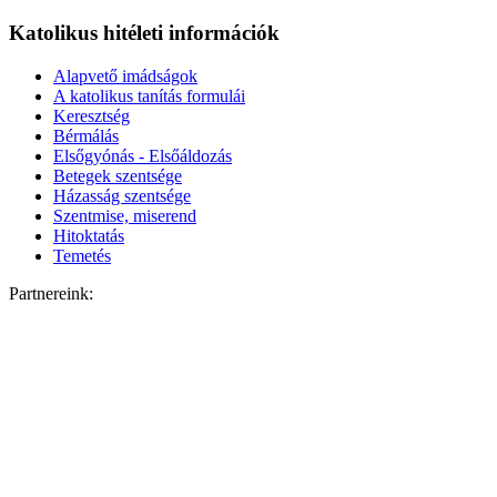
Katolikus hitéleti információk
Alapvető imádságok
A katolikus tanítás formulái
Keresztség
Bérmálás
Elsőgyónás - Elsőáldozás
Betegek szentsége
Házasság szentsége
Szentmise, miserend
Hitoktatás
Temetés
Partnereink: