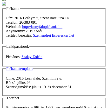
Plébánia
Cím: 2016 Leányfalu, Szent Imre utca 14.
Telefon: 26/383-091
Weboldal:
http://leanyfaluplebania.hu
Anyakönyvek: 1933-tól.
Területi beosztás:
Szentendrei Espereskerület
Lelkipásztorok
Plébános:
Szalay Zoltán
Plébániatemplom
Címe: 2016 Leányfalu, Szent Imre u.
Búcsú: július 26.
Szentségimádás: június 19. és december 31.
Történet
Szigetmonostor e filiáján 1892-ben templom épül Szent Anna