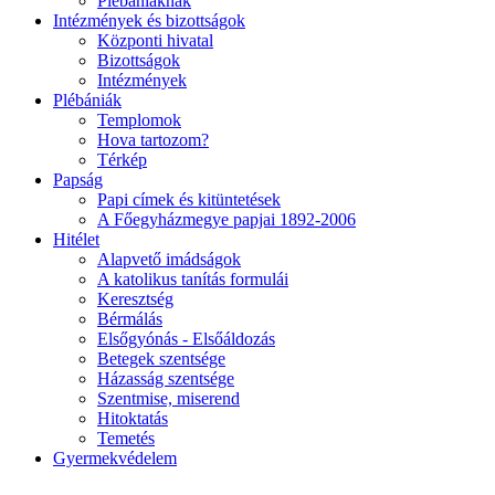
Plébániáknak
Intézmények és bizottságok
Központi hivatal
Bizottságok
Intézmények
Plébániák
Templomok
Hova tartozom?
Térkép
Papság
Papi címek és kitüntetések
A Főegyházmegye papjai 1892-2006
Hitélet
Alapvető imádságok
A katolikus tanítás formulái
Keresztség
Bérmálás
Elsőgyónás - Elsőáldozás
Betegek szentsége
Házasság szentsége
Szentmise, miserend
Hitoktatás
Temetés
Gyermekvédelem