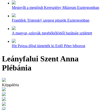
Megnyílt a megújult Keresztény Múzeum Esztergomban
František Trstenský szepesi püspök Esztergomban
A magyar–szlovák megbékélésből barátság született
Hit Pajzsa díjjal tüntették ki Erdő Péter bíborost
Leányfalui Szent Anna
Plébánia
Képgaléria