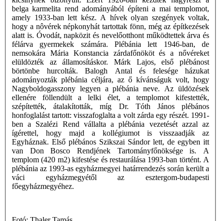
belga karmelita rend adományából építeni a mai templomot,
amely 1933-ban lett kész. A hívek olyan szegények voltak,
hogy a nôvérek népkonyhát tartottak fönn, még az építkezések
alatt is. Óvodát, napközit és nevelőotthont működtettek árva és
félárva gyermekek számára. Plébánia lett 1946-ban, de
nemsokára Mária Konstancia zárdafőnököt és a nővéreket
elüldözték az államosításkor. Márk Lajos, első plébánost
börtönbe hurcolták. Balogh Antal és felesége házukat
adományozták plébánia céljára, az ő kívánságuk volt, hogy
Nagyboldogasszony legyen a plébánia neve. Az üldözések
ellenére föllendült a lelki élet, a templomot kifestették,
szépítették, átalakították, míg Dr. Tóth János plébános
honfoglalást tartott: visszafoglalta a volt zárda egy részét. 1991-
ben a Szalézi Rend vállalta a plébánia vezetését azzal az
ígérettel, hogy majd a kollégiumot is visszaadják az
Egyháznak. Első plébános Szikszai Sándor lett, de egyben itt
van Don Bosco Rendjének Tartományfőnöksége is. A
templom (420 m2) kifestése és restaurálása 1993-ban történt. A
plébánia az 1993-as egyházmegyei határrendezés során került a
váci egyházmegyétől az esztergom-budapesti
főegyházmegyéhez.
Fotó: Thaler Tamás