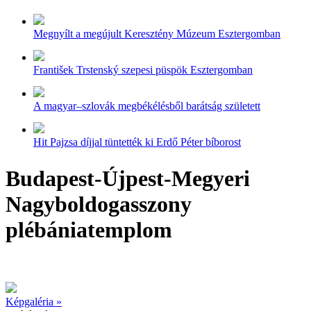
Megnyílt a megújult Keresztény Múzeum Esztergomban
František Trstenský szepesi püspök Esztergomban
A magyar–szlovák megbékélésből barátság született
Hit Pajzsa díjjal tüntették ki Erdő Péter bíborost
Budapest-Újpest-Megyeri
Nagyboldogasszony
plébániatemplom
Képgaléria »