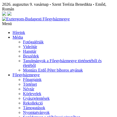
2026. augusztus 9. vasárnap
Szent Terézia Benedikta
Emőd,
•
•
Román
Menü
Híreink
Média
Fotógalériák
Videótár
Hangtár
Beszédek
Tanulmányok a Főegyházmegye történetéből és
életéből
Montázs Erdő Péter bíboros atyának
Főegyházmegye
Főpapjaink
Történet
Névtár
Körlevelek
Gyászjelentések
Rekollekció
Támogatások
Nyomtatványok