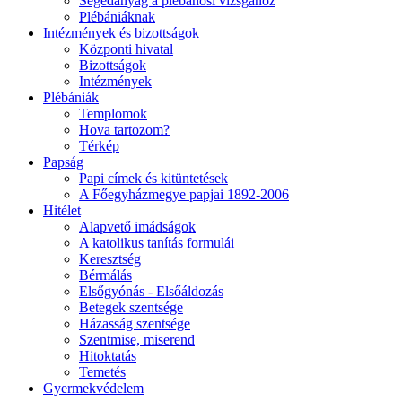
Segédanyag a plébánosi vizsgához
Plébániáknak
Intézmények és bizottságok
Központi hivatal
Bizottságok
Intézmények
Plébániák
Templomok
Hova tartozom?
Térkép
Papság
Papi címek és kitüntetések
A Főegyházmegye papjai 1892-2006
Hitélet
Alapvető imádságok
A katolikus tanítás formulái
Keresztség
Bérmálás
Elsőgyónás - Elsőáldozás
Betegek szentsége
Házasság szentsége
Szentmise, miserend
Hitoktatás
Temetés
Gyermekvédelem