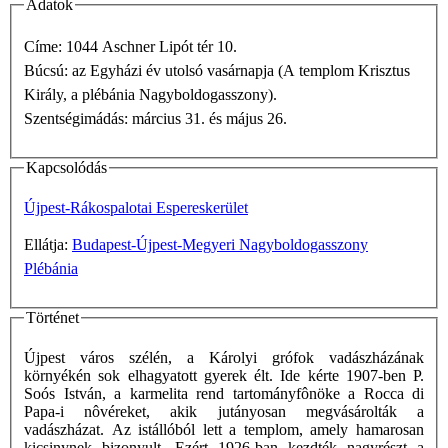
Adatok
Címe: 1044 Aschner Lipót tér 10.
Búcsú: az Egyházi év utolsó vasárnapja (A templom Krisztus
Király, a plébánia Nagyboldogasszony).
Szentségimádás: március 31. és május 26.
Kapcsolódás
Újpest-Rákospalotai Espereskerület
Ellátja:
Budapest-Újpest-Megyeri Nagyboldogasszony
Plébánia
Történet
Újpest város szélén, a Károlyi grófok vadászházának
környékén sok elhagyatott gyerek élt. Ide kérte 1907-ben P.
Soós István, a karmelita rend tartományfônöke a Rocca di
Papa-i nôvéreket, akik jutányosan megvásárolták a
vadászházat. Az istállóból lett a templom, amely hamarosan
kicsinynek bizonyult. Ezért 1926-ban kezdték nagyrészt a