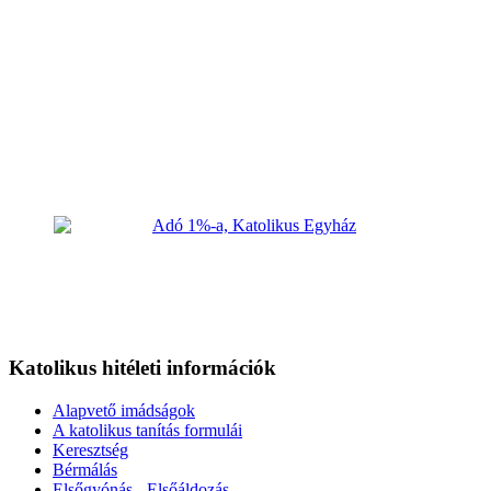
Katolikus hitéleti információk
Alapvető imádságok
A katolikus tanítás formulái
Keresztség
Bérmálás
Elsőgyónás - Elsőáldozás