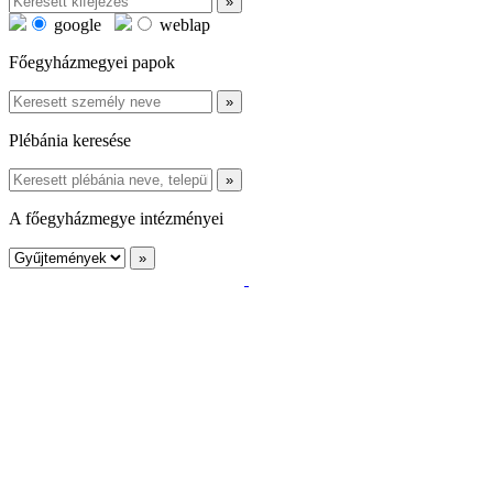
google
weblap
Főegyházmegyei papok
Plébánia keresése
A főegyházmegye intézményei