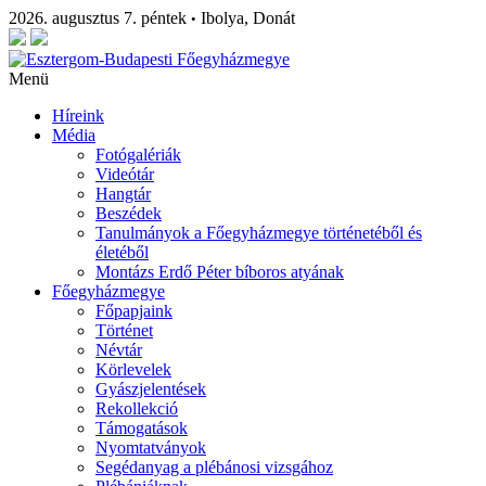
2026. augusztus 7. péntek
Ibolya, Donát
•
Menü
Híreink
Média
Fotógalériák
Videótár
Hangtár
Beszédek
Tanulmányok a Főegyházmegye történetéből és
életéből
Montázs Erdő Péter bíboros atyának
Főegyházmegye
Főpapjaink
Történet
Névtár
Körlevelek
Gyászjelentések
Rekollekció
Támogatások
Nyomtatványok
Segédanyag a plébánosi vizsgához