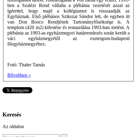
ben a Szalézi Rend vállalta a plébánia vezetését azzal az
ígérettel, hogy majd a kollégiumot is visszaadják az
Egyháznak. Első plébános Szikszai Sándor lett, de egyben itt
van Don Bosco Rendjének Tartományfőnöksége is. A
templom (420 m2) kifestése és restaurálása 1993-ban történt. A
plébánia az 1993-as egyházmegyei határrendezés során került a
váci egyházmegyétől az esztergom-budapesti
főegyházmegyéhez.
Fotó: Thaler Tamás
Bővebben »
Keresés
Az oldalon