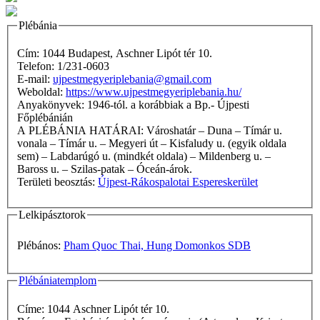
Plébánia
Cím: 1044 Budapest, Aschner Lipót tér 10.
Telefon: 1/231-0603
E-mail:
ujpestmegyeriplebania@gmail.com
Weboldal:
https://www.ujpestmegyeriplebania.hu/
Anyakönyvek: 1946-tól. a korábbiak a Bp.- Újpesti
Főplébánián
A PLÉBÁNIA HATÁRAI: Városhatár – Duna – Tímár u.
vonala – Tímár u. – Megyeri út – Kisfaludy u. (egyik oldala
sem) – Labdarúgó u. (mindkét oldala) – Mildenberg u. –
Baross u. – Szilas-patak – Óceán-árok.
Területi beosztás:
Újpest-Rákospalotai Espereskerület
Lelkipásztorok
Plébános:
Pham Quoc Thai, Hung Domonkos SDB
Plébániatemplom
Címe: 1044 Aschner Lipót tér 10.