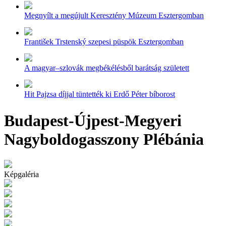
Megnyílt a megújult Keresztény Múzeum Esztergomban
František Trstenský szepesi püspök Esztergomban
A magyar–szlovák megbékélésből barátság született
Hit Pajzsa díjjal tüntették ki Erdő Péter bíborost
Budapest-Újpest-Megyeri
Nagyboldogasszony Plébánia
Képgaléria