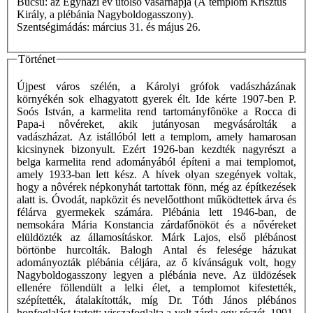
Búcsú: az Egyházi év utolsó vasárnapja (A templom Krisztus
Király, a plébánia Nagyboldogasszony).
Szentségimádás: március 31. és május 26.
Történet
Újpest város szélén, a Károlyi grófok vadászházának
környékén sok elhagyatott gyerek élt. Ide kérte 1907-ben P.
Soós István, a karmelita rend tartományfônöke a Rocca di
Papa-i nôvéreket, akik jutányosan megvásárolták a
vadászházat. Az istállóból lett a templom, amely hamarosan
kicsinynek bizonyult. Ezért 1926-ban kezdték nagyrészt a
belga karmelita rend adományából építeni a mai templomot,
amely 1933-ban lett kész. A hívek olyan szegények voltak,
hogy a nôvérek népkonyhát tartottak fönn, még az építkezések
alatt is. Óvodát, napközit és nevelőotthont működtettek árva és
félárva gyermekek számára. Plébánia lett 1946-ban, de
nemsokára Mária Konstancia zárdafőnököt és a nővéreket
elüldözték az államosításkor. Márk Lajos, első plébánost
börtönbe hurcolták. Balogh Antal és felesége házukat
adományozták plébánia céljára, az ő kívánságuk volt, hogy
Nagyboldogasszony legyen a plébánia neve. Az üldözések
ellenére föllendült a lelki élet, a templomot kifestették,
szépítették, átalakították, míg Dr. Tóth János plébános
honfoglalást tartott: visszafoglalta a volt zárda egy részét. 1991-