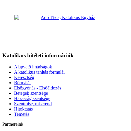
Katolikus hitéleti információk
Alapvető imádságok
A katolikus tanítás formulái
Keresztség
Bérmálás
Elsőgyónás - Elsőáldozás
Betegek szentsége
Házasság szentsége
Szentmise, miserend
Hitoktatás
Temetés
Partnereink: