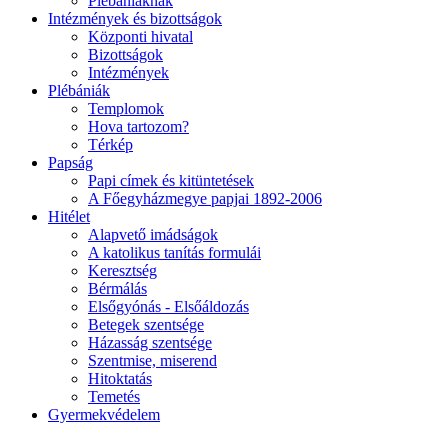
Plébániáknak
Intézmények és bizottságok
Központi hivatal
Bizottságok
Intézmények
Plébániák
Templomok
Hova tartozom?
Térkép
Papság
Papi címek és kitüntetések
A Főegyházmegye papjai 1892-2006
Hitélet
Alapvető imádságok
A katolikus tanítás formulái
Keresztség
Bérmálás
Elsőgyónás - Elsőáldozás
Betegek szentsége
Házasság szentsége
Szentmise, miserend
Hitoktatás
Temetés
Gyermekvédelem