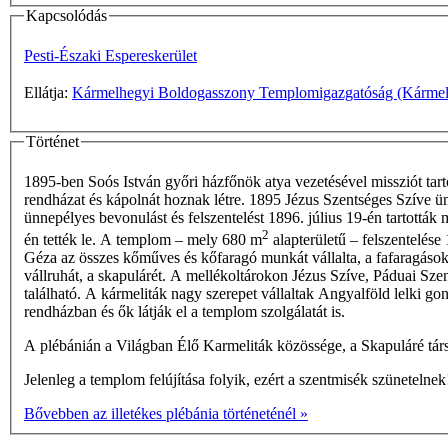
Kapcsolódás
Pesti-Északi Espereskerület
Ellátja:
Kármelhegyi Boldogasszony Templomigazgatóság (Kármel
Történet
1895-ben Soós István győri házfőnök atya vezetésével missziót ta
rendházat és kápolnát hoznak létre. 1895 Jézus Szentséges Szíve ünne
ünnepélyes bevonulást és felszentelést 1896. július 19-én tartottá
2
én tették le. A templom – mely 680 m
alapterületű – felszentelése
Géza az összes kőműves és kőfaragó munkát vállalta, a fafaragásoka
vállruhát, a skapulárét. A mellékoltárokon Jézus Szíve, Páduai Szen
található. A kármeliták nagy szerepet vállaltak Angyalföld lelki g
rendházban és ők látják el a templom szolgálatát is.
A plébánián a Világban Élő Karmeliták közössége, a Skapuláré tár
Jelenleg a templom felújítása folyik, ezért a szentmisék szünetelnek
Bővebben az illetékes plébánia történeténél »