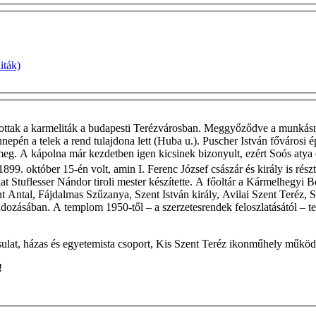
iták)
rtottak a karmeliták a budapesti Terézvárosban. Meggyőződve a munkásn
pén a telek a rend tulajdona lett (Huba u.). Puscher István fővárosi épí
k meg. A kápolna már kezdetben igen kicsinek bizonyult, ezért Soós aty
 1899. október 15-én volt, amin I. Ferenc József császár és király is rés
t Stuflesser Nándor tiroli mester készítette. A főoltár a Kármelhegyi 
t Antal, Fájdalmas Szűzanya, Szent István király, Avilai Szent Teréz, S
ondozásában. A templom 1950-től – a szerzetesrendek feloszlatásától – t
sulat, házas és egyetemista csoport, Kis Szent Teréz ikonműhely működ
!