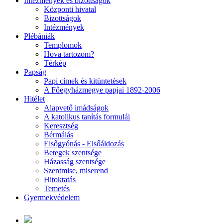
Intézmények és bizottságok
Központi hivatal
Bizottságok
Intézmények
Plébániák
Templomok
Hova tartozom?
Térkép
Papság
Papi címek és kitüntetések
A Főegyházmegye papjai 1892-2006
Hitélet
Alapvető imádságok
A katolikus tanítás formulái
Keresztség
Bérmálás
Elsőgyónás - Elsőáldozás
Betegek szentsége
Házasság szentsége
Szentmise, miserend
Hitoktatás
Temetés
Gyermekvédelem