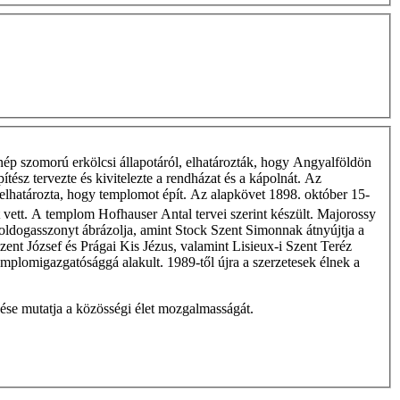
ép szomorú erkölcsi állapotáról, elhatározták, hogy Angyalföldön
tész tervezte és kivitelezte a rendházat és a kápolnát. Az
a elhatározta, hogy templomot épít. Az alapkövet 1898. október 15-
zt vett. A templom Hofhauser Antal tervei szerint készült. Majorossy
Boldogasszonyt ábrázolja, amint Stock Szent Simonnak átnyújtja a
zent József és Prágai Kis Jézus, valamint Lisieux-i Szent Teréz
emplomigazgatósággá alakult. 1989-től újra a szerzetesek élnek a
ése mutatja a közösségi élet mozgalmasságát.