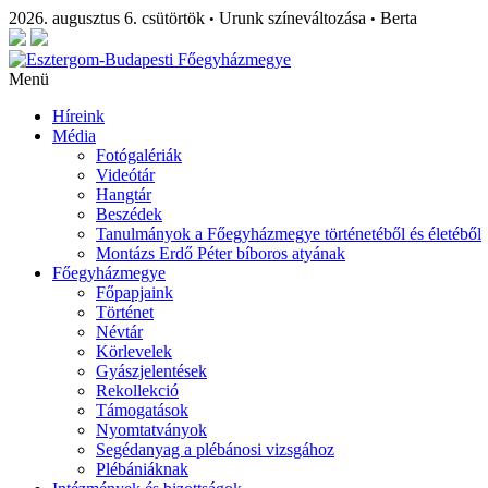
2026. augusztus 6. csütörtök
Urunk színeváltozása
Berta
•
•
Menü
Híreink
Média
Fotógalériák
Videótár
Hangtár
Beszédek
Tanulmányok a Főegyházmegye történetéből és életéből
Montázs Erdő Péter bíboros atyának
Főegyházmegye
Főpapjaink
Történet
Névtár
Körlevelek
Gyászjelentések
Rekollekció
Támogatások
Nyomtatványok
Segédanyag a plébánosi vizsgához
Plébániáknak