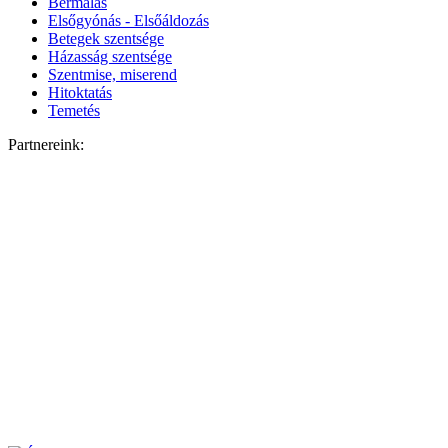
Bérmálás
Elsőgyónás - Elsőáldozás
Betegek szentsége
Házasság szentsége
Szentmise, miserend
Hitoktatás
Temetés
Partnereink: