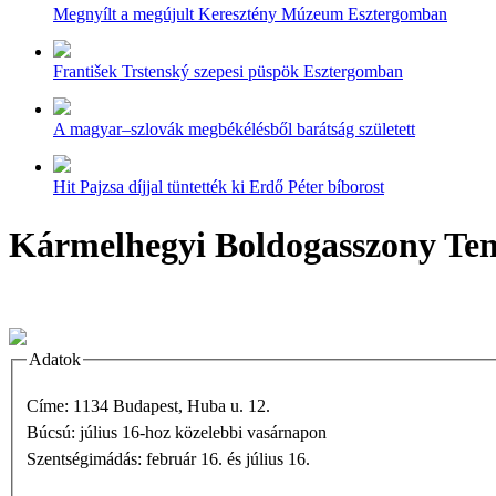
Megnyílt a megújult Keresztény Múzeum Esztergomban
František Trstenský szepesi püspök Esztergomban
A magyar–szlovák megbékélésből barátság született
Hit Pajzsa díjjal tüntették ki Erdő Péter bíborost
Kármelhegyi Boldogasszony T
Adatok
Címe: 1134 Budapest, Huba u. 12.
Búcsú: július 16-hoz közelebbi vasárnapon
Szentségimádás: február 16. és július 16.