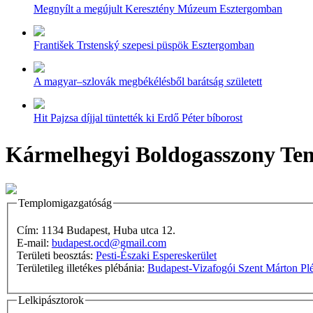
Megnyílt a megújult Keresztény Múzeum Esztergomban
František Trstenský szepesi püspök Esztergomban
A magyar–szlovák megbékélésből barátság született
Hit Pajzsa díjjal tüntették ki Erdő Péter bíborost
Kármelhegyi Boldogasszony Te
Templomigazgatóság
Cím: 1134 Budapest, Huba utca 12.
E-mail:
budapest.ocd@gmail.com
Területi beosztás:
Pesti-Északi Espereskerület
Területileg illetékes plébánia:
Budapest-Vizafogói Szent Márton Pl
Lelkipásztorok