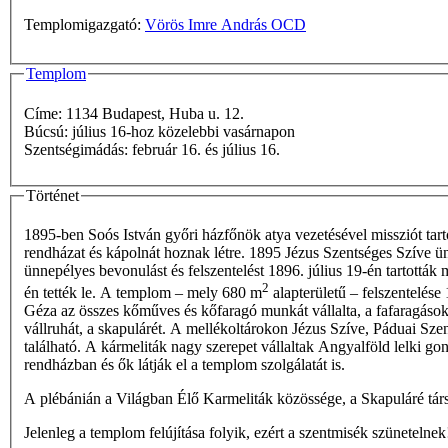
Templomigazgató:
Vörös Imre András OCD
Templom
Címe: 1134 Budapest, Huba u. 12.
Búcsú: július 16-hoz közelebbi vasárnapon
Szentségimádás: február 16. és július 16.
Történet
1895-ben Soós István győri házfőnök atya vezetésével missziót ta
rendházat és kápolnát hoznak létre. 1895 Jézus Szentséges Szíve ünne
ünnepélyes bevonulást és felszentelést 1896. július 19-én tartottá
2
én tették le. A templom – mely 680 m
alapterületű – felszentelése
Géza az összes kőműves és kőfaragó munkát vállalta, a fafaragásoka
vállruhát, a skapulárét. A mellékoltárokon Jézus Szíve, Páduai Szen
található. A kármeliták nagy szerepet vállaltak Angyalföld lelki g
rendházban és ők látják el a templom szolgálatát is.
A plébánián a Világban Élő Karmeliták közössége, a Skapuláré tár
Jelenleg a templom felújítása folyik, ezért a szentmisék szünetelnek