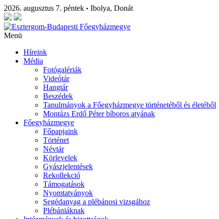
2026. augusztus 7. péntek
Ibolya, Donát
•
Menü
Híreink
Média
Fotógalériák
Videótár
Hangtár
Beszédek
Tanulmányok a Főegyházmegye történetéből és életéből
Montázs Erdő Péter bíboros atyának
Főegyházmegye
Főpapjaink
Történet
Névtár
Körlevelek
Gyászjelentések
Rekollekció
Támogatások
Nyomtatványok
Segédanyag a plébánosi vizsgához
Plébániáknak