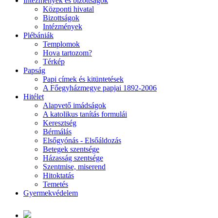
Intézmények és bizottságok
Központi hivatal
Bizottságok
Intézmények
Plébániák
Templomok
Hova tartozom?
Térkép
Papság
Papi címek és kitüntetések
A Főegyházmegye papjai 1892-2006
Hitélet
Alapvető imádságok
A katolikus tanítás formulái
Keresztség
Bérmálás
Elsőgyónás - Elsőáldozás
Betegek szentsége
Házasság szentsége
Szentmise, miserend
Hitoktatás
Temetés
Gyermekvédelem