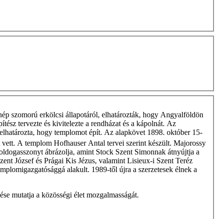
ép szomorú erkölcsi állapotáról, elhatározták, hogy Angyalföldön
tész tervezte és kivitelezte a rendházat és a kápolnát. Az
a elhatározta, hogy templomot épít. Az alapkövet 1898. október 15-
zt vett. A templom Hofhauser Antal tervei szerint készült. Majorossy
Boldogasszonyt ábrázolja, amint Stock Szent Simonnak átnyújtja a
zent József és Prágai Kis Jézus, valamint Lisieux-i Szent Teréz
emplomigazgatósággá alakult. 1989-től újra a szerzetesek élnek a
ése mutatja a közösségi élet mozgalmasságát.