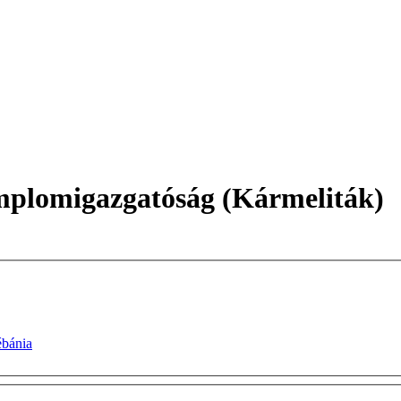
mplomigazgatóság (Kármeliták)
ébánia