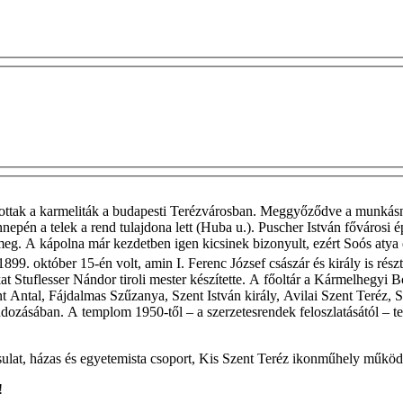
rtottak a karmeliták a budapesti Terézvárosban. Meggyőződve a munkásn
pén a telek a rend tulajdona lett (Huba u.). Puscher István fővárosi épí
k meg. A kápolna már kezdetben igen kicsinek bizonyult, ezért Soós aty
 1899. október 15-én volt, amin I. Ferenc József császár és király is rés
t Stuflesser Nándor tiroli mester készítette. A főoltár a Kármelhegyi 
t Antal, Fájdalmas Szűzanya, Szent István király, Avilai Szent Teréz, S
ondozásában. A templom 1950-től – a szerzetesrendek feloszlatásától – t
sulat, házas és egyetemista csoport, Kis Szent Teréz ikonműhely működ
!