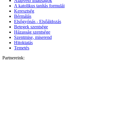
Alapvető imádságok
A katolikus tanítás formulái
Keresztség
Bérmálás
Elsőgyónás - Elsőáldozás
Betegek szentsége
Házasság szentsége
Szentmise, miserend
Hitoktatás
Temetés
Partnereink: