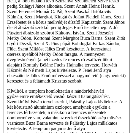
Béla, a jobb oldalon lévő Szűzanya Szeplőtelen Szíve feskó
pedig Szilágyi János alkotása. Szent Antalt Heinz Henrik,
Szent Ferencet Molnár C. Pál, Szent Paszkált Istókovits
Kálmán, Szent Margitot, Kingát és Jolánt Pleidell János, Szent
Erzsébetet és a kórus mellvédjét díszítő Kapisztrán Szent János
életét ábrázoló szekkót pedig Jeges Ernő festette meg. A Jó
Pásztort ábrázoló szobrot Kákonyi István, Szent Józsefet
Metky Ödön, Kortonai Szent Margitot Buza Barna, Szent Zitát
Győri Dezső, Szent X. Pius pápát Bol­ dogfai Farkas Sándor,
Flüei Szent Miklóst Jálics Ernő készítette. A keresztutat
cseresz­ nyefából Metky Ödön faragta. A mennyezet
üvegfestményét (a hét tizedes fe­ rences ró­ zsafüzér titkai
alapján) Kontuly Béláné Fuchs Hajnalka tervezte, Horváth
Kázmér és Né­ meth Lajos kivitelezte. P. Jenei Jenő atya
elkészíttette Jálics Ernő művésszel a nagymé­ retű (nagypénteki)
keresztet és a feltámadt Krisztus szobrát.
Kívülről, a templom homlokzatán a nándorfehérvári
győzelemre emlékeztető vasból készült harangdíszítést,
Szentkirályi István tervei szerint, Palásthy Lajos kivitelezte. A
két kórustartó alumínium oszlopot, amelynek egyikén a
ferences férfiszentek, a másikon a ferences nőszentek
domborműve van, valamint az ezeket összekötő szép művészi
vasrácsot Buza Barna tervezte és Palásthy Lajos műlakatos
kivitelezte. A templom padjai is Jenő atya