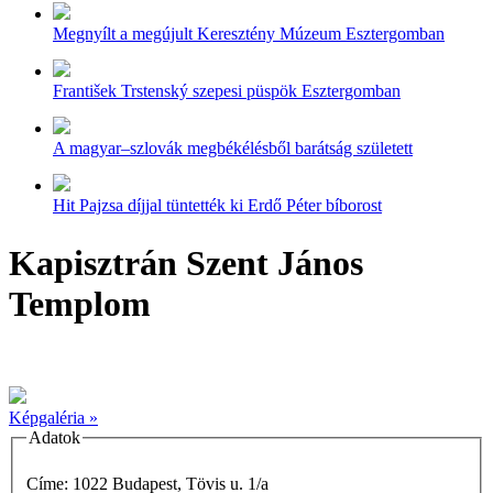
Megnyílt a megújult Keresztény Múzeum Esztergomban
František Trstenský szepesi püspök Esztergomban
A magyar–szlovák megbékélésből barátság született
Hit Pajzsa díjjal tüntették ki Erdő Péter bíborost
Kapisztrán Szent János
Templom
Képgaléria »
Adatok
Címe: 1022 Budapest, Tövis u. 1/a