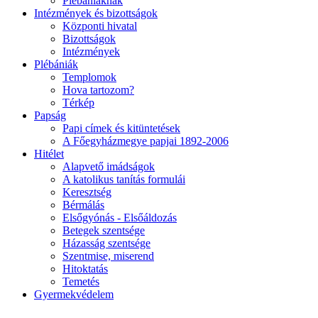
Plébániáknak
Intézmények és bizottságok
Központi hivatal
Bizottságok
Intézmények
Plébániák
Templomok
Hova tartozom?
Térkép
Papság
Papi címek és kitüntetések
A Főegyházmegye papjai 1892-2006
Hitélet
Alapvető imádságok
A katolikus tanítás formulái
Keresztség
Bérmálás
Elsőgyónás - Elsőáldozás
Betegek szentsége
Házasság szentsége
Szentmise, miserend
Hitoktatás
Temetés
Gyermekvédelem