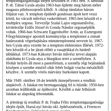
templomigazgatósága idején készültek el 1961 ben. A támfalat
P. dr. Tátrai Gyula atyára 1963-ban építette meg három méter
magasra pilisborosjenői kőből. A ciklop támfalon három
följárat van. A templom épületét gondosan ápolt kert veszi
körül, ko­ vácsolt művészi vaskerítéssel. 1965-ben készült el a
multiplex orgona. Tervezője Szalai Lajos orgonaművész,
kivitelezője Erdős József és Gonda Nándor orgonaépítők
voltak. 1966-ban Schwartz Eggenhoffer Artúr, az Esztergomi
Főegyházmegye apostoli kormányzója a templomot a zsinati
határozatok végrehajtására mintatemplommá nevezte ki. 1967-
ben Gyula atya vezette be a templom elektromos fűtését. 1972-
ben készült el a be­ járati előtér a vasajtókkal és hirdető
táblákkal. 1973-ban Kákonyi István művész tervei alapján
alakíttatta ki Gyula atya a liturgikus teret a szentélyben. A
főoltár helyén áll most a pastofórium, a szentély régi bejáratánál
középen a szembe miséző oltár fehér bolgár vracha mészkőből
készítve. A szentély vörös márvány burkolatot kapott.
Már 1949. október 18-án letették ünnepélyesen a rendház
alapkövét. A falakat em­ bermagasságig fel is húzták: 1950-ben
azonban leállították az építkezést. Később a már felhúzott
falakat az alapokig lebontatták.
A jelenlegi új rendház P. dr. Frajka Félix templomigazgatósága
idején épült, Harsá-nyi István okl. építészmérnök, a Ferences