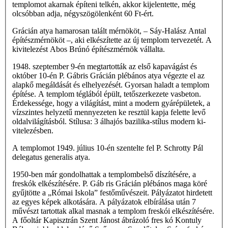
templomot akarnak építeni telkén, akkor kijelentette, még
olcsóbban adja, négyszögölenként 60 Ft-ért.
Grácián atya hamarosan talált mérnököt, – Sáy-Halász Antal
építészmérnököt –, aki elkészítette az új templom tervezetét. A
kivitelezést Abos Brúnó építészmérnök vállalta.
1948. szeptember 9-én megtartották az első kapavágást és
október 10-én P. Gábris Grácián plébános atya végezte el az
alapkő megáldását és elhelyezését. Gyorsan haladt a templom
építése. A templom téglából épült, tetőszerkezete vasbeton.
Érdekessége, hogy a világítást, mint a modern gyárépületek, a
vízszintes helyzetű mennyezeten ke­ resztül kapja felette levő
oldalvilágításból. Stílusa: 3 álhajós bazilika-stílus modern ki­
vitelezésben.
A templomot 1949. július 10-én szentelte fel P. Schrotty Pál
delegatus generalis atya.
1950-ben már gondolhattak a templombelső díszítésére, a
freskók elkészítésére. P. Gáb­ ris Grácián plébános maga köré
gyűjtötte a „Római Iskola” festőművészeit. Pályázatot hirdetett
az egyes képek alkotására. A pályázatok elbírálása után 7
művészt tartottak alkal­ masnak a templom freskói elkészítésére.
A főoltár Kapisztrán Szent Jánost ábrázoló fres­ kó Kontuly