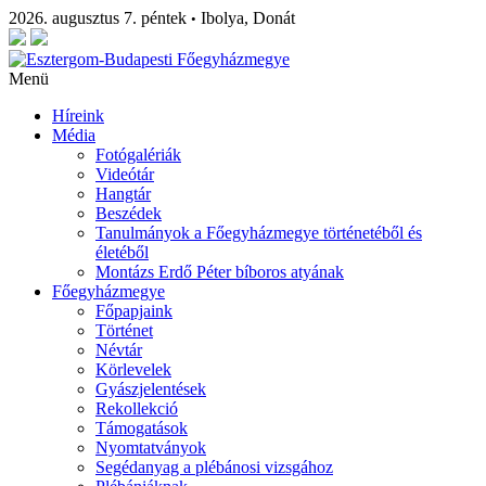
2026. augusztus 7. péntek
Ibolya, Donát
•
Menü
Híreink
Média
Fotógalériák
Videótár
Hangtár
Beszédek
Tanulmányok a Főegyházmegye történetéből és
életéből
Montázs Erdő Péter bíboros atyának
Főegyházmegye
Főpapjaink
Történet
Névtár
Körlevelek
Gyászjelentések
Rekollekció
Támogatások
Nyomtatványok
Segédanyag a plébánosi vizsgához