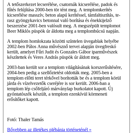
A tetőszerkezet lecserélése, csatornák kicserélése, padok és
fűtés felújítása 2000-ben tör­ tént meg. A templomkerítés
kicserélése masszív, beton alapú kerítéssel, támfaltisztítás, te­
rasz gyöngykavics betonnal való borítása és énekkijelző
beszerzése 2001-ben valósult meg. A megszépült templomot
Beer Miklós püspök úr áldotta meg a templombúcsú napján.
A templom homlokzata közötti színtelen üvegablak helyébe
2002-ben Pálos Anna művésznő tervei alapján üvegfreskó
került, amelyet Fűri Judit és Gonzales Gábor iparművészek
készítettek és Veres András püspök úr áldott meg.
2003-ban került sor a templom világításának korszerűsítésére,
2004-ben pedig a szellőztetést oldották meg. 2005-ben a
templom előtti teret térkővel borították be és a templom körül
járda és vízelvezetők cseréjére is sor került. 2006-ban a
templom lép­ csőfeljáró márványlap burkolatot kapott. Új
gyóntatószék készült, a templom ezenkívül körmeneti
erősítőket kapott.
Fotó: Thaler Tamás
Bővebben az illetékes plébánia történeténél »