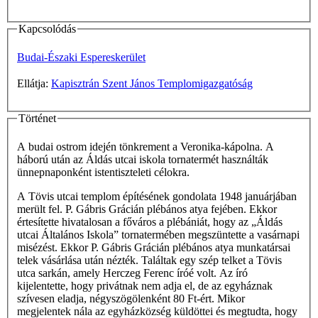
Kapcsolódás
Budai-Északi Espereskerület
Ellátja:
Kapisztrán Szent János Templomigazgatóság
Történet
A budai ostrom idején tönkrement a Veronika-kápolna. A
háború után az Áldás utcai iskola tornatermét használták
ünnepnaponként istentiszteleti célokra.
A Tövis utcai templom építésének gondolata 1948 januárjában
merült fel. P. Gábris Grácián plébános atya fejében. Ekkor
értesítette hivatalosan a főváros a plébániát, hogy az „Áldás
utcai Általános Iskola” tornatermében megszüntette a vasárnapi
misézést. Ekkor P. Gábris Grácián plébános atya munkatársai
telek vásárlása után nézték. Találtak egy szép telket a Tövis
utca sarkán, amely Herczeg Ferenc íróé volt. Az író
kijelentette, hogy privátnak nem adja el, de az egyháznak
szívesen eladja, négyszögölenként 80 Ft-ért. Mikor
megjelentek nála az egyházközség küldöttei és megtudta, hogy