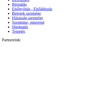
Bérmálás
Elsőgyónás - Elsőáldozás
Betegek szentsége
Házasság szentsége
Szentmise, miserend
Hitoktatás
Temetés
Partnereink: