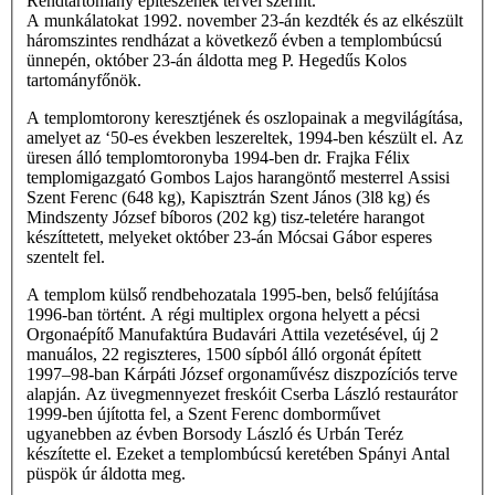
Rendtartomány építészének tervei szerint.
A munkálatokat 1992. november 23-án kezdték és az elkészült
háromszintes rendházat a következő évben a templombúcsú
ünnepén, október 23-án áldotta meg P. Hegedűs Kolos
tartományfőnök.
A templomtorony keresztjének és oszlopainak a megvilágítása,
amelyet az ‘50-es években leszereltek, 1994-ben készült el. Az
üresen álló templomtoronyba 1994-ben dr. Frajka Félix
templomigazgató Gombos Lajos harangöntő mesterrel Assisi
Szent Ferenc (648 kg), Kapisztrán Szent János (3l8 kg) és
Mindszenty József bíboros (202 kg) tisz-teletére harangot
készíttetett, melyeket október 23-án Mócsai Gábor esperes
szentelt fel.
A templom külső rendbehozatala 1995-ben, belső felújítása
1996-ban történt. A régi multiplex orgona helyett a pécsi
Orgonaépítő Manufaktúra Budavári Attila vezetésével, új 2
manuálos, 22 regiszteres, 1500 sípból álló orgonát épített
1997–98-ban Kárpáti József orgonaművész diszpozíciós terve
alapján. Az üvegmennyezet freskóit Cserba László restaurátor
1999-ben újította fel, a Szent Ferenc domborművet
ugyanebben az évben Borsody László és Urbán Teréz
készítette el. Ezeket a templombúcsú keretében Spányi Antal
püspök úr áldotta meg.