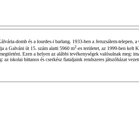
Kálvária-domb és a lourdes-i barlang. 1933-ben a Jeruzsálem-telepen, a G
2
ja a Galváni út 15. szám alatti 5960 m
-es területet, az 1999-ben kelt
s megtörtént. Ezen a helyen az alábbi tevékenységek valósulnak meg: i
: az iskolai hittanos és cserkész fiataljaink rendszeres játszóházat veze