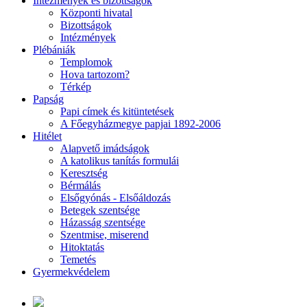
Intézmények és bizottságok
Központi hivatal
Bizottságok
Intézmények
Plébániák
Templomok
Hova tartozom?
Térkép
Papság
Papi címek és kitüntetések
A Főegyházmegye papjai 1892-2006
Hitélet
Alapvető imádságok
A katolikus tanítás formulái
Keresztség
Bérmálás
Elsőgyónás - Elsőáldozás
Betegek szentsége
Házasság szentsége
Szentmise, miserend
Hitoktatás
Temetés
Gyermekvédelem