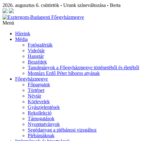
2026. augusztus 6. csütörtök
Urunk színeváltozása
Berta
•
•
Menü
Híreink
Média
Fotógalériák
Videótár
Hangtár
Beszédek
Tanulmányok a Főegyházmegye történetéből és életéből
Montázs Erdő Péter bíboros atyának
Főegyházmegye
Főpapjaink
Történet
Névtár
Körlevelek
Gyászjelentések
Rekollekció
Támogatások
Nyomtatványok
Segédanyag a plébánosi vizsgához
Plébániáknak