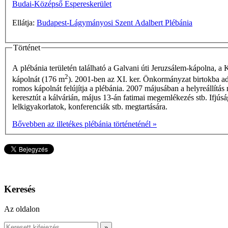
Budai-Középső Espereskerület
Ellátja:
Budapest-Lágymányosi Szent Adalbert Plébánia
Történet
A plébánia területén található a Galvani úti Jeruzsálem-kápolna, a 
2
kápolnát (176 m
). 2001-ben az XI. ker. Önkormányzat birtokba ad
romos kápolnát felújítja a plébánia. 2007 májusában a helyreállítá
keresztút a kálvárián, május 13-án fatimai megemlékezés stb. Ifjúság
lelkigyakorlatok, konferenciák stb. megtartására.
Bővebben az illetékes plébánia történeténél »
Keresés
Az oldalon