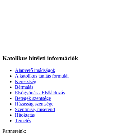
Katolikus hitéleti információk
Alapvető imádságok
A katolikus tanítás formulái
Keresztség
Bérmálás
Elsőgyónás - Elsőáldozás
Betegek szentsége
Házasság szentsége
Szentmise, miserend
Hitoktatás
Temetés
Partnereink: