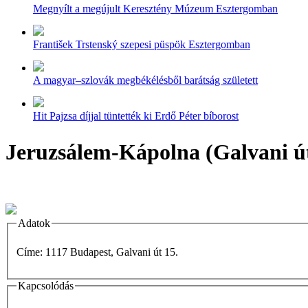
Megnyílt a megújult Keresztény Múzeum Esztergomban
František Trstenský szepesi püspök Esztergomban
A magyar–szlovák megbékélésből barátság született
Hit Pajzsa díjjal tüntették ki Erdő Péter bíborost
Jeruzsálem-Kápolna (Galvani ú
Adatok
Címe: 1117 Budapest, Galvani út 15.
Kapcsolódás