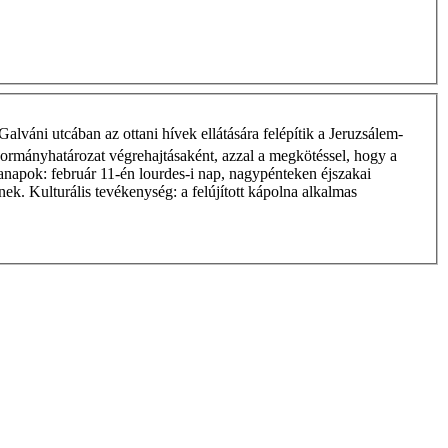
alváni utcában az ottani hívek ellátására felépítik a Jeruzsálem-
 Kormányhatározat végrehajtásaként, azzal a megkötéssel, hogy a
manapok: február 11-én lourdes-i nap, nagypénteken éjszakai
tnek. Kulturális tevékenység: a felújított kápolna alkalmas