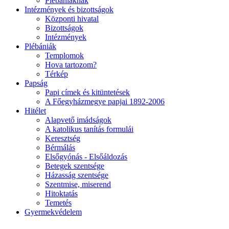
Plébániáknak
Intézmények és bizottságok
Központi hivatal
Bizottságok
Intézmények
Plébániák
Templomok
Hova tartozom?
Térkép
Papság
Papi címek és kitüntetések
A Főegyházmegye papjai 1892-2006
Hitélet
Alapvető imádságok
A katolikus tanítás formulái
Keresztség
Bérmálás
Elsőgyónás - Elsőáldozás
Betegek szentsége
Házasság szentsége
Szentmise, miserend
Hitoktatás
Temetés
Gyermekvédelem