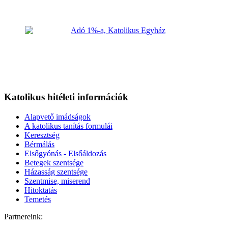
Katolikus hitéleti információk
Alapvető imádságok
A katolikus tanítás formulái
Keresztség
Bérmálás
Elsőgyónás - Elsőáldozás
Betegek szentsége
Házasság szentsége
Szentmise, miserend
Hitoktatás
Temetés
Partnereink: