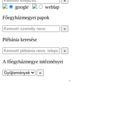
google
weblap
Főegyházmegyei papok
Plébánia keresése
A főegyházmegye intézményei