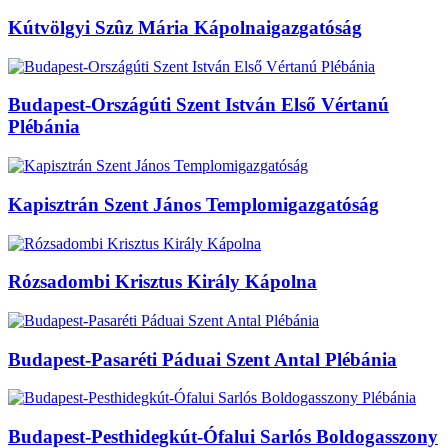
Kútvölgyi Szûz Mária Kápolnaigazgatóság
Budapest-Országúti Szent István Első Vértanú
Plébánia
Kapisztrán Szent János Templomigazgatóság
Rózsadombi Krisztus Király Kápolna
Budapest-Pasaréti Páduai Szent Antal Plébánia
Budapest-Pesthidegkút-Ófalui Sarlós Boldogasszony