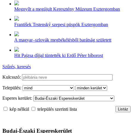
Megnyílt a megújult Keresztény Múzeum Esztergomban
František Trstenský szepesi püspök Esztergomban
A magyar–szlovák megbékélésből barátság született
Hit Pajzsa díjjal tüntették ki Erdő Péter bíborost
Szűrés, keresés
Kulcsszó:
Település:
Esperes kerület:
kép nélkül
település szerinti lista
Budai-Északi Espereskerület