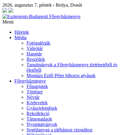
2026. augusztus 7. péntek
Ibolya, Donát
•
Menü
Híreink
Média
Fotógalériák
Videótár
Hangtár
Beszédek
Tanulmányok a Főegyházmegye történetéből és
életéből
Montázs Erdő Péter bíboros atyának
Főegyházmegye
Főpapjaink
Történet
Névtár
Körlevelek
Gyászjelentések
Rekollekció
Támogatások
Nyomtatványok
Segédanyag a plébánosi vizsgához