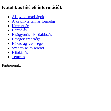
Katolikus hitéleti információk
Alapvető imádságok
A katolikus tanítás formulái
Keresztség
Bérmálás
Elsőgyónás - Elsőáldozás
Betegek szentsége
Házasság szentsége
Szentmise, miserend
Hitoktatás
Temetés
Partnereink: