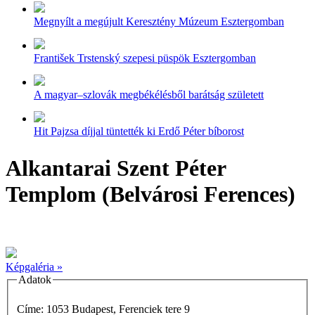
Megnyílt a megújult Keresztény Múzeum Esztergomban
František Trstenský szepesi püspök Esztergomban
A magyar–szlovák megbékélésből barátság született
Hit Pajzsa díjjal tüntették ki Erdő Péter bíborost
Alkantarai Szent Péter
Templom (Belvárosi Ferences)
Képgaléria »
Adatok
Címe: 1053 Budapest, Ferenciek tere 9