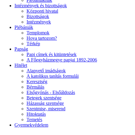
Plébániáknak
Intézmények és bizottságok
Központi hivatal
Bizottságok
Intézmények
Plébániák
Templomok
Hova tartozom?
Térkép
Papság
Papi címek és kitüntetések
A Főegyházmegye papjai 1892-2006
Hitélet
Alapvető imádságok
A katolikus tanítás formulái
Keresztség
Bérmálás
Elsőgyónás - Elsőáldozás
Betegek szentsége
Házasság szentsége
Szentmise, miserend
Hitoktatás
Temetés
Gyermekvédelem