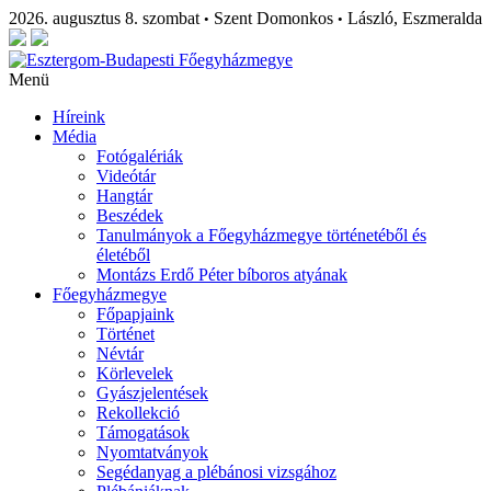
2026. augusztus 8. szombat
Szent Domonkos
László, Eszmeralda
•
•
Menü
Híreink
Média
Fotógalériák
Videótár
Hangtár
Beszédek
Tanulmányok a Főegyházmegye történetéből és
életéből
Montázs Erdő Péter bíboros atyának
Főegyházmegye
Főpapjaink
Történet
Névtár
Körlevelek
Gyászjelentések
Rekollekció
Támogatások
Nyomtatványok
Segédanyag a plébánosi vizsgához