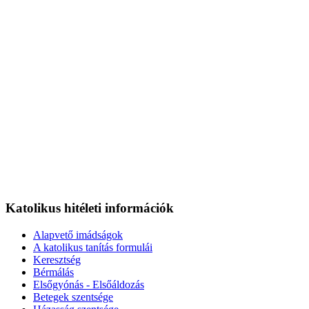
Katolikus hitéleti információk
Alapvető imádságok
A katolikus tanítás formulái
Keresztség
Bérmálás
Elsőgyónás - Elsőáldozás
Betegek szentsége