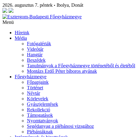
2026. augusztus 7. péntek
Ibolya, Donát
•
Menü
Híreink
Média
Fotógalériák
Videótár
Hangtár
Beszédek
Tanulmányok a Főegyházmegye történetéből és életéből
Montázs Erdő Péter bíboros atyának
Főegyházmegye
Főpapjaink
Történet
Névtár
Körlevelek
Gyászjelentések
Rekollekció
Támogatások
Nyomtatványok
Segédanyag a plébánosi vizsgához
Plébániáknak