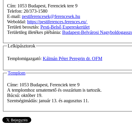
Cím: 1053 Budapest, Ferenciek tere 9
Telefon: 20/373-1580
E-mail:
pestiferencesek@ferencesek.hu
Weboldal:
https://pestiferences.ferences.eu/
Területi beosztás:
Pesti-Belső Espereskerület
Területileg illetékes plébánia:
Budapest-Belvárosi Nagyboldogassz
Lelkipásztorok
Templomigazgató:
Kálmán Péter Peregrin dr. OFM
Templom
Címe: 1053 Budapest, Ferenciek tere 9
A templomhoz urnatemető és osszárium is tartozik.
Búcsú: október 19.
Szentségimádás: január 13. és augusztus 11.