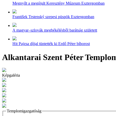
Megnyílt a megújult Keresztény Múzeum Esztergomban
František Trstenský szepesi püspök Esztergomban
A magyar–szlovák megbékélésből barátság született
Hit Pajzsa díjjal tüntették ki Erdő Péter bíborost
Alkantarai Szent Péter Templom
Képgaléria
Templomigazgatóság