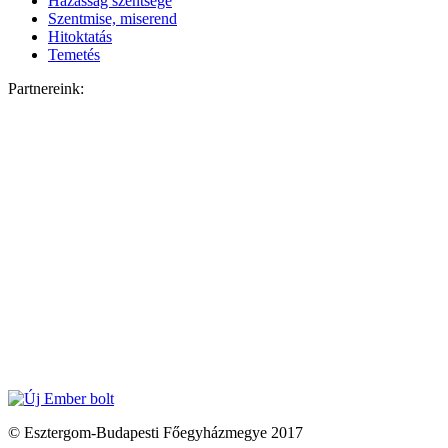
Házasság szentsége
Szentmise, miserend
Hitoktatás
Temetés
Partnereink:
© Esztergom-Budapesti Főegyházmegye 2017