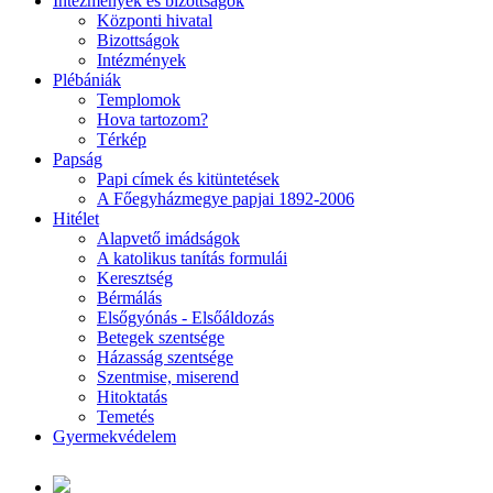
Intézmények és bizottságok
Központi hivatal
Bizottságok
Intézmények
Plébániák
Templomok
Hova tartozom?
Térkép
Papság
Papi címek és kitüntetések
A Főegyházmegye papjai 1892-2006
Hitélet
Alapvető imádságok
A katolikus tanítás formulái
Keresztség
Bérmálás
Elsőgyónás - Elsőáldozás
Betegek szentsége
Házasság szentsége
Szentmise, miserend
Hitoktatás
Temetés
Gyermekvédelem