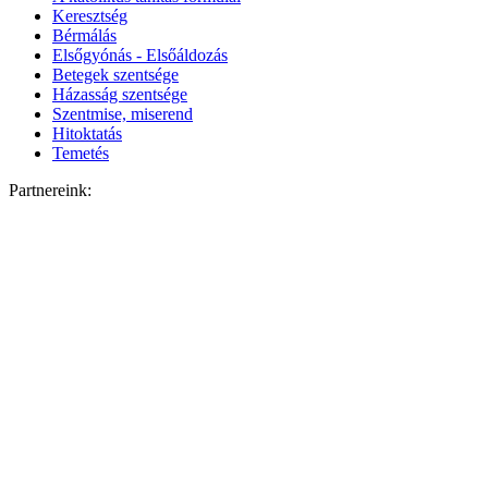
Keresztség
Bérmálás
Elsőgyónás - Elsőáldozás
Betegek szentsége
Házasság szentsége
Szentmise, miserend
Hitoktatás
Temetés
Partnereink: