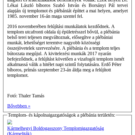
Lékai László bíboros Szabó István és Borsányi Pál tervei
alapján új templomot és plébániát építtet a mai helyen, amelyet
1985. november 16-án maga szentel fel.
2016 novemberében felújítási munkálatok kezdődnek. A
templom utcafronti oldala új épületrésszel bővül, a plébánia
belső terei teljesen megváltoznak, elősegítve a plébániai
munkát, lehetőséget teremtve nagyobb közösségi
összejövetelek szervezésére. A plébánia és a templom teljes
bútorzata megújul. A kivitelezési munkák 2017 nyarán
befejeződnek, a felújítást követően a vizafogói templom ismét
alkalmassá válik a hitélet napi szintű folytatására. Erdő Péter
bíboros, prímás szeptember 23-án áldja meg a felújított
templomot.
Fotó: Thaler Tamás
Bővebben »
Templom- és kápolnaigazgatóságok a plébánia területén:
Kármelhegyi Boldogasszony Templomigazgatóság
(Kármeliták)