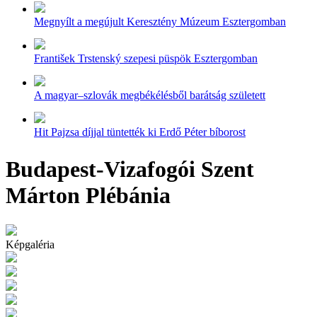
Megnyílt a megújult Keresztény Múzeum Esztergomban
František Trstenský szepesi püspök Esztergomban
A magyar–szlovák megbékélésből barátság született
Hit Pajzsa díjjal tüntették ki Erdő Péter bíborost
Budapest-Vizafogói Szent
Márton Plébánia
Képgaléria