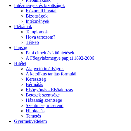
Plébániáknak
Intézmények és bizottságok
Központi hivatal
Bizottságok
Intézmények
Plébániák
Templomok
Hova tartozom?
Térkép
Papság
Papi címek és kitüntetések
A Főegyházmegye papjai 1892-2006
Hitélet
Alapvető imádságok
A katolikus tanítás formulái
Keresztség
Bérmálás
Elsőgyónás - Elsőáldozás
Betegek szentsége
Házasság szentsége
Szentmise, miserend
Hitoktatás
Temetés
Gyermekvédelem