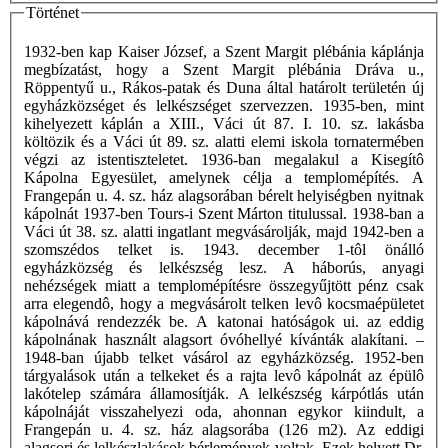
Történet
1932-ben kap Kaiser József, a Szent Margit plébánia káplánja
megbízatást, hogy a Szent Margit plébánia Dráva u.,
Röppentyű u., Rákos-patak és Duna által határolt területén új
egyházközséget és lelkészséget szervezzen. 1935-ben, mint
kihelyezett káplán a XIII., Váci út 87. I. 10. sz. lakásba
költözik és a Váci út 89. sz. alatti elemi iskola tornatermében
végzi az istentiszteletet. 1936-ban megalakul a Kisegítô
Kápolna Egyesület, amelynek célja a templomépítés. A
Frangepán u. 4. sz. ház alagsorában bérelt helyiségben nyitnak
kápolnát 1937-ben Tours-i Szent Márton titulussal. 1938-ban a
Váci út 38. sz. alatti ingatlant megvásárolják, majd 1942-ben a
szomszédos telket is. 1943. december 1-tôl önálló
egyházközség és lelkészség lesz. A háborús, anyagi
nehézségek miatt a templomépítésre összegyűjtött pénz csak
arra elegendô, hogy a megvásárolt telken levô kocsmaépületet
kápolnává rendezzék be. A katonai hatóságok ui. az eddig
kápolnának használt alagsort óvóhellyé kívánták alakítani. –
1948-ban újabb telket vásárol az egyházközség. 1952-ben
tárgyalások után a telkeket és a rajta levô kápolnát az épülô
lakótelep számára államosítják. A lelkészség kárpótlás után
kápolnáját visszahelyezi oda, ahonnan egykor kiindult, a
Frangepán u. 4. sz. ház alagsorába (126 m2). Az eddigi
alagsori és lelkészlakások bérlemények voltak. Ezek helyett Dr.