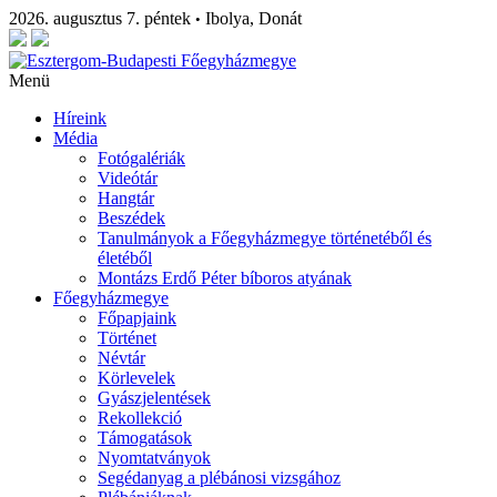
2026. augusztus 7. péntek
Ibolya, Donát
•
Menü
Híreink
Média
Fotógalériák
Videótár
Hangtár
Beszédek
Tanulmányok a Főegyházmegye történetéből és
életéből
Montázs Erdő Péter bíboros atyának
Főegyházmegye
Főpapjaink
Történet
Névtár
Körlevelek
Gyászjelentések
Rekollekció
Támogatások
Nyomtatványok
Segédanyag a plébánosi vizsgához