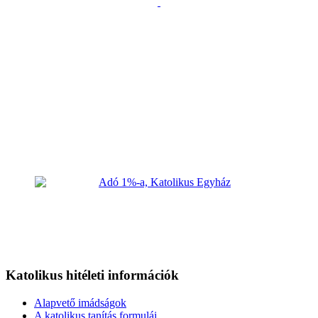
Katolikus hitéleti információk
Alapvető imádságok
A katolikus tanítás formulái