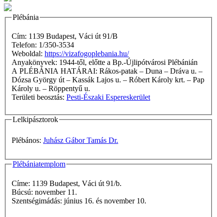
Plébánia
Cím: 1139 Budapest, Váci út 91/B
Telefon: 1/350-3534
Weboldal:
https://vizafogoplebania.hu/
Anyakönyvek: 1944-től, előtte a Bp.-Újlipótvárosi Plébánián
A PLÉBÁNIA HATÁRAI: Rákos-patak – Duna – Dráva u. –
Dózsa György út – Kassák Lajos u. – Róbert Károly krt. – Pap
Károly u. – Röppentyű u.
Területi beosztás:
Pesti-Északi Espereskerület
Lelkipásztorok
Plébános:
Juhász Gábor Tamás Dr.
Plébániatemplom
Címe: 1139 Budapest, Váci út 91/b.
Búcsú: november 11.
Szentségimádás: június 16. és november 10.