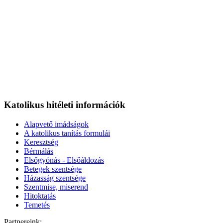
Katolikus hitéleti információk
Alapvető imádságok
A katolikus tanítás formulái
Keresztség
Bérmálás
Elsőgyónás - Elsőáldozás
Betegek szentsége
Házasság szentsége
Szentmise, miserend
Hitoktatás
Temetés
Partnereink: