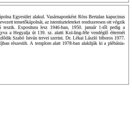
ápolna Egyesület alakul. Vasárnaponként Röss Bertalan kapucinus
vezett temetőkápolnát, az istentiszteleteket rendszeresen ott végzik
vá teszik. Expositura lesz 1946-ban, 1950. január 1-től pedig a
agyva a Hegyalja út 139. sz. alatti Kol-ling-féle vendéglő éttermét
ődik Szabó István tervei szerint. Dr. Lékai László bíboros 1977.
díjban részesült. A templom alatt 1978-ban alakítják ki a plébánia-