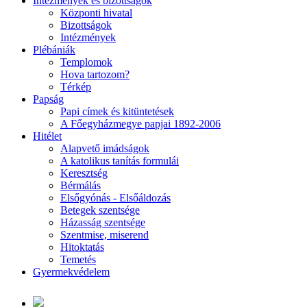
Intézmények és bizottságok
Központi hivatal
Bizottságok
Intézmények
Plébániák
Templomok
Hova tartozom?
Térkép
Papság
Papi címek és kitüntetések
A Főegyházmegye papjai 1892-2006
Hitélet
Alapvető imádságok
A katolikus tanítás formulái
Keresztség
Bérmálás
Elsőgyónás - Elsőáldozás
Betegek szentsége
Házasság szentsége
Szentmise, miserend
Hitoktatás
Temetés
Gyermekvédelem