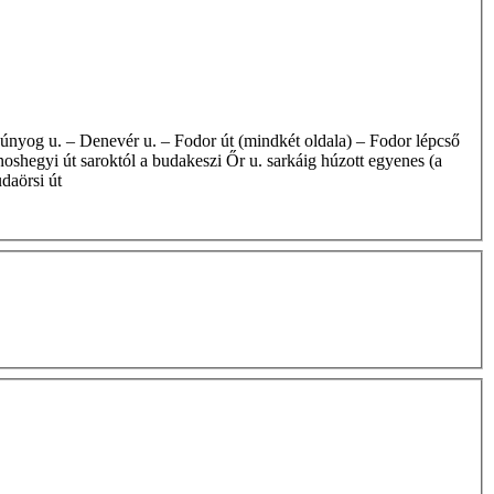
oshegyi út saroktól a budakeszi Őr u. sarkáig húzott egyenes (a
daörsi út