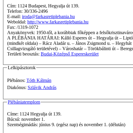
Cím: 1124 Budapest, Hegyalja út 139.
Telefon: 30/336-2496
E-mail:
iroda@farkasretiplebania.hu
Weboldal:
http://www.farkasretiplebania.hu
Fax: /1319-1072
Anyakönyvek: 1950-től, a korábbiak főképpen a felsőkriszti
A PLÉBÁNIA HATÁRAI: Kálló Esperes út – Hegyalja út – Liptó út – Németvölgyi út – Németvölgyi lépcső – Bürök u. – Tállya u. – Szúnyog u. – Denevér u. – Fodor út (mindkét oldala) – Fodor lépcső
(mindkét oldala) – Rácz Aladár u. – János Zsigmond u. – Hegyhát u
Csillagvizsgáló területével) – Városhatár – Törökbálinti út – Bere
Területi beosztás:
Budai-Középső Espereskerület
Lelkipásztorok
Plébános:
Tóth Kálmán
Diakónus:
Szlávik András
Plébániatemplom
Címe: 1124 Hegyalja út 139.
Búcsú: november 1.
Szentségimádás: június 9. (egész nap) és november 1. (délután)