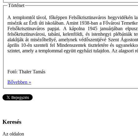
Történet
A templomtól távol, főképpen Felsőkrisztinaváros hegyvidékén l
misézik az Érdi úti iskolában. Amint 1938-ban a Fővárosi Temetkezés
Felsőkrisztinaváros papjai. A kápolna 1945 januárjában elpuszt
felsőkrisztinavárosi, tabáni, kelenföldi, és istenhegyi plébániák 
alakítják át misézőhellyé, amelynek védőszentjévé Szent Ágoston
április 10-én szenteli fel Mindenszentek tiszteletére és ugyanekko
szintet, amely a templommal együtt egyházi tulajdon. Az alagsori
Fotó: Thaler Tamás
Bővebben »
Keresés
Az oldalon