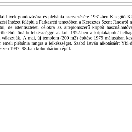
akó hívek gondozására és plébánia szervezésére 1931-ben Kisegítő K
i Intézet felépíti a Farkasréti temetőben a Keresztes Szent Jánosról ne
ul, de istentiszteleti célokra az alteplomszerű kriptát használható
területéből önálló lelkészséggé alakul. 1952-ben a kriptakápolnát elh
t választják. A mai, új templom (200 m2) építése 1975 májusában kezd
r emeli plébánia rangra a lelkészséget. Szabó István alkotásáért Ybl-
 részen 1997–98-ban kolumbárium épül.