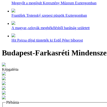
Megnyílt a megújult Keresztény Múzeum Esztergomban
František Trstenský szepesi püspök Esztergomban
A magyar–szlovák megbékélésből barátság született
Hit Pajzsa díjjal tüntették ki Erdő Péter bíborost
Budapest-Farkasréti Mindensze
Képgaléria
Plébánia