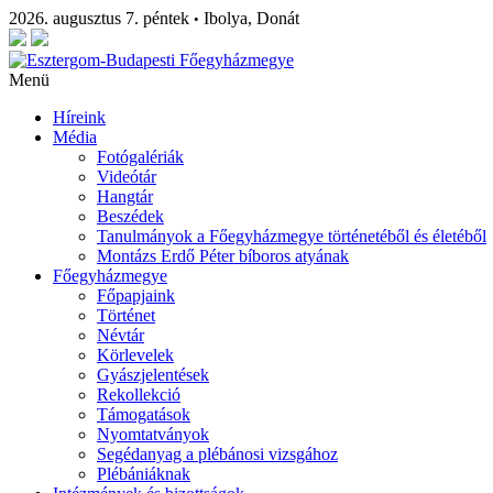
2026. augusztus 7. péntek
Ibolya, Donát
•
Menü
Híreink
Média
Fotógalériák
Videótár
Hangtár
Beszédek
Tanulmányok a Főegyházmegye történetéből és életéből
Montázs Erdő Péter bíboros atyának
Főegyházmegye
Főpapjaink
Történet
Névtár
Körlevelek
Gyászjelentések
Rekollekció
Támogatások
Nyomtatványok
Segédanyag a plébánosi vizsgához
Plébániáknak