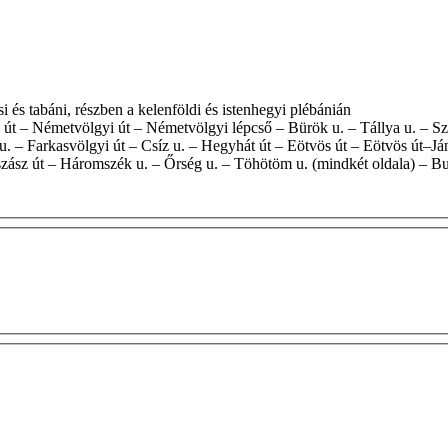
navárosi és tabáni, részben a kelenföldi és istenhegyi plébánián
. – Farkasvölgyi út – Csíz u. – Hegyhát út – Eötvös út – Eötvös út–Ján
gszász út – Háromszék u. – Őrség u. – Töhötöm u. (mindkét oldala) – Bu