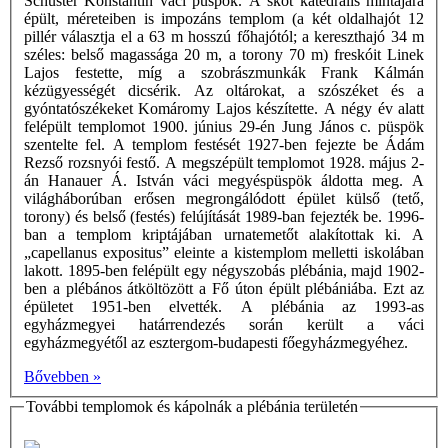
Schuster Konstantin váci püspök. A skót katedrális mintájára
épült, méreteiben is impozáns templom (a két oldalhajót 12
pillér választja el a 63 m hosszú főhajótól; a kereszthajó 34 m
széles: belső magassága 20 m, a torony 70 m) freskóit Linek
Lajos festette, míg a szobrászmunkák Frank Kálmán
kézügyességét dicsérik. Az oltárokat, a szószéket és a
gyóntatószékeket Komáromy Lajos készítette. A négy év alatt
felépült templomot 1900. június 29-én Jung János c. püspök
szentelte fel. A templom festését 1927-ben fejezte be Ádám
Rezső rozsnyói festő. A megszépült templomot 1928. május 2-
án Hanauer Á. István váci megyéspüspök áldotta meg. A
világháborúban erősen megrongálódott épület külső (tető,
torony) és belső (festés) felújítását 1989-ban fejezték be. 1996-
ban a templom kriptájában urnatemetőt alakítottak ki. A
„capellanus expositus” eleinte a kistemplom melletti iskolában
lakott. 1895-ben felépült egy négyszobás plébánia, majd 1902-
ben a plébános átköltözött a Fő úton épült plébániába. Ezt az
épületet 1951-ben elvették. A plébánia az 1993-as
egyházmegyei határrendezés során került a váci
egyházmegyétől az esztergom-budapesti főegyházmegyéhez.
Bővebben »
További templomok és kápolnák a plébánia területén