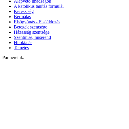
Alapvető imádságok
A katolikus tanítás formulái
Keresztség
Bérmálás
Elsőgyónás - Elsőáldozás
Betegek szentsége
Házasság szentsége
Szentmise, miserend
Hitoktatás
Temetés
Partnereink: