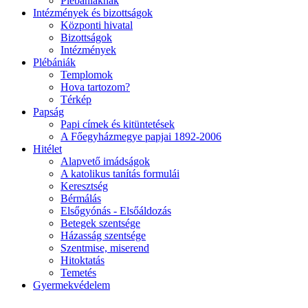
Plébániáknak
Intézmények és bizottságok
Központi hivatal
Bizottságok
Intézmények
Plébániák
Templomok
Hova tartozom?
Térkép
Papság
Papi címek és kitüntetések
A Főegyházmegye papjai 1892-2006
Hitélet
Alapvető imádságok
A katolikus tanítás formulái
Keresztség
Bérmálás
Elsőgyónás - Elsőáldozás
Betegek szentsége
Házasság szentsége
Szentmise, miserend
Hitoktatás
Temetés
Gyermekvédelem