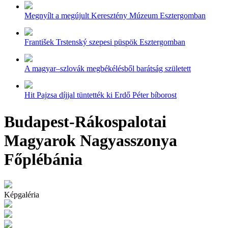
Megnyílt a megújult Keresztény Múzeum Esztergomban
František Trstenský szepesi püspök Esztergomban
A magyar–szlovák megbékélésből barátság született
Hit Pajzsa díjjal tüntették ki Erdő Péter bíborost
Budapest-Rákospalotai
Magyarok Nagyasszonya
Főplébánia
Képgaléria