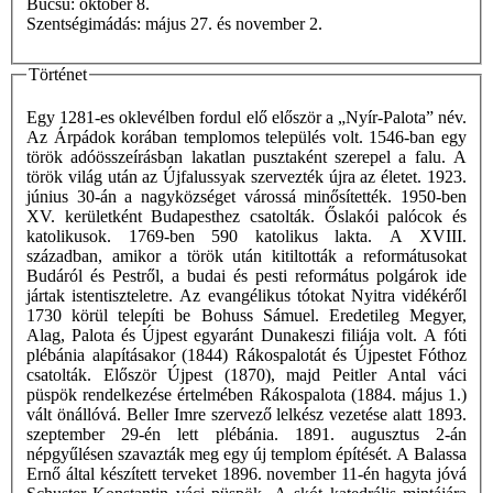
Búcsú: október 8.
Szentségimádás: május 27. és november 2.
Történet
Egy 1281-es oklevélben fordul elő először a „Nyír-Palota” név.
Az Árpádok korában templomos település volt. 1546-ban egy
török adóösszeírásban lakatlan pusztaként szerepel a falu. A
török világ után az Újfalussyak szervezték újra az életet. 1923.
június 30-án a nagyközséget várossá minősítették. 1950-ben
XV. kerületként Budapesthez csatolták. Őslakói palócok és
katolikusok. 1769-ben 590 katolikus lakta. A XVIII.
században, amikor a török után kitiltották a reformátusokat
Budáról és Pestről, a budai és pesti református polgárok ide
jártak istentiszteletre. Az evangélikus tótokat Nyitra vidékéről
1730 körül telepíti be Bohuss Sámuel. Eredetileg Megyer,
Alag, Palota és Újpest egyaránt Dunakeszi filiája volt. A fóti
plébánia alapításakor (1844) Rákospalotát és Újpestet Fóthoz
csatolták. Először Újpest (1870), majd Peitler Antal váci
püspök rendelkezése értelmében Rákospalota (1884. május 1.)
vált önállóvá. Beller Imre szervező lelkész vezetése alatt 1893.
szeptember 29-én lett plébánia. 1891. augusztus 2-án
népgyűlésen szavazták meg egy új templom építését. A Balassa
Ernő által készített terveket 1896. november 11-én hagyta jóvá