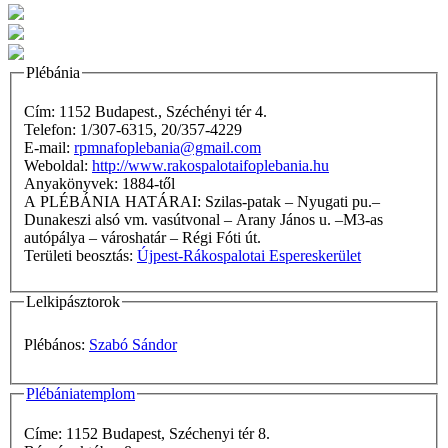
Plébánia
Cím: 1152 Budapest., Széchényi tér 4.
Telefon: 1/307-6315, 20/357-4229
E-mail:
rpmnafoplebania@gmail.com
Weboldal:
http://www.rakospalotaifoplebania.hu
Anyakönyvek: 1884-től
A PLÉBÁNIA HATÁRAI: Szilas-patak – Nyugati pu.–
Dunakeszi alsó vm. vasútvonal – Arany János u. –M3-as
autópálya – városhatár – Régi Fóti út.
Területi beosztás:
Újpest-Rákospalotai Espereskerület
Lelkipásztorok
Plébános:
Szabó Sándor
Plébániatemplom
Címe: 1152 Budapest, Széchenyi tér 8.