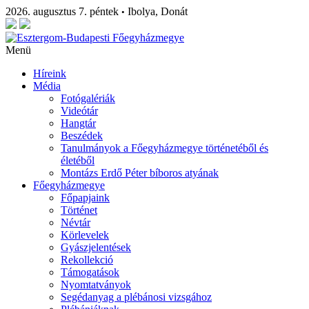
2026. augusztus 7. péntek
Ibolya, Donát
•
Menü
Híreink
Média
Fotógalériák
Videótár
Hangtár
Beszédek
Tanulmányok a Főegyházmegye történetéből és
életéből
Montázs Erdő Péter bíboros atyának
Főegyházmegye
Főpapjaink
Történet
Névtár
Körlevelek
Gyászjelentések
Rekollekció
Támogatások
Nyomtatványok
Segédanyag a plébánosi vizsgához