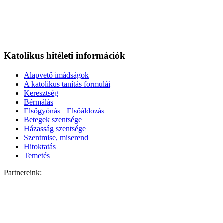
Katolikus hitéleti információk
Alapvető imádságok
A katolikus tanítás formulái
Keresztség
Bérmálás
Elsőgyónás - Elsőáldozás
Betegek szentsége
Házasság szentsége
Szentmise, miserend
Hitoktatás
Temetés
Partnereink: