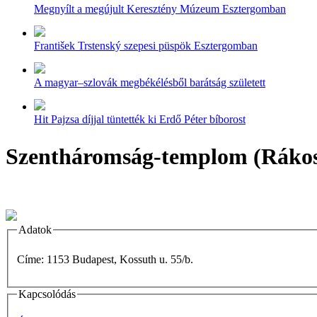
Megnyílt a megújult Keresztény Múzeum Esztergomban
František Trstenský szepesi püspök Esztergomban
A magyar–szlovák megbékélésből barátság született
Hit Pajzsa díjjal tüntették ki Erdő Péter bíborost
Szentháromság-templom (Rákos
Adatok
Címe: 1153 Budapest, Kossuth u. 55/b.
Kapcsolódás