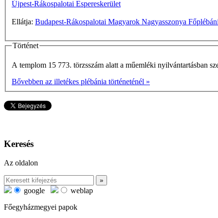
Újpest-Rákospalotai Espereskerület
Ellátja:
Budapest-Rákospalotai Magyarok Nagyasszonya Főplébán
Történet
A templom 15 773. törzsszám alatt a műemléki nyilvántartásban szere
Bővebben az illetékes plébánia történeténél »
Keresés
Az oldalon
google
weblap
Főegyházmegyei papok