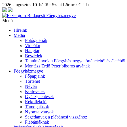
2026. augusztus 10. hétfő
Szent Lőrinc
Csilla
•
•
Menü
Híreink
Média
Fotógalériák
Videótár
Hangtár
Beszédek
Tanulmányok a Főegyházmegye történetéből és életéből
Montázs Erdő Péter bíboros atyának
Főegyházmegye
Főpapjaink
Történet
Névtár
Körlevelek
Gyászjelentések
Rekollekció
Támogatások
Nyomtatványok
Segédanyag a plébánosi vizsgához
Plébániáknak