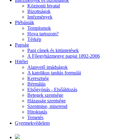
Intézmények és bizottságok
Központi hivatal
Bizottságok
Intézmények
Plébániák
Templomok
Hova tartozom?
Térkép
Papság
Papi címek és kitüntetések
A Főegyházmegye papjai 1892-2006
Hitélet
Alapvető imádságok
A katolikus tanítás formulái
Keresztség
Bérmálás
Elsőgyónás - Elsőáldozás
Betegek szentsége
Házasság szentsége
Szentmise, miserend
Hitoktatás
Temetés
Gyermekvédelem