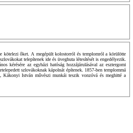
e kötelezi őket. A megépült kolostorról és templomról a körülötte
szlovákokat telepítenek ide és üveghuta létesítését is engedélyezik.
ános kérésére az egyházi hatóság hozzájárulásával az esztergomi
a letelepedett szlovákoknak kápolnát építenek. 1857-ben templommá
l, Kákonyi István művészi munkái teszik vonzóvá és meghitté a