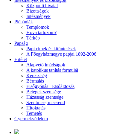
Intézmények és bizottságok
Központi hivatal
Bizottságok
Intézmények
Plébániák
Templomok
Hova tartozom?
Térkép
Papság
Papi címek és kitüntetések
A Főegyházmegye papjai 1892-2006
Hitélet
Alapvető imádságok
A katolikus tanítás formulái
Keresztség
Bérmálás
Elsőgyónás - Elsőáldozás
Betegek szentsége
Házasság szentsége
Szentmise, miserend
Hitoktatás
Temetés
Gyermekvédelem