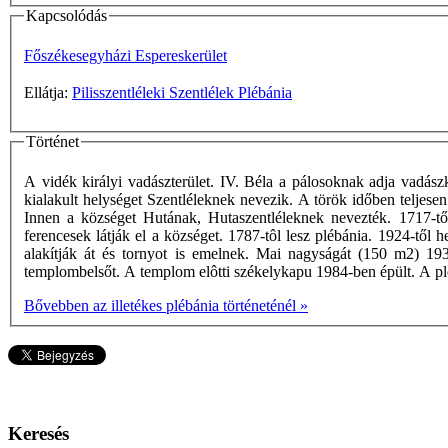
Kapcsolódás
Főszékesegyházi Espereskerület
Ellátja:
Pilisszentléleki Szentlélek Plébánia
Történet
A vidék királyi vadászterület. IV. Béla a pálosoknak adja vadász
kialakult helységet Szentléleknek nevezik. A török időben teljesen 
Innen a községet Hutának, Hutaszentléleknek nevezték. 1717-től
ferencesek látják el a községet. 1787-tôl lesz plébánia. 1924-tő
alakítják át és tornyot is emelnek. Mai nagyságát (150 m2) 1
templombelsőt. A templom elôtti székelykapu 1984-ben épült. A pl
Bővebben az illetékes plébánia történeténél »
Keresés