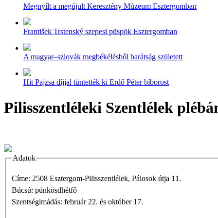
Megnyílt a megújult Keresztény Múzeum Esztergomban
František Trstenský szepesi püspök Esztergomban
A magyar–szlovák megbékélésből barátság született
Hit Pajzsa díjjal tüntették ki Erdő Péter bíborost
Pilisszentléleki Szentlélek plé
Adatok
Címe: 2508 Esztergom-Pilisszentlélek, Pálosok útja 11.
Búcsú: pünkösdhétfő
Szentségimádás: február 22. és október 17.