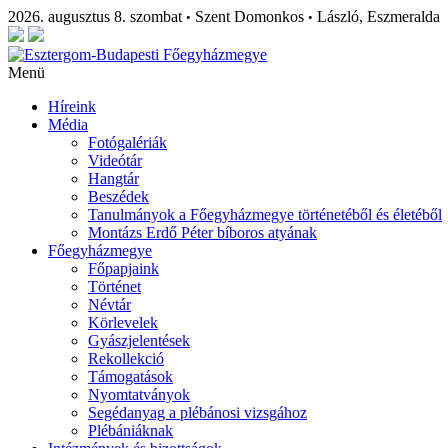
2026. augusztus 8. szombat
Szent Domonkos
László, Eszmeralda
•
•
Menü
Híreink
Média
Fotógalériák
Videótár
Hangtár
Beszédek
Tanulmányok a Főegyházmegye történetéből és életéből
Montázs Erdő Péter bíboros atyának
Főegyházmegye
Főpapjaink
Történet
Névtár
Körlevelek
Gyászjelentések
Rekollekció
Támogatások
Nyomtatványok
Segédanyag a plébánosi vizsgához
Plébániáknak