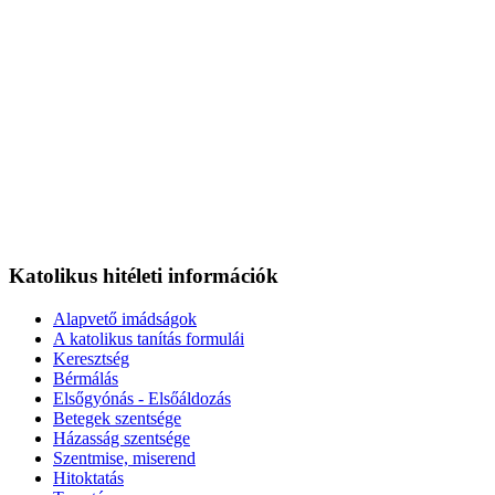
Katolikus hitéleti információk
Alapvető imádságok
A katolikus tanítás formulái
Keresztség
Bérmálás
Elsőgyónás - Elsőáldozás
Betegek szentsége
Házasság szentsége
Szentmise, miserend
Hitoktatás