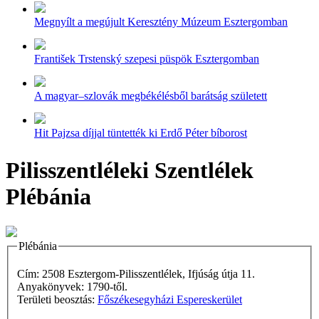
Megnyílt a megújult Keresztény Múzeum Esztergomban
František Trstenský szepesi püspök Esztergomban
A magyar–szlovák megbékélésből barátság született
Hit Pajzsa díjjal tüntették ki Erdő Péter bíborost
Pilisszentléleki Szentlélek
Plébánia
Plébánia
Cím: 2508 Esztergom-Pilisszentlélek, Ifjúság útja 11.
Anyakönyvek: 1790-től.
Területi beosztás:
Főszékesegyházi Espereskerület