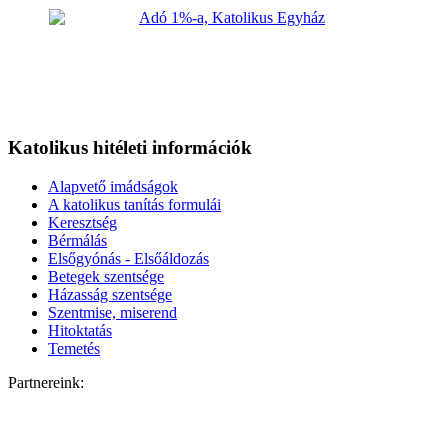
Katolikus hitéleti információk
Alapvető imádságok
A katolikus tanítás formulái
Keresztség
Bérmálás
Elsőgyónás - Elsőáldozás
Betegek szentsége
Házasság szentsége
Szentmise, miserend
Hitoktatás
Temetés
Partnereink: