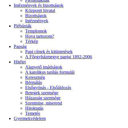
Plébániáknak
Intézmények és bizottságok
Központi hivatal
Bizottságok
Intézmények
Plébániák
Templomok
Hova tartozom?
Térkép
Papság
Papi címek és kitüntetések
A Főegyházmegye papjai 1892-2006
Hitélet
Alapvető imádságok
A katolikus tanítás formulái
Keresztség
Bérmálás
Elsőgyónás - Elsőáldozás
Betegek szentsége
Házasság szentsége
Szentmise, miserend
Hitoktatás
Temetés
Gyermekvédelem