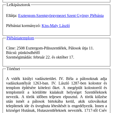
Lelkipásztorok
Ellátja:
Esztergom-Szentgyörgymezei Szent György Plébánia
Plébániai kormányzó:
Kiss-Maly László
Plébániatemplom
Címe: 2508 Esztergom-Pilisszentlélek, Pálosok útja 11.
Búcsú: pünkösdhétfő
Szentségimádás: február 22. és október 17.
Történet
A vidék királyi vadászterület. IV. Béla a pálosoknak adja
vadászkastélyát 1263-ban. IV. László 1287-ben kolostor és
templom építésére kötelezi őket. A megépült kolostorról és
templomról a körülötte kialakult helységet Szentléleknek
nevezik. A török időben teljesen elpusztul. A török kiűzése
után ismét a pálosok birtokába kerül, akik szlovákokat
telepítenek ide és üveghuta létesítését is engedélyezik. Innen a
községet Hutának, Hutaszentléleknek nevezték. 1717-től Csév