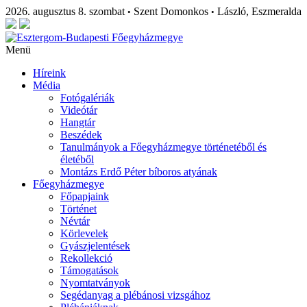
2026. augusztus 8. szombat
Szent Domonkos
László, Eszmeralda
•
•
Menü
Híreink
Média
Fotógalériák
Videótár
Hangtár
Beszédek
Tanulmányok a Főegyházmegye történetéből és
életéből
Montázs Erdő Péter bíboros atyának
Főegyházmegye
Főpapjaink
Történet
Névtár
Körlevelek
Gyászjelentések
Rekollekció
Támogatások
Nyomtatványok
Segédanyag a plébánosi vizsgához