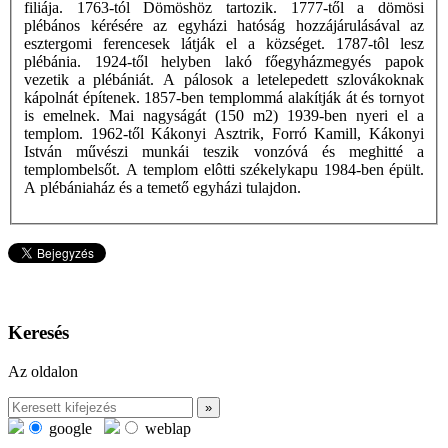
filiája. 1763-tól Dömöshöz tartozik. 1777-től a dömösi
plébános kérésére az egyházi hatóság hozzájárulásával az
esztergomi ferencesek látják el a községet. 1787-tôl lesz
plébánia. 1924-től helyben lakó főegyházmegyés papok
vezetik a plébániát. A pálosok a letelepedett szlovákoknak
kápolnát építenek. 1857-ben templommá alakítják át és tornyot
is emelnek. Mai nagyságát (150 m2) 1939-ben nyeri el a
templom. 1962-től Kákonyi Asztrik, Forró Kamill, Kákonyi
István művészi munkái teszik vonzóvá és meghitté a
templombelsőt. A templom elôtti székelykapu 1984-ben épült.
A plébániaház és a temető egyházi tulajdon.
Keresés
Az oldalon
google
weblap