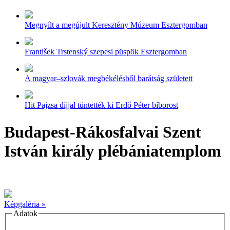
Megnyílt a megújult Keresztény Múzeum Esztergomban
František Trstenský szepesi püspök Esztergomban
A magyar–szlovák megbékélésből barátság született
Hit Pajzsa díjjal tüntették ki Erdő Péter bíborost
Budapest-Rákosfalvai Szent
István király plébániatemplom
Képgaléria »
Adatok