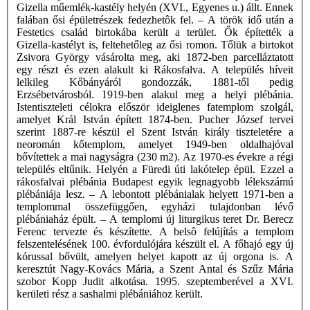
Gizella műemlék-kastély helyén (XVI., Egyenes u.) állt. Ennek
falában ősi épületrészek fedezhetôk fel. – A török idő után a
Festetics család birtokába került a terület. Ők építették a
Gizella-kastélyt is, feltehetőleg az ősi romon. Tőlük a birtokot
Zsivora György vásárolta meg, aki 1872-ben parcelláztatott
egy részt és ezen alakult ki Rákosfalva. A település híveit
lelkileg Kőbányáról gondozzák, 1881-től pedig
Erzsébetvárosból. 1919-ben alakul meg a helyi plébánia.
Istentiszteleti célokra először ideiglenes fatemplom szolgál,
amelyet Král István épített 1874-ben. Pucher József tervei
szerint 1887-re készül el Szent István király tiszteletére a
neoromán kőtemplom, amelyet 1949-ben oldalhajóval
bővítettek a mai nagyságra (230 m2). Az 1970-es évekre a régi
település eltűnik. Helyén a Füredi úti lakótelep épül. Ezzel a
rákosfalvai plébánia Budapest egyik legnagyobb lélekszámú
plébániája lesz. – A lebontott plébánialak helyett 1971-ben a
templommal összefüggően, egyházi tulajdonban lévő
plébániaház épült. – A templomi új liturgikus teret Dr. Berecz
Ferenc tervezte és készítette. A belsô felújítás a templom
felszentelésének 100. évfordulójára készült el. A főhajó egy új
kórussal bővült, amelyen helyet kapott az új orgona is. A
keresztút Nagy-Kovács Mária, a Szent Antal és Szűz Mária
szobor Kopp Judit alkotása. 1995. szeptemberével a XVI.
kerületi rész a sashalmi plébániához került.