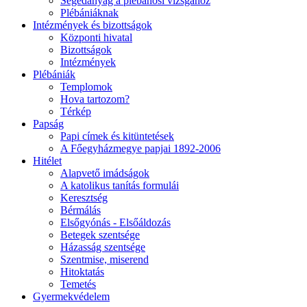
Segédanyag a plébánosi vizsgához
Plébániáknak
Intézmények és bizottságok
Központi hivatal
Bizottságok
Intézmények
Plébániák
Templomok
Hova tartozom?
Térkép
Papság
Papi címek és kitüntetések
A Főegyházmegye papjai 1892-2006
Hitélet
Alapvető imádságok
A katolikus tanítás formulái
Keresztség
Bérmálás
Elsőgyónás - Elsőáldozás
Betegek szentsége
Házasság szentsége
Szentmise, miserend
Hitoktatás
Temetés
Gyermekvédelem