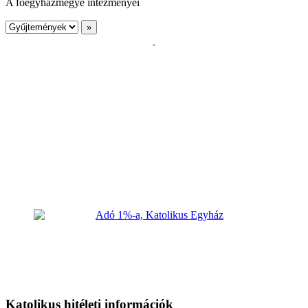
A főegyházmegye intézményei
Katolikus hitéleti információk