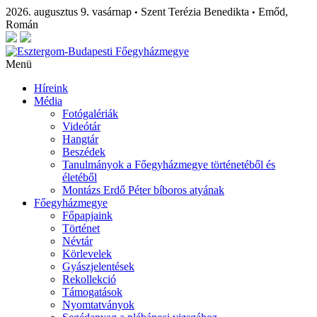
2026. augusztus 9. vasárnap
Szent Terézia Benedikta
Emőd,
•
•
Román
Menü
Híreink
Média
Fotógalériák
Videótár
Hangtár
Beszédek
Tanulmányok a Főegyházmegye történetéből és
életéből
Montázs Erdő Péter bíboros atyának
Főegyházmegye
Főpapjaink
Történet
Névtár
Körlevelek
Gyászjelentések
Rekollekció
Támogatások
Nyomtatványok