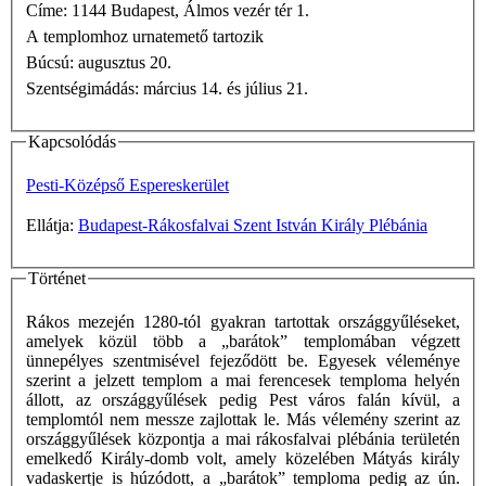
Címe: 1144 Budapest, Álmos vezér tér 1.
A templomhoz urnatemető tartozik
Búcsú: augusztus 20.
Szentségimádás: március 14. és július 21.
Kapcsolódás
Pesti-Középső Espereskerület
Ellátja:
Budapest-Rákosfalvai Szent István Király Plébánia
Történet
Rákos mezején 1280-tól gyakran tartottak országgyűléseket,
amelyek közül több a „barátok” templomában végzett
ünnepélyes szentmisével fejeződött be. Egyesek véleménye
szerint a jelzett templom a mai ferencesek temploma helyén
állott, az országgyűlések pedig Pest város falán kívül, a
templomtól nem messze zajlottak le. Más vélemény szerint az
országgyűlések központja a mai rákosfalvai plébánia területén
emelkedő Király-domb volt, amely közelében Mátyás király
vadaskertje is húzódott, a „barátok” temploma pedig az ún.