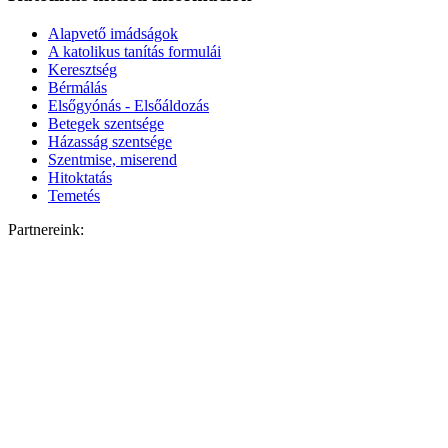
Alapvető imádságok
A katolikus tanítás formulái
Keresztség
Bérmálás
Elsőgyónás - Elsőáldozás
Betegek szentsége
Házasság szentsége
Szentmise, miserend
Hitoktatás
Temetés
Partnereink: