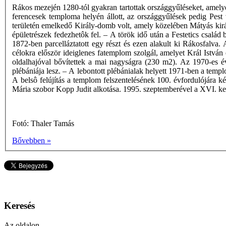
Rákos mezején 1280-tól gyakran tartottak országgyűléseket, amely
ferencesek temploma helyén állott, az országgyűlések pedig Pest 
területén emelkedő Király-domb volt, amely közelében Mátyás királ
épületrészek fedezhetôk fel. – A török idő után a Festetics család b
1872-ben parcelláztatott egy részt és ezen alakult ki Rákosfalva. 
célokra először ideiglenes fatemplom szolgál, amelyet Král István 
oldalhajóval bővítettek a mai nagyságra (230 m2). Az 1970-es év
plébániája lesz. – A lebontott plébánialak helyett 1971-ben a templ
A belsô felújítás a templom felszentelésének 100. évfordulójára k
Mária szobor Kopp Judit alkotása. 1995. szeptemberével a XVI. kerü
Fotó: Thaler Tamás
Bővebben »
Keresés
Az oldalon