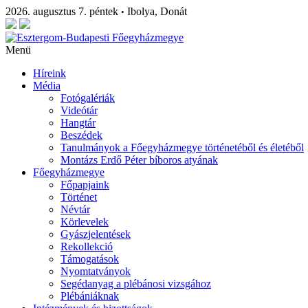
2026. augusztus 7. péntek
Ibolya, Donát
•
Menü
Híreink
Média
Fotógalériák
Videótár
Hangtár
Beszédek
Tanulmányok a Főegyházmegye történetéből és életéből
Montázs Erdő Péter bíboros atyának
Főegyházmegye
Főpapjaink
Történet
Névtár
Körlevelek
Gyászjelentések
Rekollekció
Támogatások
Nyomtatványok
Segédanyag a plébánosi vizsgához
Plébániáknak