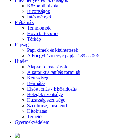
Intézmények és bizottságok
Központi hivatal
Bizottságok
Intézmények
Plébániák
Templomok
Hova tartozom?
Térkép
Papság
Papi címek és kitüntetések
A Főegyházmegye papjai 1892-2006
Hitélet
Alapvető imádságok
A katolikus tanítás formulái
Keresztség
Bérmálás
Elsőgyónás - Elsőáldozás
Betegek szentsége
Házasság szentsége
Szentmise, miserend
Hitoktatás
Temetés
Gyermekvédelem