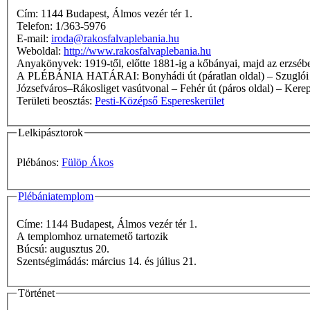
Cím: 1144 Budapest, Álmos vezér tér 1.
Telefon: 1/363-5976
E-mail:
iroda@rakosfalvaplebania.hu
Weboldal:
http://www.rakosfalvaplebania.hu
Anyakönyvek: 1919-től, előtte 1881-ig a kőbányai, majd az er
A PLÉBÁNIA HATÁRAI: Bonyhádi út (páratlan oldal) – Szuglói körvasút sor (páratlan oldal) – Kerepesi út (X. kerületi rész) – Sárgarózsa u. – Pesti határút (erdő, lakó nincs) – Határhalom u. –
Józsefváros–Rákosliget vasútvonal – Fehér út (páros oldal) – Kerepes
Területi beosztás:
Pesti-Középső Espereskerület
Lelkipásztorok
Plébános:
Fülöp Ákos
Plébániatemplom
Címe: 1144 Budapest, Álmos vezér tér 1.
A templomhoz urnatemető tartozik
Búcsú: augusztus 20.
Szentségimádás: március 14. és július 21.
Történet