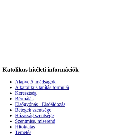
Katolikus hitéleti információk
Alapvető imádságok
A katolikus tanítás formulái
Keresztség
Bérmálás
Elsőgyónás - Elsőáldozás
Betegek szentsége
Házasság szentsége
Szentmise, miserend
Hitoktatás
Temetés