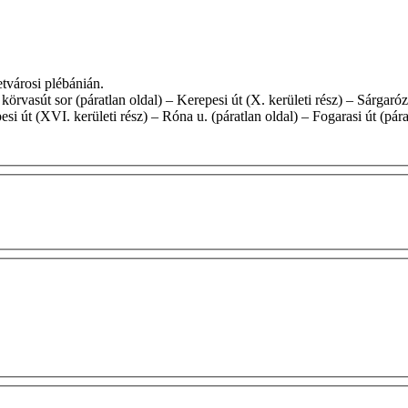
zsébetvárosi plébánián.
i út (XVI. kerületi rész) – Róna u. (páratlan oldal) – Fogarasi út (párat