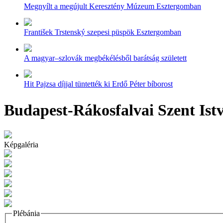
Megnyílt a megújult Keresztény Múzeum Esztergomban
František Trstenský szepesi püspök Esztergomban
A magyar–szlovák megbékélésből barátság született
Hit Pajzsa díjjal tüntették ki Erdő Péter bíborost
Budapest-Rákosfalvai Szent Ist
Képgaléria
Plébánia