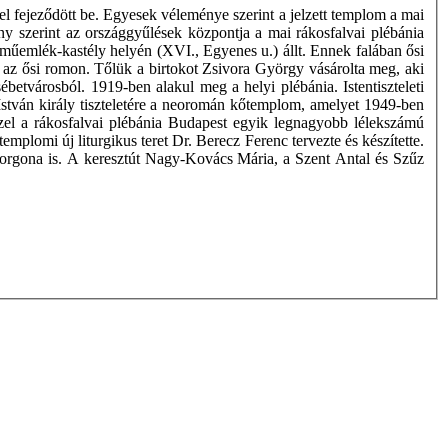
 fejeződött be. Egyesek véleménye szerint a jelzett templom a mai
ny szerint az országgyűlések központja a mai rákosfalvai plébánia
 műemlék-kastély helyén (XVI., Egyenes u.) állt. Ennek falában ősi
őleg az ősi romon. Tőlük a birtokot Zsivora György vásárolta meg, aki
ébetvárosból. 1919-ben alakul meg a helyi plébánia. Istentiszteleti
t István király tiszteletére a neoromán kőtemplom, amelyet 1949-ben
zzel a rákosfalvai plébánia Budapest egyik legnagyobb lélekszámú
mplomi új liturgikus teret Dr. Berecz Ferenc tervezte és készítette.
új orgona is. A keresztút Nagy-Kovács Mária, a Szent Antal és Szűz