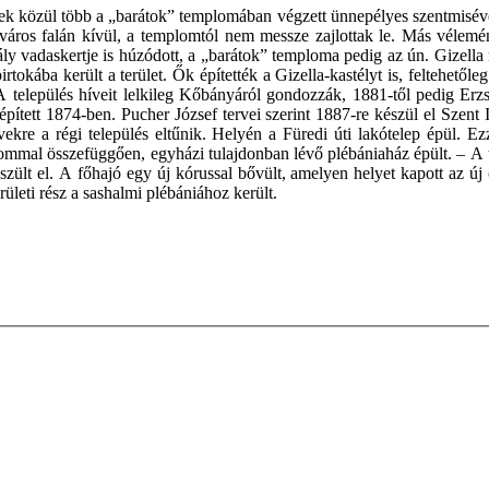
ek közül több a „barátok” templomában végzett ünnepélyes szentmisével
város falán kívül, a templomtól nem messze zajlottak le. Más vélemé
y vadaskertje is húzódott, a „barátok” temploma pedig az ún. Gizella
irtokába került a terület. Ők építették a Gizella-kastélyt is, feltehet
A település híveit lelkileg Kőbányáról gondozzák, 1881-től pedig Erzs
épített 1874-ben. Pucher József tervei szerint 1887-re készül el Szen
ekre a régi település eltűnik. Helyén a Füredi úti lakótelep épül. E
ommal összefüggően, egyházi tulajdonban lévő plébániaház épült. – A te
észült el. A főhajó egy új kórussal bővült, amelyen helyet kapott az 
leti rész a sashalmi plébániához került.