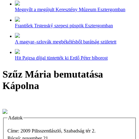
Megnyílt a megújult Keresztény Múzeum Esztergomban
František Trstenský szepesi püspök Esztergomban
A magyar–szlovák megbékélésből barátság született
Hit Pajzsa díjjal tüntették ki Erdő Péter bíborost
Szűz Mária bemutatása
Kápolna
Adatok
Címe: 2009 Pilisszentlászló, Szabadság tér 2.
Búcsú: november 21.