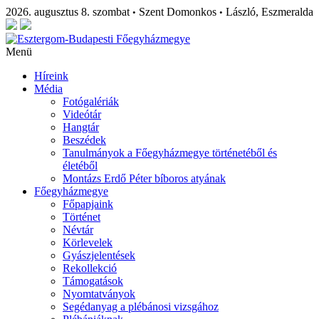
2026. augusztus 8. szombat
Szent Domonkos
László, Eszmeralda
•
•
Menü
Híreink
Média
Fotógalériák
Videótár
Hangtár
Beszédek
Tanulmányok a Főegyházmegye történetéből és
életéből
Montázs Erdő Péter bíboros atyának
Főegyházmegye
Főpapjaink
Történet
Névtár
Körlevelek
Gyászjelentések
Rekollekció
Támogatások
Nyomtatványok
Segédanyag a plébánosi vizsgához