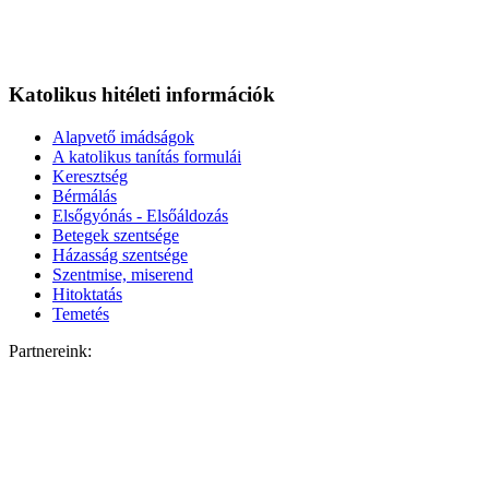
Katolikus hitéleti információk
Alapvető imádságok
A katolikus tanítás formulái
Keresztség
Bérmálás
Elsőgyónás - Elsőáldozás
Betegek szentsége
Házasság szentsége
Szentmise, miserend
Hitoktatás
Temetés
Partnereink: