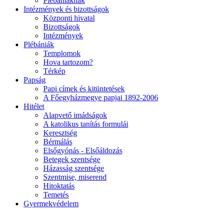
Plébániáknak
Intézmények és bizottságok
Központi hivatal
Bizottságok
Intézmények
Plébániák
Templomok
Hova tartozom?
Térkép
Papság
Papi címek és kitüntetések
A Főegyházmegye papjai 1892-2006
Hitélet
Alapvető imádságok
A katolikus tanítás formulái
Keresztség
Bérmálás
Elsőgyónás - Elsőáldozás
Betegek szentsége
Házasság szentsége
Szentmise, miserend
Hitoktatás
Temetés
Gyermekvédelem