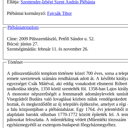
Ellátja:
Szentendre-Izbégi Szent András Plébánia
Plébániai kormányzó:
Fajcsák Tibor
Plébániatemplom
Címe: 2009 Pilisszentlászló, Petőfi Sándor u. 52.
Búcsú: június 27.
Szentségimádás: február 11. és november 26.
Történet
A pilisszentlászlói templom története közel 700 éves, sorsa a tele
remete szerzetesek számára rendháznak adott át. A későbbi királya
egyezséget Csák Mátéval, aki eddig vonakodott elismerni Róbert Ká
uralkodása idején, 1350 körül szentelték föl. 1358-ban Lajos király
A monostor népszerűségét a fennmaradt adománylevelek tanúsít
Visegrádról Budára való lovaglásai közben náluk vendégeskedett 
hoztak, és megkezdődőtt az új település építkezése, amelyet a régi 
a falu központjában a plébániaházat. Egy 1764. évi jelentésből 
alapfalain barokk stílusban 1770-1772 között építették fel. A t
pálosokat feloszlatta. A műemlékileg védett (Műemléki törzsszám 
egyházmegyétől az esztergom-budapesti főegyházmegyéhez.