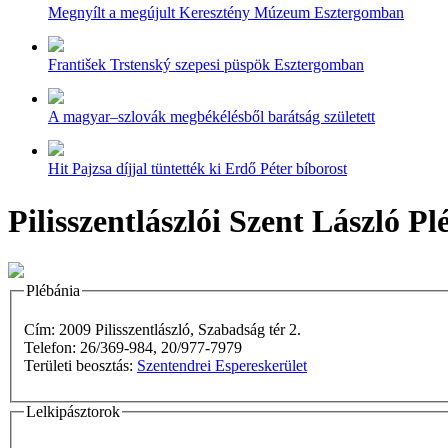
Megnyílt a megújult Keresztény Múzeum Esztergomban
František Trstenský szepesi püspök Esztergomban
A magyar–szlovák megbékélésből barátság született
Hit Pajzsa díjjal tüntették ki Erdő Péter bíborost
Pilisszentlászlói Szent László Pl
Plébánia
Cím: 2009 Pilisszentlászló, Szabadság tér 2.
Telefon: 26/369-984, 20/977-7979
Területi beosztás:
Szentendrei Espereskerület
Lelkipásztorok