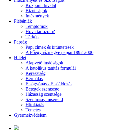
Intézmények és bizottságok
Központi hivatal
Bizottságok
Intézmények
Plébániák
Templomok
Hova tartozom?
Térkép
Papság
Papi címek és kitüntetések
A Főegyházmegye papjai 1892-2006
Hitélet
Alapvető imádságok
A katolikus tanítás formulái
Keresztség
Bérmálás
Elsőgyónás - Elsőáldozás
Betegek szentsége
Házasság szentsége
Szentmise, miserend
Hitoktatás
Temetés
Gyermekvédelem