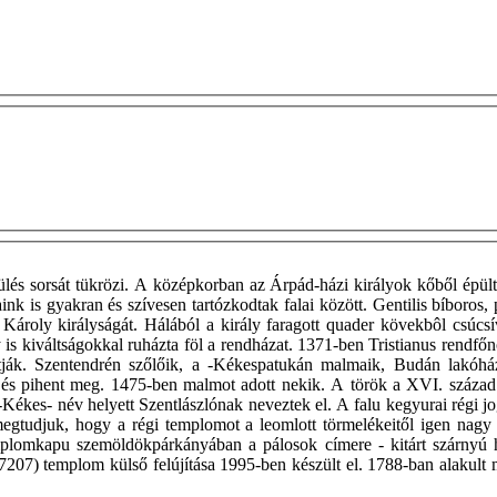
pülés sorsát tükrözi. A középkorban az Árpád-házi királyok kőből épült
ink is gyakran és szívesen tartózkodtak falai között. Gentilis bíbor
roly királyságát. Hálából a király faragott quader kövekbôl csúcsíve
 is kiváltságokkal ruházta föl a rendházat. 1371-ben Tristianus rendfőnö
ják. Szentendrén szőlőik, a -Kékespatukán malmaik, Budán lakóházu
és pihent meg. 1475-ben malmot adott nekik. A török a XVI. század k
-Kékes- név helyett Szentlászlónak neveztek el. A falu kegyurai régi j
megtudjuk, hogy a régi templomot a leomlott törmelékeitől igen nagy
emplomkapu szemöldökpárkányában a pálosok címere - kitárt szárnyú ho
7207) templom külső felújítása 1995-ben készült el. 1788-ban alakult