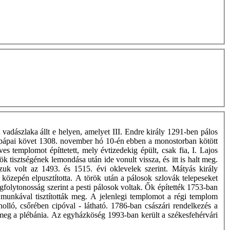
 vadászlaka állt e helyen, amelyet III. Endre király 1291-ben pálos
os, pápai követ 1308. november hó 10-én ebben a monostorban kötött
s templomot építtetett, mely évtizedekig épült, csak fia, I. Lajos
k tisztségének lemondása után ide vonult vissza, és itt is halt meg.
k volt az 1493. és 1515. évi oklevelek szerint. Mátyás király
özepén elpusztította. A török után a pálosok szlovák telepeseket
ogfolytonosság szerint a pesti pálosok voltak. Ők építették 1753-ban
 munkával tisztították meg. A jelenlegi templomot a régi templom
lló, csőrében cipóval - látható. 1786-ban császári rendelkezés a
 meg a plébánia. Az egyházköség 1993-ban került a székesfehérvári