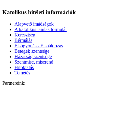
Katolikus hitéleti információk
Alapvető imádságok
A katolikus tanítás formulái
Keresztség
Bérmálás
Elsőgyónás - Elsőáldozás
Betegek szentsége
Házasság szentsége
Szentmise, miserend
Hitoktatás
Temetés
Partnereink: