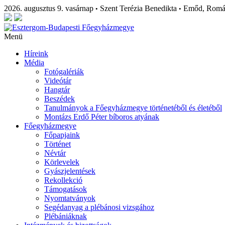
2026. augusztus 9. vasárnap
Szent Terézia Benedikta
Emőd, Rom
•
•
Menü
Híreink
Média
Fotógalériák
Videótár
Hangtár
Beszédek
Tanulmányok a Főegyházmegye történetéből és életéből
Montázs Erdő Péter bíboros atyának
Főegyházmegye
Főpapjaink
Történet
Névtár
Körlevelek
Gyászjelentések
Rekollekció
Támogatások
Nyomtatványok
Segédanyag a plébánosi vizsgához
Plébániáknak